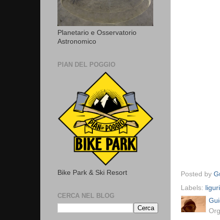
Planetario e Osservatorio
Astronomico
PIAN DEL POGGIO
Bike Park & Ski Resort
Posted by
Gu
Labels:
ligur
CERCA NEL BLOG
Gui
Org