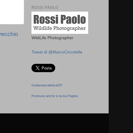
ROSSI PAOLO
vecchio
WildLife Photographer
Tweet di @MarcoCiccolella
GuidanaturalisticaOP
Promuovi anche tu la tua Pagina