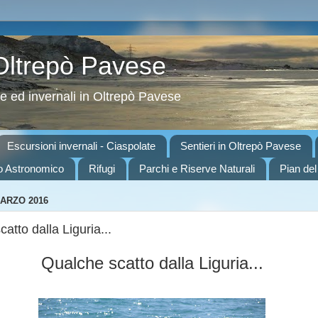
 Oltrepò Pavese
ve ed invernali in Oltrepò Pavese
Escursioni invernali - Ciaspolate
Sentieri in Oltrepò Pavese
o Astronomico
Rifugi
Parchi e Riserve Naturali
Pian del
MARZO 2016
atto dalla Liguria...
Qualche scatto dalla Liguria...