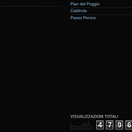
Pian del Poggio
Caldirola
Passo Penice
VISUALIZZAZIONI TOTALI
4
7
9
6