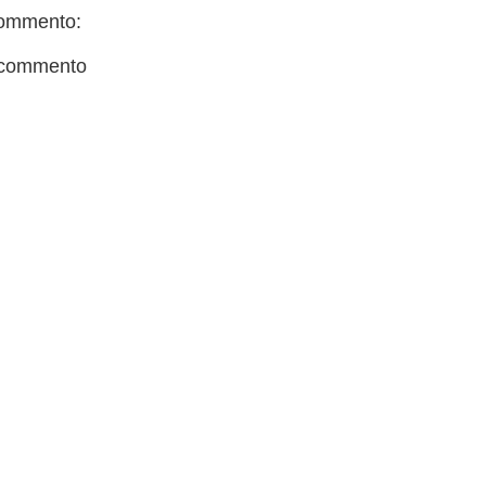
ommento:
 commento