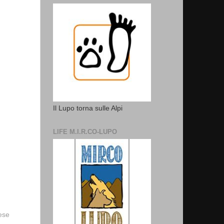
Il Lupo torna sulle Alpi
LIFE M.I.R.CO-LUPO
vese