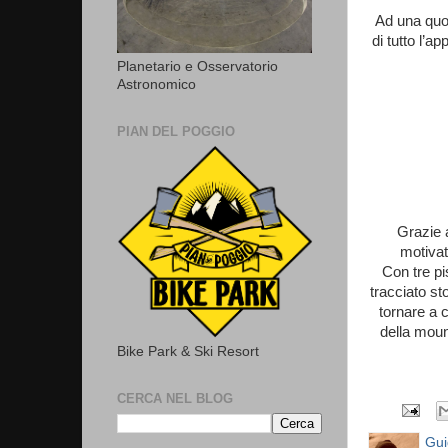
Ad una quot
di tutto l’a
Planetario e Osservatorio
Astronomico
PIAN DEL POGGIO
Grazie 
motivat
Con tre p
tracciato st
tornare a 
della moun
Bike Park & Ski Resort
CERCA NEL BLOG
Gui