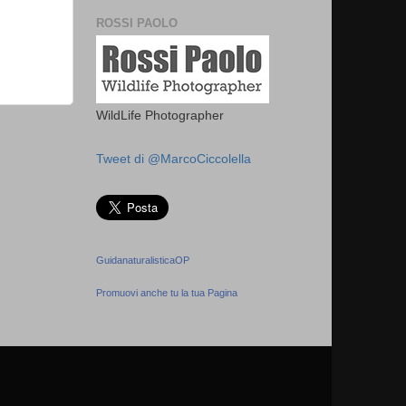
ROSSI PAOLO
WildLife Photographer
Tweet di @MarcoCiccolella
GuidanaturalisticaOP
Promuovi anche tu la tua Pagina