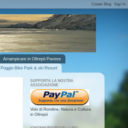
Arrampicare in Oltrepò Pavese
 Poggio Bike Park & ski Resort
SUPPORTA LA NOSTRA
ASSOCIAZIONE
Volo di Rondine, Natura e Cultura
in Oltrepò
IONONHOPAURADELLUPO