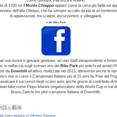
come Genova, Piacenza e Milano.
a di 1700 mt il
Monte Chiappo
appare come la cima più bella ed ap
ppennino dell’alto Oltrepo, che ha sempre accolto da più di un trentenni
di appassionati, tra sciatori, escursionisti, e villeggianti.
e del Bike Park
ad una nuova e giovane gestione, ad uno Staff intraprendente e forte
o, si riaffaccia sugli scenari uno dei
Bike Park
più antichi ed amati d’It
iste da
Downhill
all’attivo, realizzate nel 2015, attraverso anche la rip
orico ove si corse il Campionato Italiano più di 15 anni fa, Pian del Po
cavalcare il successo degli scorsi anni, anche grazie al contributo di 
tain-bike come Pippo Marani (organizzatore della World-Cup in val di
Bruno Zanchi (ex pluri campione Italiano di Downhill).
da naturalistica in Oltrepò Pavese