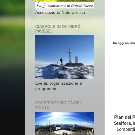
Associazione Naturalistica
CIASPOLE IN OLTREPÒ
PAVESE
Da oggi collab
Eventi, organizzazione e
programmi
OSSERVATORIO CÀ DEL
MONTE
Pian del 
Staffora
, 
Lombardia