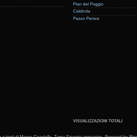
Pian del Poggio
Caldirola
Passo Penice
VISUALIZZAZIONI TOTALI
o e testi di Marco Ciccolella. Tema Finestra immagine. Powered by
Blo