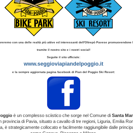
oreremo con una delle realtà più attive ed interessanti dell'Oltrepò Pavese promuovendone le
tramite il nostro sito e i nostri social!
Seguite il sito ufficiale:
www.seggioviapiandelpoggio.it
e la sempre aggiornata pagina facebook di Pian del Poggio Ski Resort:
Poggio
è un complesso sciistico che sorge nel Comune di
Santa Mar
in provincia di Pavia, situato a cavallo di tre regioni, Liguria, Emilia 
, è strategicamente collocato e facilmente raggiungibile dalle principal