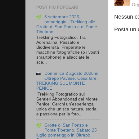
Org
POST PIÙ POPOLARI
Nessun c
5 settembre 2026,
pomeriggio - Trekking alle
Grotte di San Ponzo e al Ponte
Posta un
Tibetano
Trekking Fotografico: Tra
Adrenalina, Passato e
Biodiversità Preparate le
macchine fotografiche (o i vostri
smartphone) e allacciate le
sca...
Domenica 2 agosto 2026 in
Oltrepò Pavese, Cosa fare:
TREKKING SUL MONTE
PENICE
Trekking Fotografico sui
Sentieri Abbandonati del Monte
Penice Cerchi un’esperienza
unica che unisca natura, storia
e passione per la foto...
Grotte di San Ponzo e
Ponte Tibetano, Sabato 25
luglio pomeriggio in Oltrepò