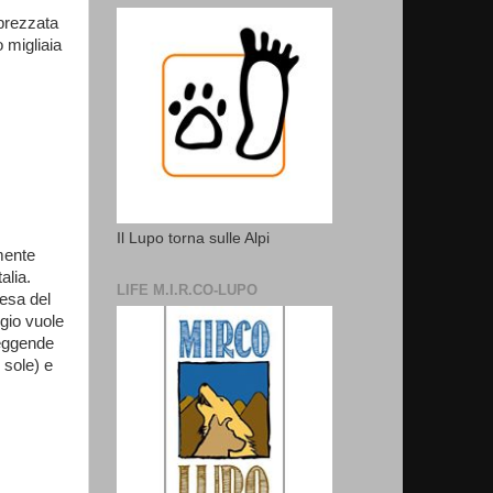
prezzata
o migliaia
Il Lupo torna sulle Alpi
mente
alia.
LIFE M.I.R.CO-LUPO
resa del
ggio vuole
leggende
 sole) e