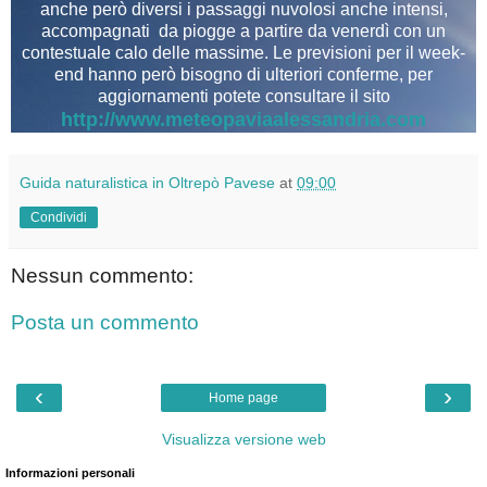
anche però diversi i passaggi nuvolosi anche intensi,
accompagnati da piogge a partire da venerdì con un
contestuale calo delle massime. Le previsioni per il week-
end hanno però bisogno di ulteriori conferme, per
aggiornamenti potete consultare il sito
http://www.meteopaviaalessandria.com
Guida naturalistica in Oltrepò Pavese
at
09:00
Condividi
Nessun commento:
Posta un commento
‹
›
Home page
Visualizza versione web
Informazioni personali