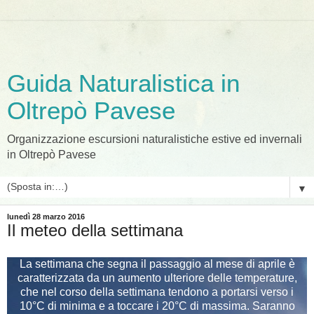
Guida Naturalistica in
Oltrepò Pavese
Organizzazione escursioni naturalistiche estive ed invernali
in Oltrepò Pavese
▼
lunedì 28 marzo 2016
Il meteo della settimana
La settimana che segna il passaggio al mese di aprile è
caratterizzata da un aumento ulteriore delle temperature,
che nel corso della settimana tendono a portarsi verso i
10°C di minima e a toccare i 20°C di massima. Saranno