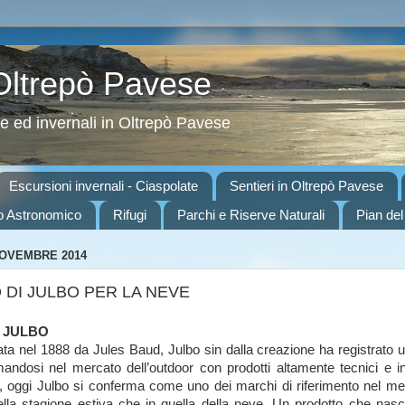
 Oltrepò Pavese
ve ed invernali in Oltrepò Pavese
Escursioni invernali - Ciaspolate
Sentieri in Oltrepò Pavese
o Astronomico
Rifugi
Parchi e Riserve Naturali
Pian del
NOVEMBRE 2014
 DI JULBO PER LA NEVE
è JULBO
ta nel 1888 da Jules Baud, Julbo sin dalla creazione ha registrato u
mandosi nel mercato dell’outdoor con prodotti altamente tecnici e i
a, oggi Julbo si conferma come uno dei marchi di riferimento nel merc
ella stagione estiva che in quella della neve. Un prodotto che na