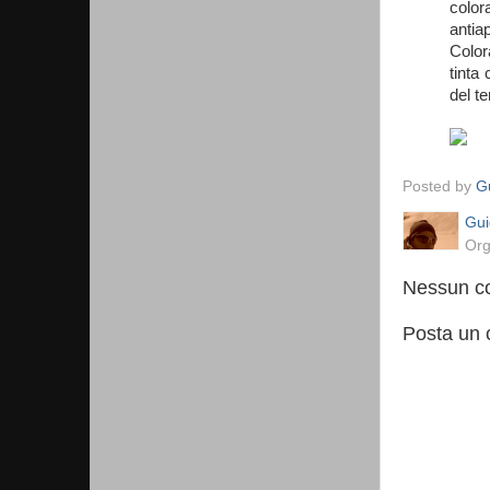
color
antia
Color
tinta
del te
Posted by
Gu
Gui
Org
Nessun c
Posta un