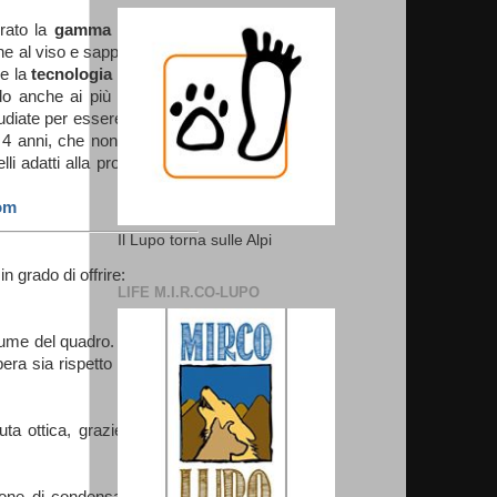
irato la
gamma Minimalist
e al viso e sappia garantire
e la
tecnologia Bluetooth
,
o anche ai più piccoli con
udiate per essere indossate
i 4 anni, che non indossano
i adatti alla protezione dei
om
Il Lupo torna sulle Alpi
n grado di offrire:
LIFE M.I.R.CO-LUPO
ume del quadro. Il risultato?
era sia rispetto alla visione
a ottica, grazie alla parte
ione di condensa e libera il