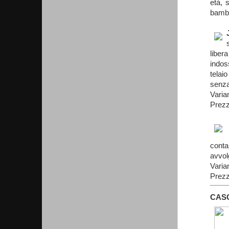
età, 
bambi
liber
indos
telai
senza
Varia
Prezz
conta
avvol
Varia
Prezz
CAS