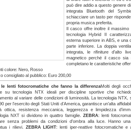
può dire addio a questo genere di
integrata Bluetooth del Symbi
schiacciare un tasto per risponder
propria musica preferita.
Il casco offre inoltre il massimo 
tecnologia Hybrid II caratteriz
esterna superiore in ABS, e una c
parte inferiore. La doppia ventila
integrata, le rifiniture d’alto li
magnetico perché il casco sia
completano le caratteristiche off
nti colore: Nero, Rosso
o consigliato al pubblico: Euro 200,00
le lenti fotocromatiche che fanno la differenza
Molti degli occ
e su tecnologia NTX ideali per discipline sportive che richied
amento al variare delle condizioni di luminosità. La tecnologia NTX, s
90 per l'esercito degli Stati Uniti d'America, garantisce un’alta affidabilit
tà ottica, resistenza meccanica, leggerezza e limpidezza d’imm
logia NXT si dividono in quattro famiglie.
ZEBRA
: lenti fotocrom
are senza problemi da condizioni d’ombra alla luce. Hanno una
tua i rilievi.
ZEBRA LIGHT
: lenti iper-reattive fotocromatiche 