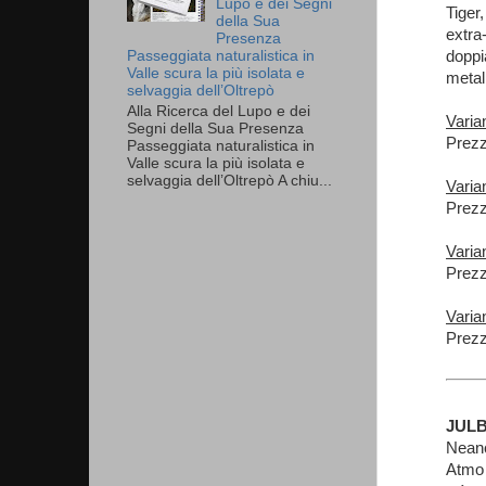
Lupo e dei Segni
Tiger
della Sua
extra
Presenza
doppi
Passeggiata naturalistica in
Valle scura la più isolata e
metall
selvaggia dell’Oltrepò
Alla Ricerca del Lupo e dei
Varia
Segni della Sua Presenza
Prezz
Passeggiata naturalistica in
Valle scura la più isolata e
selvaggia dell’Oltrepò A chiu...
Varia
Prezz
Varia
Prezz
Varia
Prezz
JUL
Neanc
Atmo 