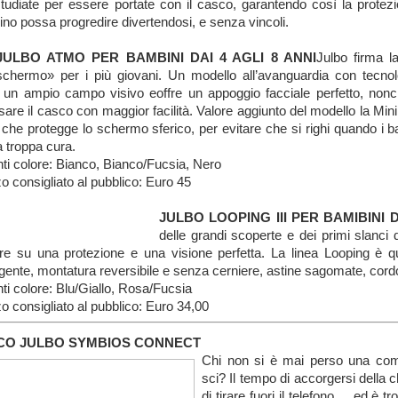
studiate per essere portate con il casco, garantendo così la protezi
no possa progredire divertendosi, e senza vincoli.
JULBO ATMO PER BAMBINI DAI 4 AGLI 8 ANNI
Julbo firma 
schermo» per i più giovani. Un modello all’avanguardia con tecnol
a un ampio campo visivo eoffre un appoggio facciale perfetto, non
sare il casco con maggior facilità. Valore aggiunto del modello la Min
o che protegge lo schermo sferico, per evitare che si righi quando i
 troppa cura.
nti colore: Bianco, Bianco/Fucsia, Nero
o consigliato al pubblico: Euro 45
JULBO LOOPING III PER BAMIBINI DA
delle grandi scoperte e dei primi slanci d
re su una protezione e una visione perfetta. La linea Looping è q
gente, montatura reversibile e senza cerniere, astine sagomate, cordon
nti colore: Blu/Giallo, Rosa/Fucsia
o consigliato al pubblico: Euro 34,00
CO JULBO SYMBIOS CONNECT
Chi non si è mai perso una comu
sci? Il tempo di accorgersi della ch
di tirare fuori il telefono ... ed è 