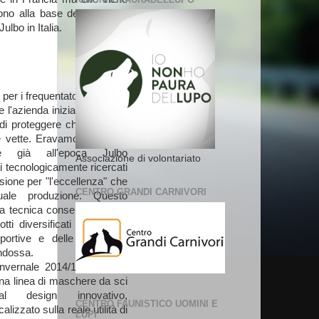
ono alla base delle linee di
ulbo in Italia.
er i frequentatori di quella
e l'azienda inizia a produrre
 di proteggere chi iniziava a
e vette. Eravamo agli albori
, e già all'epoca Julbo
Associazione di volontariato
i tecnologicamente ricercati
sione per "l'eccellenza" che
CENTRO GRANDI CARNIVORI
ttuale produzione. Questo
rca tecnica consente a Julbo
otti diversificati a seconda
sportive e delle specifiche
indossa.
invernale 2014/15 il brand
una linea di maschere da sci
 design innovativo,
CENTRO FAUNISTICO UOMINI E
alizzato sulla reale utilità di
LUPI