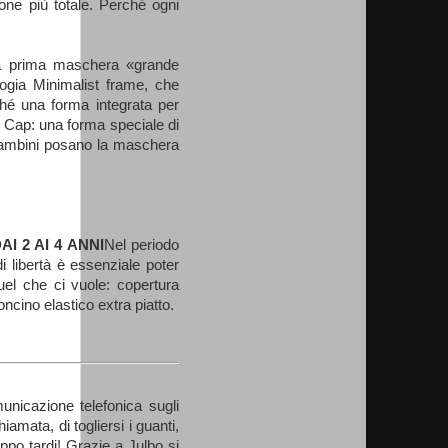
one più totale. Perché ogni
la prima maschera «grande
ogia Minimalist frame, che
ché una forma integrata per
i Cap: una forma speciale di
 bambini posano la maschera
I 2 AI 4 ANNI
Nel periodo
i libertà è essenziale poter
uel che ci vuole: copertura
cino elastico extra piatto.
nicazione telefonica sugli
iamata, di togliersi i guanti,
troppo tardi! Grazie a Julbo si