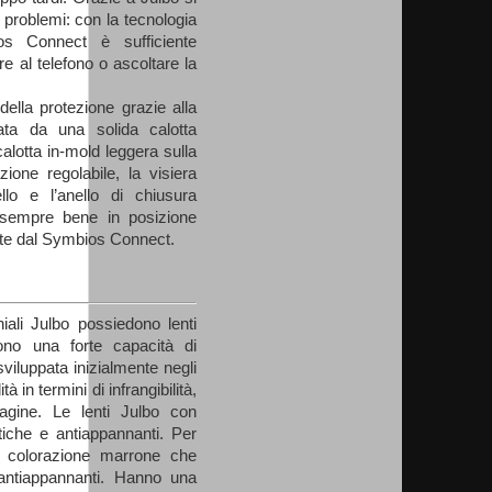
 problemi: con la tecnologia
os Connect è sufficiente
e al telefono o ascoltare la
della protezione grazie alla
zata da una solida calotta
alotta in-mold leggera sulla
zione regolabile, la visiera
vello e l’anello di chiusura
 sempre bene in posizione
erte dal Symbios Connect.
hiali Julbo possiedono lenti
ono una forte capacità di
viluppata inizialmente negli
à in termini di infrangibilità,
agine. Le lenti Julbo con
atiche e antiappannanti. Per
 colorazione marrone che
e antiappannanti. Hanno una