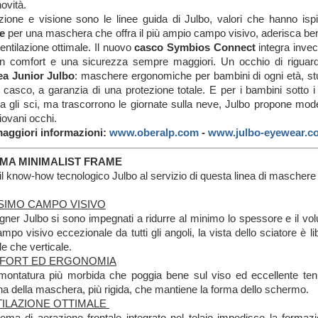
ovità.
zione e visione sono le linee guida di Julbo, valori che hanno isp
e
per una maschera che offra il più ampio campo visivo, aderisca ben
entilazione ottimale. Il nuovo
casco Symbios Connect
integra invec
n comfort e una sicurezza sempre maggiori. Un occhio di riguard
ea Junior Julbo
: maschere ergonomiche per bambini di ogni età, st
l casco, a garanzia di una protezione totale. E per i bambini sotto 
a gli sci, ma trascorrono le giornate sulla neve, Julbo propone modell
iovani occhi.
aggiori informazioni:
www.oberalp.com
-
www.julbo-eyewear.c
MA MINIMALIST FRAME
 il know-how tecnologico Julbo al servizio di questa linea di maschere i
SIMO CAMPO VISIVO
igner Julbo si sono impegnati a ridurre al minimo lo spessore e il vol
mpo visivo eccezionale da tutti gli angoli, la vista dello sciatore è lib
le che verticale.
FORT ED ERGONOMIA
ontatura più morbida che poggia bene sul viso ed eccellente tenut
na della maschera, più rigida, che mantiene la forma dello schermo.
ILAZIONE OTTIMALE
stema di aerazione frontale integrato nel telaio impedisce la formaz