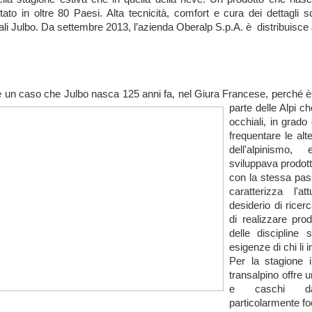
tato in oltre 80 Paesi. Alta tecnicità, comfort e cura dei dettagli s
ali Julbo. Da settembre 2013, l’azienda Oberalp S.p.A. è distribuisce J
 un caso che Julbo nasca 125 anni fa, nel Giura Francese, perché è p
parte delle Alpi ch
occhiali, in grado
frequentare le alt
dell'alpinismo
sviluppava prodott
con la stessa pas
caratterizza l'a
desiderio di rice
di realizzare prod
delle discipline 
esigenze di chi li 
Per la stagione 
transalpino offre 
e caschi dal
particolarmente foc