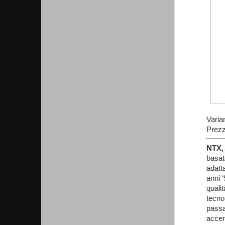
Varia
Prezz
NTX, 
basat
adatt
anni ‘
quali
tecno
pass
accen