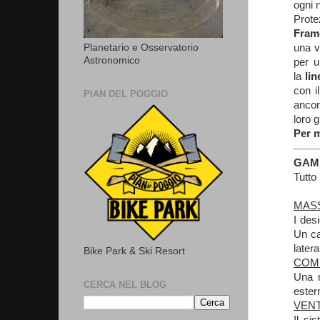
ogni n
Prote
Fram
una v
Planetario e Osservatorio
Astronomico
per u
la
lin
con i
PIAN DEL POGGIO
ancor
loro g
Per m
GAM
Tutto
MAS
I des
Un ca
latera
Bike Park & Ski Resort
COM
Una m
CERCA NEL BLOG
ester
VENT
Il si