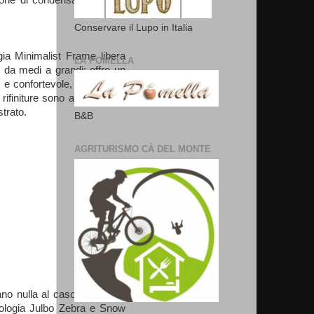
Conservare il Lupo in Italia
ia Minimalist Frame libera
LA POMELLA
i da medi a grandi; offre un
 e confortevole, oltre a una
e rifiniture sono ampiamente
strato.
B&B
AGRITURISMO CÀ DEL MONTE
o nulla al caso, in fatto di
cnologia Julbo Zebra e Snow