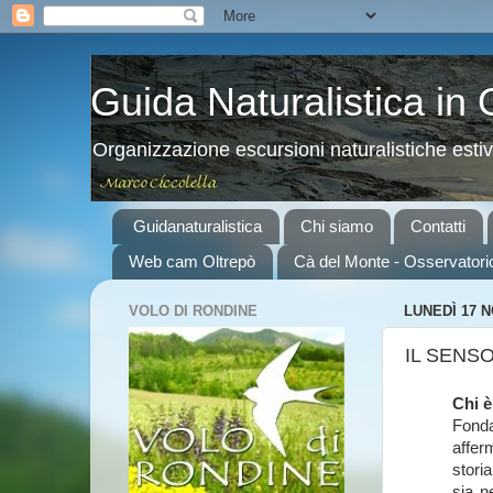
Guida Naturalistica in
Organizzazione escursioni naturalistiche esti
Guidanaturalistica
Chi siamo
Contatti
Web cam Oltrepò
Cà del Monte - Osservatori
VOLO DI RONDINE
LUNEDÌ 17 
IL SENSO
Chi 
Fonda
affer
stori
sia n