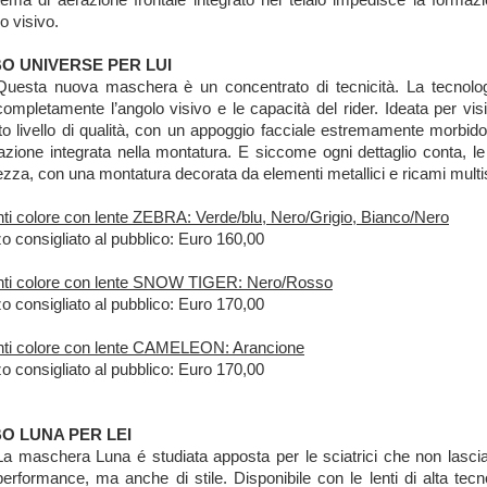
 visivo.
BO UNIVERSE PER LUI
Questa nuova maschera è un concentrato di tecnicità. La tecnolog
completamente l’angolo visivo e le capacità del rider. Ideata per vis
to livello di qualità, con un appoggio facciale estremamente morbido
lazione integrata nella montatura. E siccome ogni dettaglio conta, l
ltezza, con una montatura decorata da elementi metallici e ricami multi
nti colore con lente ZEBRA: Verde/blu, Nero/Grigio, Bianco/Nero
o consigliato al pubblico: Euro 160,00
nti colore con lente SNOW TIGER: Nero/Rosso
o consigliato al pubblico: Euro 170,00
nti colore con lente CAMELEON: Arancione
o consigliato al pubblico: Euro 170,00
O LUNA PER LEI
La maschera Luna é studiata apposta per le sciatrici che non lascian
performance, ma anche di stile. Disponibile con le lenti di alta te