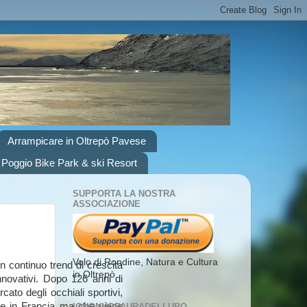
Arrampicare in Oltrepò Pavese
 Poggio Bike Park & ski Resort
SUPPORTA LA NOSTRA
ASSOCIAZIONE
Volo di Rondine, Natura e Cultura
n continuo trend di crescita
in Oltrepò
nnovativi. Dopo 126 anni di
ato degli occhiali sportivi,
sce in Francia ma che viene
IONONHOPAURADELLUPO