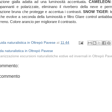
azione gialla adatta ad una luminosità accentuata.
CAMELEON
ppannanti e polarizzate, eliminano il riverbero della neve e perm
azione bruna che protegge e accentua i contrasti.
SNOW TIGER
: 
 che evolve a seconda della luminosità e filtro Glare control antiabba
rreno. Colore arancio per migliorare il contrasto.
ida naturalistica in Oltrepò Pavese
at
11:44
da naturalistica in Oltrepò Pavese
anizzazione escursioni naturalistiche estive ed invernali in Oltrepò Pa
ommento:
 commento