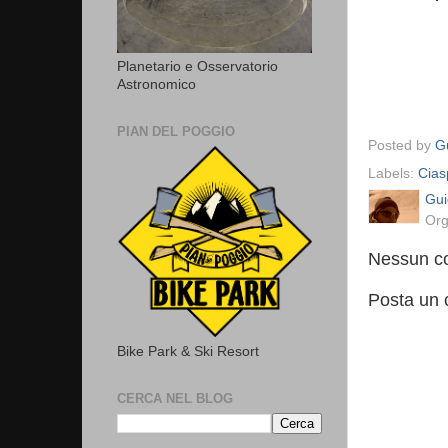
Planetario e Osservatorio
Astronomico
PIAN DEL POGGIO
Posted by
Gu
Labels:
Cias
Gui
Org
Nessun c
Posta un
Bike Park & Ski Resort
CERCA NEL BLOG