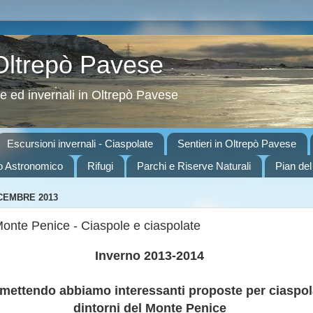
 Oltrepò Pavese
ve ed invernali in Oltrepò Pavese
Escursioni invernali - Ciaspolate
Sentieri in Oltrepò Pavese
o Astronomico
Rifugi
Parchi e Riserve Naturali
Pian del
ICEMBRE 2013
onte Penice - Ciaspole e ciaspolate
Inverno 2013-2014
mettendo abbiamo interessanti proposte per ciaspol
dintorni del Monte Penice