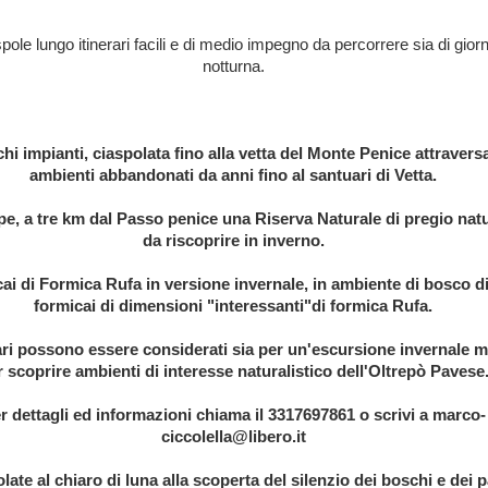
pole lungo itinerari facili e di medio impegno da percorrere sia di gior
notturna.
chi impianti, ciaspolata fino alla vetta del Monte Penice attraver
ambienti abbandonati da anni fino al santuari di Vetta.
e, a tre km dal Passo penice una Riserva Naturale di pregio natu
da riscoprire in inverno.
cai di Formica Rufa in versione invernale, in ambiente di bosco di
formicai di dimensioni "interessanti"di formica Rufa.
erari possono essere considerati sia per un'escursione invernale 
 scoprire ambienti di interesse naturalistico dell'Oltrepò Pavese
r dettagli ed informazioni chiama il 3317697861 o scrivi a marco-
ciccolella@libero.it
ate al chiaro di luna alla scoperta del silenzio dei boschi e dei