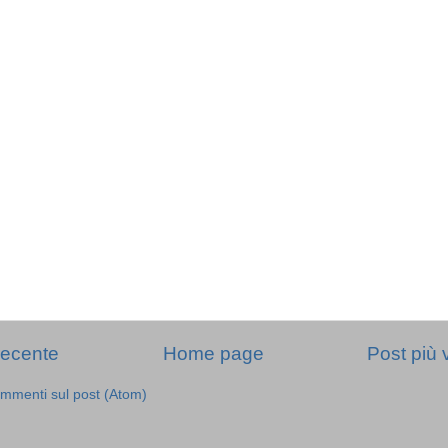
recente
Home page
Post più 
mmenti sul post (Atom)