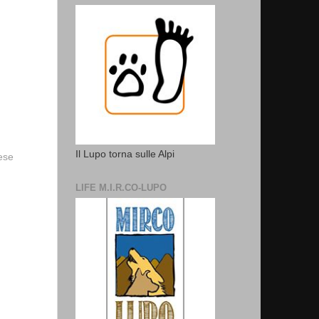
Il Lupo torna sulle Alpi
vese
LIFE M.I.R.CO-LUPO