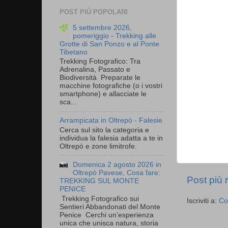
POST PIÙ POPOLARI
5 settembre 2026,
pomeriggio - Trekking alle
Grotte di San Ponzo e al Ponte
Tibetano
Trekking Fotografico: Tra
Adrenalina, Passato e
Biodiversità Preparate le
macchine fotografiche (o i vostri
smartphone) e allacciate le
sca...
Arrampicata in Oltrepò - Falesie
Cerca sul sito la categoria e
individua la falesia adatta a te in
Oltrepò e zone limitrofe.
Domenica 2 agosto 2026 in
Oltrepò Pavese, Cosa fare:
Post più 
TREKKING SUL MONTE
PENICE
Trekking Fotografico sui
Iscriviti a:
Co
Sentieri Abbandonati del Monte
Penice Cerchi un’esperienza
unica che unisca natura, storia