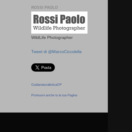
ROSSI PAOLO
WildLife Photographer
Tweet di @MarcoCiccolella
GuidanaturalisticaOP
Promuovi anche tu la tua Pagina