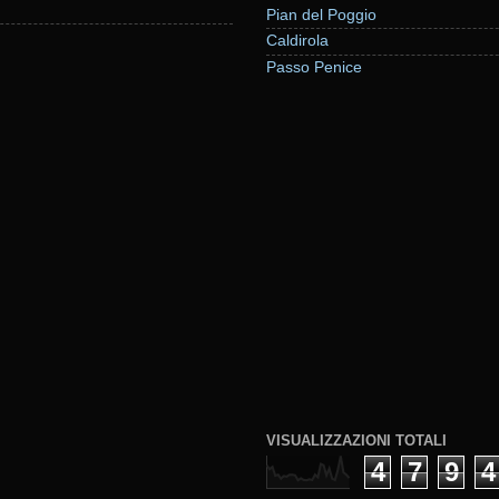
Pian del Poggio
Caldirola
Passo Penice
VISUALIZZAZIONI TOTALI
4
7
9
4