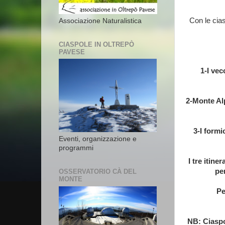
Con le cias
Associazione Naturalistica
CIASPOLE IN OLTREPÒ
PAVESE
1-I vec
2-Monte Alp
3-I formi
Eventi, organizzazione e
programmi
I tre itin
per
OSSERVATORIO CÀ DEL
MONTE
Pe
NB: Ciaspol