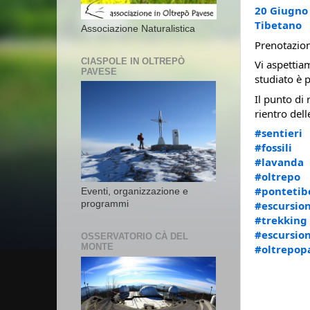
20 Giugno 
Tibetano
Associazione Naturalistica
Prenotazion
CIASPOLE IN OLTREPÒ
Vi aspettia
PAVESE
studiato è 
Il punto di 
rientro dell
#sentieri
#fossili
#lavanda
#oltrepo
#pontetib
Eventi, organizzazione e
#escursion
programmi
#trekking
#escursio
OSSERVATORIO CÀ DEL
MONTE
#oltrepop