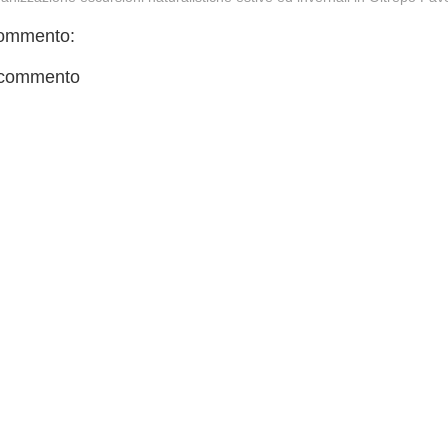
ommento:
 commento