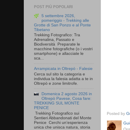
POST PIÙ POPOLARI
5 settembre 2026,
pomeriggio - Trekking alle
Grotte di San Ponzo e al Ponte
Tibetano
Trekking Fotografico: Tra
Adrenalina, Passato e
Biodiversità Preparate le
macchine fotografiche (o i vostri
smartphone) e allacciate le
sca...
Arrampicata in Oltrepò - Falesie
Cerca sul sito la categoria e
individua la falesia adatta a te in
Oltrepò e zone limitrofe.
Domenica 2 agosto 2026 in
Oltrepò Pavese, Cosa fare:
TREKKING SUL MONTE
PENICE
Trekking Fotografico sui
Posted by
Gu
Sentieri Abbandonati del Monte
Penice Cerchi un’esperienza
Gui
unica che unisca natura, storia
Org