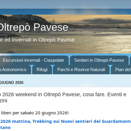
 Oltrepò Pavese
ve ed invernali in Oltrepò Pavese
Escursioni invernali - Ciaspolate
Sentieri in Oltrepò Pavese
o Astronomico
Rifugi
Parchi e Riserve Naturali
Pian del
GIUGNO 2026
 2026 weekend in Oltrepò Pavese, cosa fare. Eventi e
zini
i liberi per sabato 20 giugno 2026!
2026 mattina, Trekking sui Nuovi sentieri del Guardamonte 
etano