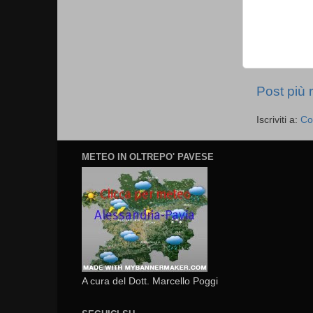
Post più 
Iscriviti a:
Co
METEO IN OLTREPO' PAVESE
A cura del Dott. Marcello Poggi