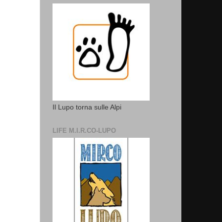
Il Lupo torna sulle Alpi
LIFE M.I.R.CO-LUPO