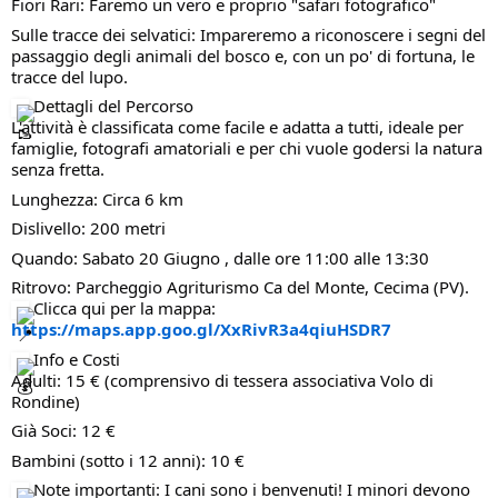
Fiori Rari: Faremo un vero e proprio "safari fotografico"
Sulle tracce dei selvatici: Impareremo a riconoscere i segni del
passaggio degli animali del bosco e, con un po' di fortuna, le
tracce del lupo.
Dettagli del Percorso
L'attività è classificata come facile e adatta a tutti, ideale per
famiglie, fotografi amatoriali e per chi vuole godersi la natura
senza fretta.
Lunghezza: Circa 6 km
Dislivello: 200 metri
Quando: Sabato 20 Giugno , dalle ore 11:00 alle 13:30
Ritrovo: Parcheggio Agriturismo Ca del Monte, Cecima (PV).
Clicca qui per la mappa:
https://maps.app.goo.gl/XxRivR3a4qiuHSDR7
Info e Costi
Adulti: 15 € (comprensivo di tessera associativa Volo di
Rondine)
Già Soci: 12 €
Bambini (sotto i 12 anni): 10 €
Note importanti: I cani sono i benvenuti! I minori devono