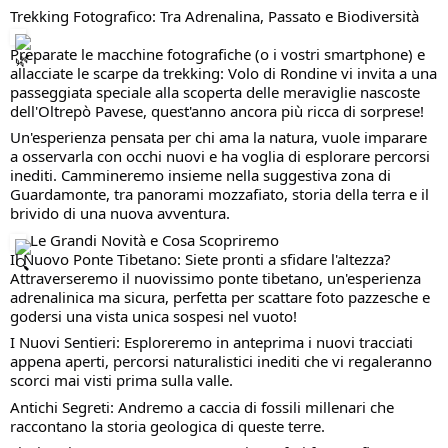
Trekking Fotografico: Tra Adrenalina, Passato e Biodiversità
Preparate le macchine fotografiche (o i vostri smartphone) e
allacciate le scarpe da trekking: Volo di Rondine vi invita a una
passeggiata speciale alla scoperta delle meraviglie nascoste
dell'Oltrepò Pavese, quest'anno ancora più ricca di sorprese!
Un'esperienza pensata per chi ama la natura, vuole imparare
a osservarla con occhi nuovi e ha voglia di esplorare percorsi
inediti. Cammineremo insieme nella suggestiva zona di
Guardamonte, tra panorami mozzafiato, storia della terra e il
brivido di una nuova avventura.
Le Grandi Novità e Cosa Scopriremo
Il Nuovo Ponte Tibetano: Siete pronti a sfidare l'altezza?
Attraverseremo il nuovissimo ponte tibetano, un'esperienza
adrenalinica ma sicura, perfetta per scattare foto pazzesche e
godersi una vista unica sospesi nel vuoto!
I Nuovi Sentieri: Esploreremo in anteprima i nuovi tracciati
appena aperti, percorsi naturalistici inediti che vi regaleranno
scorci mai visti prima sulla valle.
Antichi Segreti: Andremo a caccia di fossili millenari che
raccontano la storia geologica di queste terre.