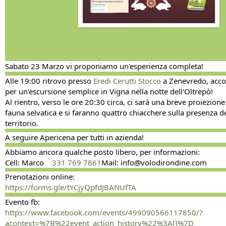
Sabato 23 Marzo vi proponiamo un'esperienza completa!
Alle 19:00 ritrovo presso
Eredi Cerutti Stocco
a Zenevredo, acco
per un'escursione semplice in Vigna nella notte dell'Oltrepò!
Al rientro, verso le ore 20:30 circa, ci sarà una breve proiezione
fauna selvatica e si faranno quattro chiacchere sulla presenza d
territorio.
A
seguire Apericena per tutti in azienda!
Abbiamo ancora qualche posto libero, per informazioni:
Cell: Marco
331 769 7861
Mail: info@volodirondine.com
Prenotazioni online:
https://forms.gle/tYCjyQpfdJBANUfTA
Evento fb:
https://www.facebook.com/events/499090566117850/?
acontext=%7B%22event_action_history%22%3A[]%7D