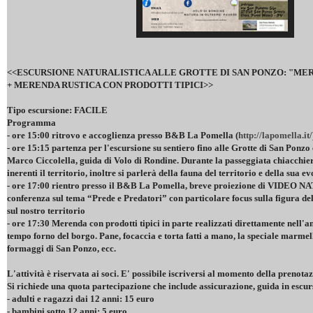
<<ESCURSIONE NATURALISTICA ALLE GROTTE DI SAN PONZO: "ME
+ MERENDA RUSTICA CON PRODOTTI TIPICI>>
Tipo escursione: FACILE
Programma
- ore 15:00 ritrovo e accoglienza presso B&B La Pomella (
http://lapomella.it/
- ore 15:15 partenza per l'escursione su sentiero fino alle Grotte di San Ponzo c
Marco Ciccolella, guida di Volo di Rondine. Durante la passeggiata chiacchier
inerenti il territorio, inoltre si parlerà della fauna del territorio e della sua e
- ore 17:00 rientro presso il B&B La Pomella, breve proiezione di VIDEO 
conferenza sul tema “Prede e Predatori” con particolare focus sulla figura d
sul nostro territorio
- ore 17:30 Merenda con prodotti tipici in parte realizzati direttamente nell'
tempo forno del borgo. Pane, focaccia e torta fatti a mano, la speciale marme
formaggi di San Ponzo, ecc.
L'attività è riservata ai soci. E' possibile iscriversi al momento della prenotaz
Si richiede una quota partecipazione che include assicurazione, guida in escu
- adulti e ragazzi dai 12 anni: 15 euro
- bambini sotto 12 anni: 5 euro