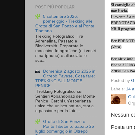
Si consiglia a
POST PIÙ POPOLARI
non liscia.
5 settembre 2026,
L’evento è a 
pomeriggio - Trekking alle
PRENOTAZION
Grotte di San Ponzo e al Ponte
NB:Il programm
Tibetano
Trekking Fotografico: Tra
Per PRENOTAZ
Adrenalina, Passato e
Biodiversità Preparate le
(Vera)
macchine fotografiche (o i vostri
smartphone) e allacciate le
Per altre inf
sca...
Phone 3200838
27050 San Pon
Domenica 2 agosto 2026 in
Oltrepò Pavese, Cosa fare:
Posted by
Gu
TREKKING SUL MONTE
PENICE
Labels:
14 a
Trekking Fotografico sui
Sentieri Abbandonati del Monte
Gui
Penice Cerchi un’esperienza
Org
unica che unisca natura, storia
e passione per la foto...
Nessun c
Grotte di San Ponzo e
Posta un
Ponte Tibetano, Sabato 25
luglio pomeriggio in Oltrepò