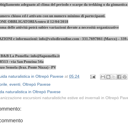
bbigliamento adeguato al clima del periodo e scarpe da trekking o da ginnastica
numero chiuso ed è attivato con un numero minimo di partecipanti.
E OBBLIGATORIA entro il 12/04/2018
a delle attività potrà subire variazioni dovute a necessità organizzative
IONI e informazioni: info@volodirondine.com - 331.7697861 (Marco) – 339
o: B&B La Pomella: info@lapomella.it
513 - via San Ponzina 54a
zo Semola (fraz. Ponte Nizza) - PV
ida naturalistica in Oltrepò Pavese
at
05:24
prile
,
eventi
,
Oltrepò Pavese
da naturalistica in Oltrepò Pavese
anizzazione escursioni naturalistiche estive ed invernali in Oltrepò Pa
ommento:
 commento