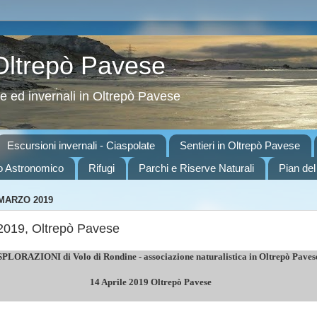
 Oltrepò Pavese
ve ed invernali in Oltrepò Pavese
Escursioni invernali - Ciaspolate
Sentieri in Oltrepò Pavese
o Astronomico
Rifugi
Parchi e Riserve Naturali
Pian del
 MARZO 2019
 2019, Oltrepò Pavese
PLORAZIONI di Volo di Rondine - associazione naturalistica in Oltrepò Pavese
14 Aprile 2019 Oltrepò Pavese