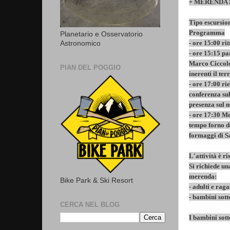
+ MERENDA 
Tipo escursi
Programma
Planetario e Osservatorio
- ore 15:00 r
Astronomico
- ore 15:15 pa
Marco Ciccolel
PIAN DEL POGGIO
inerenti il ter
- ore 17:00 r
conferenza sul
presenza sul n
- ore 17:30 Me
tempo forno de
formaggi di S
L'attività è r
Si richiede un
merenda:
Bike Park & Ski Resort
- adulti e rag
- bambini sott
CERCA NEL BLOG
I bambini sot