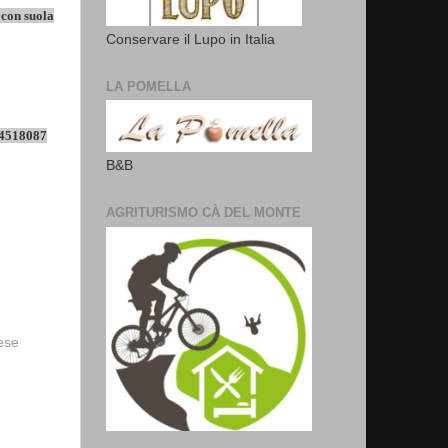
 con suola
Conservare il Lupo in Italia
LA POMELLA
.4518087
B&B
AGRITURISMO CÀ DEL MONTE
vese