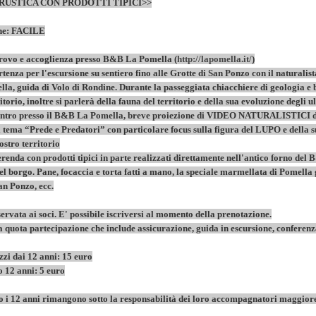
RUSTICA CON PRODOTTI TIPICI>>
one: FACILE
itrovo e accoglienza presso B&B La Pomella (
http://lapomella.it/
)
rtenza per l'escursione su sentiero fino alle Grotte di San Ponzo con il naturalist
la, guida di Volo di Rondine. Durante la passeggiata chiacchiere di geologia e 
ritorio, inoltre si parlerà della fauna del territorio e della sua evoluzione degli u
ientro presso il B&B La Pomella, breve proiezione di VIDEO NATURALISTICI d
 tema “Prede e Predatori” con particolare focus sulla figura del LUPO e della 
ostro territorio
renda con prodotti tipici in parte realizzati direttamente nell'antico forno del
l borgo. Pane, focaccia e torta fatti a mano, la speciale marmellata di Pomella
an Ponzo, ecc.
iservata ai soci. E' possibile iscriversi al momento della prenotazione.
a quota partecipazione che include assicurazione, guida in escursione, conferenz
azzi dai 12 anni: 15 euro
o 12 anni: 5 euro
to i 12 anni rimangono sotto la responsabilità dei loro accompagnatori maggior