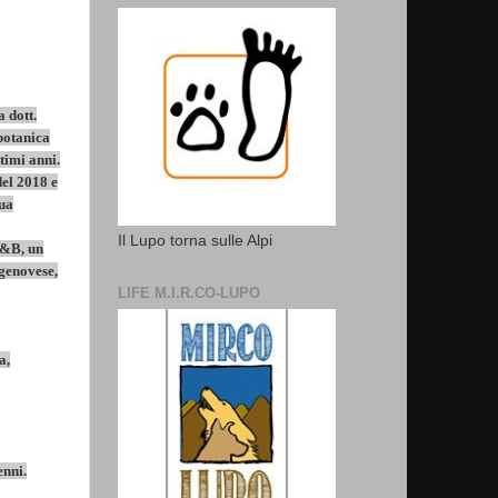
a dott.
botanica
ltimi anni.
el 2018 e
sua
Il Lupo torna sulle Alpi
 B&B, un
 genovese,
LIFE M.I.R.CO-LUPO
a,
enni.