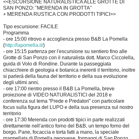
<<ESCURSIONE NATURALISTICA ALLE GROTTE DI
SAN PONZO: "MERENDA IN GROTTA"
+ MERENDA RUSTICA CON PRODOTTI TIPICI>>
Tipo escursione: FACILE
Programma
- ore 15:00 ritrovo e accoglienza presso B&B La Pomella
(
http://lapomella.it/
)
- ore 15:15 partenza per l'escursione su sentiero fino alle
Grotte di San Ponzo con il naturalista dott. Marco Ciccolella,
guida di Volo di Rondine. Durante la passeggiata
chiacchiere di geologia e botanica inerenti il territorio, inoltre
si parlerà della fauna del territorio e della sua evoluzione
degli ultimi anni.
- ore 17:00 rientro presso il B&B La Pomella, breve
proiezione di VIDEO NATURALISTICI del 2018 e
conferenza sul tema “Prede e Predatori” con particolare
focus sulla figura del LUPO e della sua presenza sul nostro
territorio
- ore 17:30 Merenda con prodotti tipici in parte realizzati
direttamente nell'antico forno del B&B, un tempo forno del
borgo. Pane, focaccia e torta fatti a mano, la speciale
marmellata di Pomella genovese, formaggi di San Ponzo,