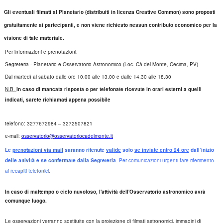
Gli eventuali filmati al Planetario (distribuiti in licenza Creative Common) sono proposti
gratuitamente ai partecipanti, e non viene richiesto nessun contributo economico per la
visione di tale materiale.
Per informazioni e prenotazioni:
Segreteria - Planetario e Osservatorio Astronomico (Loc. Cà del Monte, Cecima, PV)
Dal martedì al sabato dalle ore 10.00 alle 13.00 e dalle 14.30 alle 18.30
N.B.
In caso di mancata risposta o per telefonate ricevute in orari esterni a quelli
indicati, sarete richiamati appena possibile
telefono: 3277672984 – 3272507821
e-mail:
osservatorio@osservatoriocadelmonte.it
Le
prenotazioni via mail
saranno ritenute
valide
solo
se inviate entro 24 ore
dall’inizio
delle attività e se confermate dalla Segreteria
. Per comunicazioni urgenti fare riferimento
ai recapiti telefonici.
In caso di maltempo o cielo nuvoloso, l'attività dell'Osservatorio astronomico avrà
comunque luogo.
Le osservazioni verranno sostituite con la proiezione di filmati astronomici, immagini di