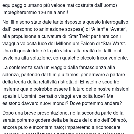
equipaggio umano più veloce mai costruita dall’uomo)
impiegheremmo 126 mila anni!
Nei film sono state date tante risposte a questo interrogativo:
dall’ipersonno (o animazione sospesa) di “Alien” e “Avatar”,
alla propulsione a curvatura di “Star Trek” per finire con i
viaggi a velocità luce del Millennium Falcon di “Star Wars”.
Una di queste idee è la più vicina alla realtà dei fatti, e ci
avvicina alla soluzione, con qualche piccolo inconveniente.
La conferenza sarà un viaggio dalla fantascienza alla
scienza, partendo dai film più famosi per arrivare a parlare
della teoria della relatività ristretta di Einstein e scoprire
insieme quale potrebbe essere il futuro delle nostre missioni
spaziali. Uomini ibernati o viaggi a velocità luce? Ma
esistono davvero nuovi mondi? Dove potremmo andare?
Dopo una breve presentazione, nella seconda parte della
serata potremo godere della bellezza del cielo dell’Oltrepò,
ancora puro e incontaminato; impareremo a riconoscere