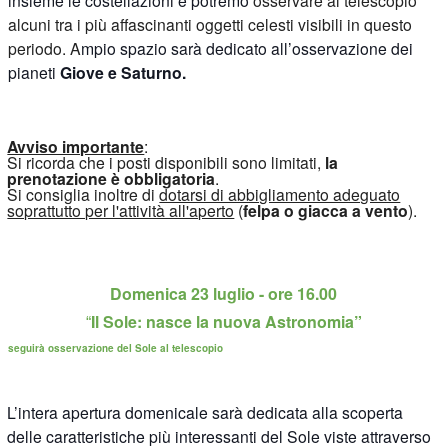
insieme le costellazioni e potremo
osservare al telescopio
alcuni tra i più affascinanti oggetti celesti visibili in questo
periodo. A
mpio spazio sarà dedicato all’osservazione dei
pianeti
Giove e Saturno.
Avviso importante
:
Si ricorda che i posti disponibili sono limitati,
la
prenotazione è obbligatoria
.
Si consiglia inoltre di
dotarsi di abbigliamento adeguato
soprattutto per l'attività all'aperto
(
felpa o giacca a vento
).
Domenica 23 luglio - ore 16.00
Il Sole: nasce la nuova Astronomia”
“
seguirà osservazione del Sole al telescopio
L’intera apertura domenicale sarà dedicata alla scoperta
delle caratteristiche più interessanti del Sole viste attraverso