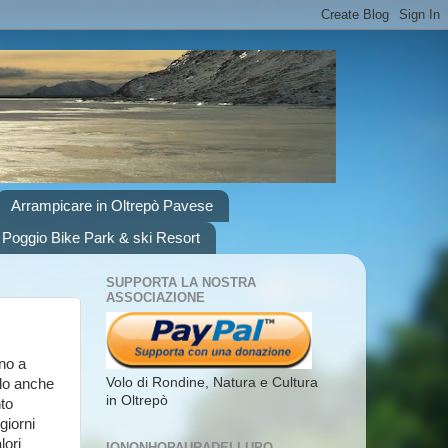
Arrampicare in Oltrepò Pavese
 Poggio Bike Park & ski Resort
SUPPORTA LA NOSTRA
ASSOCIAZIONE
ino a
Volo di Rondine, Natura e Cultura
lo anche
in Oltrepò
nto
giorni
lori
IONONHOPAURADELLUPO