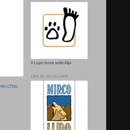
Il Lupo torna sulle Alpi
LIFE M.I.R.CO-LUPO
vecchio