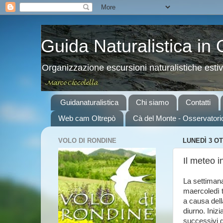
Guida Naturalistica in
Organizzazione escursioni naturalistiche esti
Guidanaturalistica
Chi siamo
Contatti
Web cam Oltrepò
Cà del Monte - Osservatori
VOLO DI RONDINE
LUNEDÌ 3 O
Il meteo 
La settimana
maercoledì 
a causa dell
diurno. Iniz
successivi g