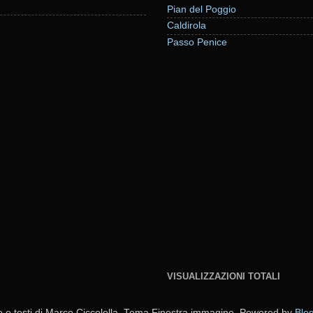
Pian del Poggio
Caldirola
Passo Penice
VISUALIZZAZIONI TOTALI
o e testi di Marco Ciccolella. Tema Finestra immagine. Powered by
Blo