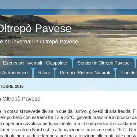
 Oltrepò Pavese
ve ed invernali in Oltrepò Pavese
Escursioni invernali - Ciaspolate
Sentieri in Oltrepò Pavese
o Astronomico
Rifugi
Parchi e Riserve Naturali
Pian del
TTOBRE 2016
in Oltrepò Pavese
 in corso si rpevede divisa in due dall'arrivo, giovedì di aria fredda. F
tempo bello con estremi fra 12 e 25°C, giovedì massime in brusco ca
a copertura nuvolosa perlopiù sterile, ma che imperdirà il riscaldame
ialmente venti da Nord est in attenuazione e massime entro 15°C. Nei 
raduale ripresa delle temperature ma attenzione alle mattinate con va