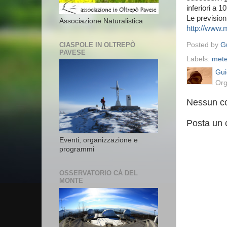
inferiori a 
Le previsioni
Associazione Naturalistica
http://www.
Posted by
Gu
CIASPOLE IN OLTREPÒ
PAVESE
Labels:
met
Gui
Org
Nessun c
Posta un
Eventi, organizzazione e
programmi
OSSERVATORIO CÀ DEL
MONTE