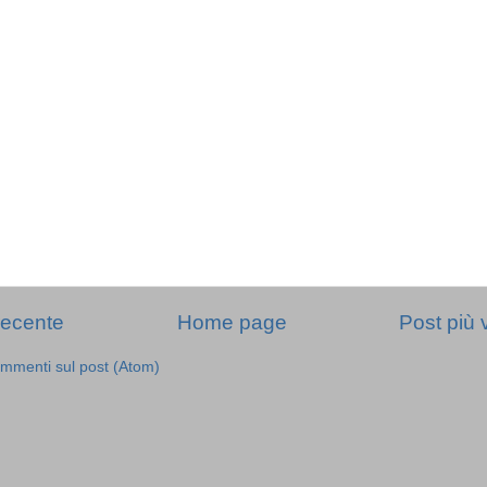
recente
Home page
Post più 
mmenti sul post (Atom)