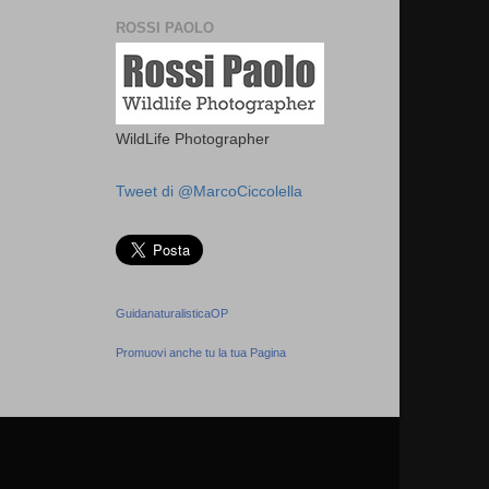
ROSSI PAOLO
WildLife Photographer
Tweet di @MarcoCiccolella
GuidanaturalisticaOP
Promuovi anche tu la tua Pagina