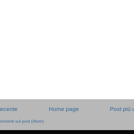
recente
Home page
Post più 
mmenti sul post (Atom)