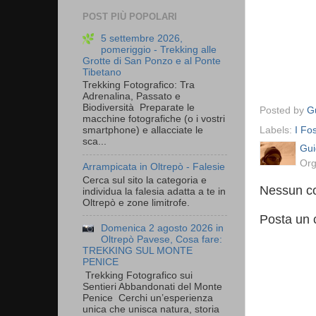
POST PIÙ POPOLARI
5 settembre 2026,
pomeriggio - Trekking alle
Grotte di San Ponzo e al Ponte
Tibetano
Trekking Fotografico: Tra
Adrenalina, Passato e
Biodiversità Preparate le
Posted by
Gu
macchine fotografiche (o i vostri
Labels:
I Fo
smartphone) e allacciate le
sca...
Gui
Org
Arrampicata in Oltrepò - Falesie
Cerca sul sito la categoria e
Nessun c
individua la falesia adatta a te in
Oltrepò e zone limitrofe.
Posta un
Domenica 2 agosto 2026 in
Oltrepò Pavese, Cosa fare:
TREKKING SUL MONTE
PENICE
Trekking Fotografico sui
Sentieri Abbandonati del Monte
Penice Cerchi un’esperienza
unica che unisca natura, storia