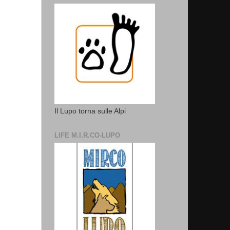
Il Lupo torna sulle Alpi
LIFE M.I.R.CO-LUPO