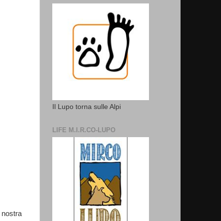
Il Lupo torna sulle Alpi
LIFE M.I.R.CO-LUPO
 nostra