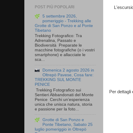
POST PIÙ POPOLARI
L'escursio
5 settembre 2026,
pomeriggio - Trekking alle
Grotte di San Ponzo e al Ponte
Tibetano
Trekking Fotografico: Tra
Adrenalina, Passato e
Biodiversità Preparate le
macchine fotografiche (o i vostri
smartphone) e allacciate le
sca...
Domenica 2 agosto 2026 in
Oltrepò Pavese, Cosa fare:
TREKKING SUL MONTE
PENICE
Trekking Fotografico sui
Per dettagli
Sentieri Abbandonati del Monte
Penice Cerchi un’esperienza
unica che unisca natura, storia
e passione per la foto...
Grotte di San Ponzo e
Ponte Tibetano, Sabato 25
luglio pomeriggio in Oltrepò