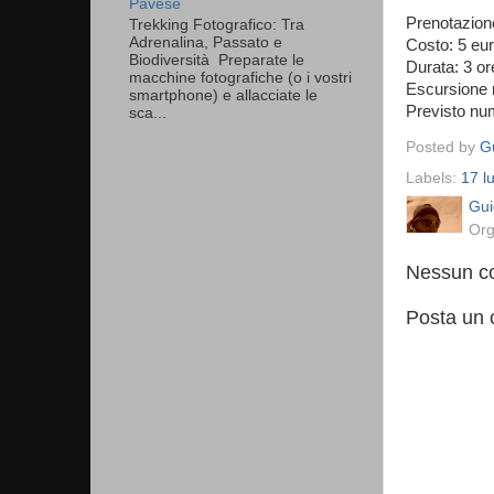
Pavese
Prenotazione
Trekking Fotografico: Tra
Adrenalina, Passato e
Costo: 5 eur
Biodiversità Preparate le
Durata: 3 or
macchine fotografiche (o i vostri
Escursione 
smartphone) e allacciate le
Previsto nu
sca...
Posted by
Gu
Labels:
17 lu
Gui
Org
Nessun c
Posta un