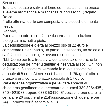
Secondo
Tortilla di patate e salvia al forno con insalatina, maionese
alle erbe aromatiche e misticanza di fiori secchi (vegano)
Dolce
Frolla alle mandorle con composta di albicocche e menta
fresca
(vegano)
Pane autoprodotto con farine da cereali di produzione
biologica macinati a pietra.
La degustazione è o erta al prezzo sso di 22 euro e
comprende un antipasto, un primo, un secondo, un dolce e il
ca è fatto con la moka, le bevande sono escluse.
N.B. Come per le altre attività dell’associazione anche la
degustazione del “menu gentile” è riservata ai soci. Chi non
lo fosse, può associarsi versando la quota associativa
annuale di 5 euro. Ai neo soci “La cena di Pitagora” offre un
pranzo o una cena al prezzo speciale di 17 euro.
Per esigenze organizzative e per evitare sprechi vi
chiediamo gentilmente di prenotare ai numeri 339 3264435 ,
340 4921983 oppure 0383 53410. E’ possibile prenotare la
cena alle 20 oppure alle 21(l’associazione chiude alle ore
24). Il pranzo verrà servito alle 13.