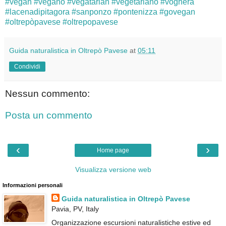
‪#‎
vegan‬
‪#‎
vegano‬
‪#‎
vegatarian‬
‪#‎
vegetariano‬
‪#‎
voghera‬
‪#‎
lacenadipitagora‬
‪#‎
sanponzo‬
‪#‎
pontenizza‬
‪#‎
govegan‬
‪#‎
oltrepòpavese‬
‪#‎
oltrepopavese‬
Guida naturalistica in Oltrepò Pavese
at
05:11
Condividi
Nessun commento:
Posta un commento
‹
›
Home page
Visualizza versione web
Informazioni personali
Guida naturalistica in Oltrepò Pavese
Pavia, PV, Italy
Organizzazione escursioni naturalistiche estive ed