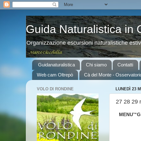
Guida Naturalistica in
Organizzazione escursioni naturalistiche esti
Guidanaturalistica
Chi siamo
Contatti
Web cam Oltrepò
Cà del Monte - Osservatori
VOLO DI RONDINE
LUNEDÌ 23 
27 28 29 
MENU’“GE