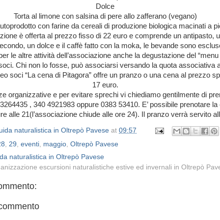
Dolce
Torta al limone con salsina di pere allo zafferano (vegano)
toprodotto con farine da cereali di produzione biologica macinati a pi
ione è offerta al prezzo fisso di 22 euro e comprende un antipasto, 
econdo, un dolce e il caffè fatto con la moka, le bevande sono esclus
r le altre attività dell’associazione anche la degustazione del “menu g
 soci. Chi non lo fosse, può associarsi versando la quota associativa 
neo soci “La cena di Pitagora” offre un pranzo o una cena al prezzo sp
17 euro.
e organizzative e per evitare sprechi vi chiediamo gentilmente di pre
3264435 , 340 4921983 oppure 0383 53410. E’ possibile prenotare la 
e alle 21(l’associazione chiude alle ore 24). Il pranzo verrà servito al
ida naturalistica in Oltrepò Pavese
at
09:57
28
,
29
,
eventi
,
maggio
,
Oltrepò Pavese
da naturalistica in Oltrepò Pavese
anizzazione escursioni naturalistiche estive ed invernali in Oltrepò Pa
ommento:
 commento