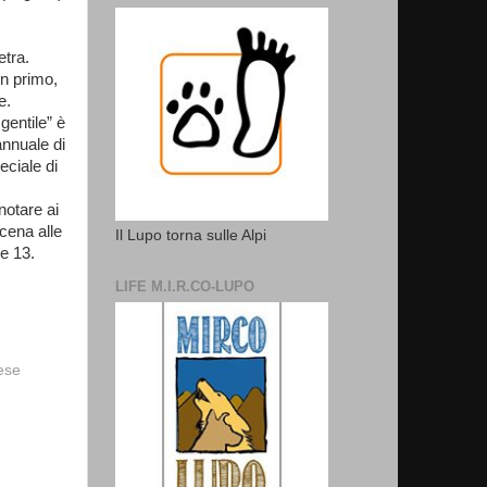
etra.
un primo,
e.
entile” è
annuale di
eciale di
notare ai
cena alle
Il Lupo torna sulle Alpi
le 13.
LIFE M.I.R.CO-LUPO
vese