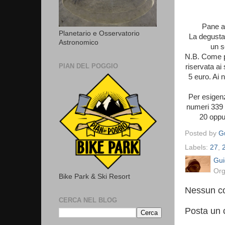
Pane au
Planetario e Osservatorio
La degustaz
Astronomico
un s
N.B. Come pe
PIAN DEL POGGIO
riservata ai
5 euro. Ai 
Per esigenz
numeri 339 
20 oppur
Posted by
Gu
Labels:
27
,
Gui
Org
Bike Park & Ski Resort
Nessun c
CERCA NEL BLOG
Posta un