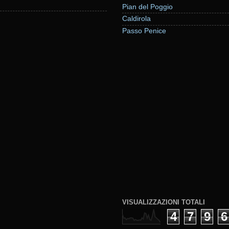
Pian del Poggio
Caldirola
Passo Penice
VISUALIZZAZIONI TOTALI
4
7
9
6