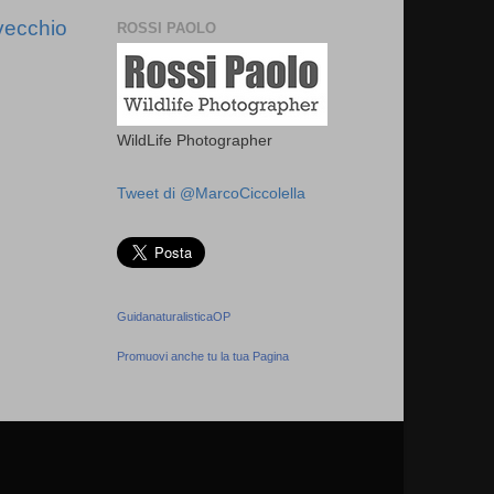
vecchio
ROSSI PAOLO
WildLife Photographer
Tweet di @MarcoCiccolella
GuidanaturalisticaOP
Promuovi anche tu la tua Pagina