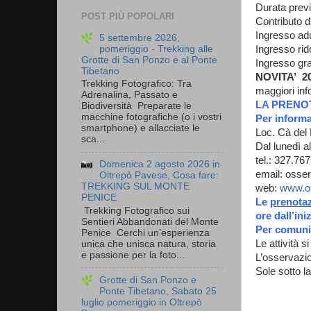
Durata previ
POST PIÙ POPOLARI
Contributo d
Ingresso adu
5 settembre 2026,
pomeriggio - Trekking alle
Ingresso rid
Grotte di San Ponzo e al Ponte
Ingresso grat
Tibetano
NOVITA’ 20
Trekking Fotografico: Tra
maggiori inf
Adrenalina, Passato e
LA PRENO
Biodiversità Preparate le
macchine fotografiche (o i vostri
Per informa
smartphone) e allacciate le
Loc. Cà del
sca...
Dal lunedì a
tel.: 327.7
Domenica 2 agosto 2026 in
email: osse
Oltrepò Pavese, Cosa fare:
TREKKING SUL MONTE
web:
www.os
PENICE
Le
prenotaz
Trekking Fotografico sui
ore dall’ini
Sentieri Abbandonati del Monte
Per comunica
Penice Cerchi un’esperienza
Le attività 
unica che unisca natura, storia
e passione per la foto...
L’osservazio
Sole sotto l
Grotte di San Ponzo e
Ponte Tibetano, Sabato 25
luglio pomeriggio in Oltrepò