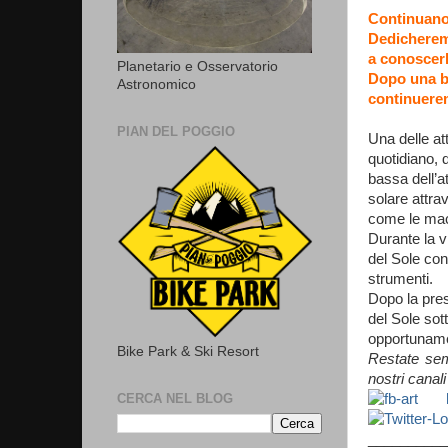
Continuano 
Dedicheremo
a conoscerl
Planetario e Osservatorio
Dopo una br
Astronomico
continuerem
PIAN DEL POGGIO
Una delle at
quotidiano, 
bassa dell’a
solare attra
come le macc
Durante la v
del Sole con 
strumenti.
Dopo la pres
del Sole sot
opportunamen
Bike Park & Ski Resort
Restate semp
nostri canali
CERCA NEL BLOG
__________