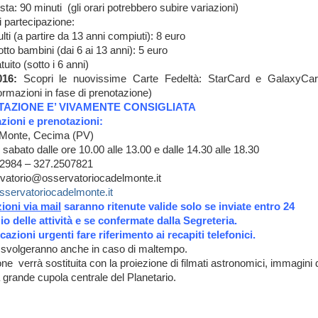
sta: 90 minuti (gli orari potrebbero subire variazioni)
i partecipazione:
lti (a partire da 13 anni compiuti): 8 euro
otto bambini (dai 6 ai 13 anni): 5 euro
uito (sotto i 6 anni)
16:
Scopri le nuovissime Carte Fedeltà: StarCard e GalaxyCar
ormazioni in fase di prenotazione)
TAZIONE E’ VIVAMENTE CONSIGLIATA
zioni e prenotazioni:
 Monte, Cecima (PV)
l sabato dalle ore 10.00 alle 13.00 e dalle 14.30 alle 18.30
672984 – 327.2507821
rvatorio@osservatoriocadelmonte.it
servatoriocadelmonte.it
ioni via mail
saranno ritenute valide solo se inviate entro 24
zio delle attività e se confermate dalla Segreteria.
zioni urgenti fare riferimento ai recapiti telefonici.
si svolgeranno anche in caso di maltempo.
ne verrà sostituita con la proiezione di filmati astronomici, immagini d
a grande cupola centrale del Planetario.