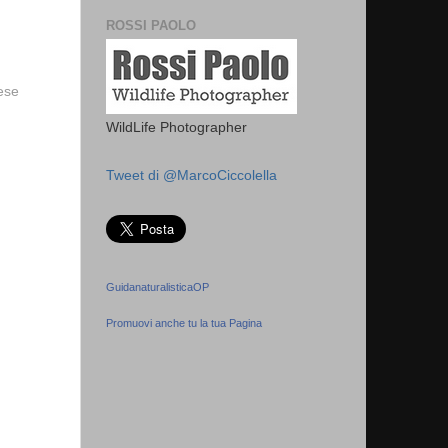
ROSSI PAOLO
vese
WildLife Photographer
Tweet di @MarcoCiccolella
GuidanaturalisticaOP
Promuovi anche tu la tua Pagina