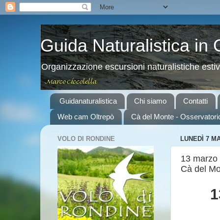
Guida Naturalistica in
Organizzazione escursioni naturalistiche esti
Guidanaturalistica
Chi siamo
Contatti
Web cam Oltrepò
Cà del Monte - Osservatori
VOLO DI RONDINE
LUNEDÌ 7 M
13 marzo –
Cà del M
1