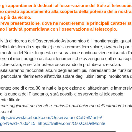
gli appuntamenti dedicati all’osservazione del Sole al telescopi
 questo appuntamento alla scoperta della potenza della nostra 
a più da vicino.
eve presentazione, dove ne mostreremo le principali caratterist
o l’attività pomeridiana con l’osservazione al telescopio.
tività di ricerca dell’Osservatorio Astronomico è il monitoraggio, quasi
della fotosfera (la superficie) e della cromosfera solare, ovvero la part
tmosfera del Sole. In questa osservazione continua viene misurata l’at
verso il monitoraggio di alcuni fenomeni che avvengono sulla sua super
hie solari, e nell’atmosfera osservando le protuberanze solari.
isita saranno raccontati alcuni degli aspetti più interessanti del funzi
particolare riferimento all’attività solare degli ultimi tempi monitorata d
entazione di circa 30 minuti e la proiezione di affascinanti e immersivi
to la cupola del Planetario, sarà possibile osservarlo al telescopio
te filtrato.
re aggiornati su eventi e curiosità dall’universo dell’astronomia at
 social
https://www.facebook.com/OsservatorioCaDelMonte/
https://twitter.com/OssCaDelMonte
_________________________________________________