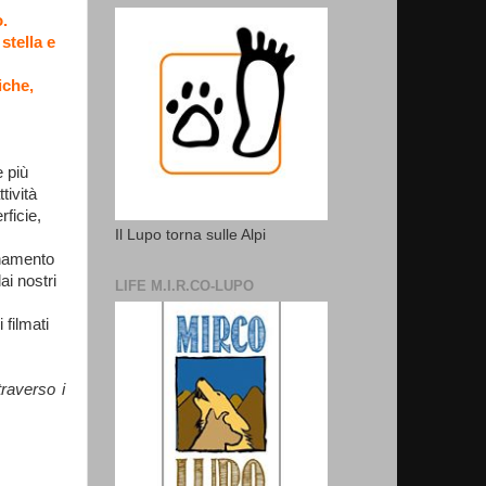
o.
stella e
iche,
e più
tività
ficie,
Il Lupo torna sulle Alpi
onamento
ai nostri
LIFE M.I.R.CO-LUPO
 filmati
traverso i