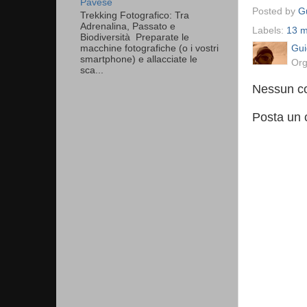
Pavese
Posted by
Gu
Trekking Fotografico: Tra
Adrenalina, Passato e
Labels:
13 m
Biodiversità Preparate le
macchine fotografiche (o i vostri
Gui
smartphone) e allacciate le
Org
sca...
Nessun c
Posta un