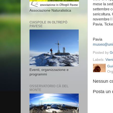
mese la sede
settembre c
Associazione Naturalistica
sericoltura
novembre I 
CIASPOLE IN OLTREPÒ
Pavia. Ticke
PAVESE
Pavia
museo@unip
Posted by
Gu
Labels:
Vieni
Gui
Eventi, organizzazione e
Org
programmi
Nessun c
OSSERVATORIO CÀ DEL
MONTE
Posta un