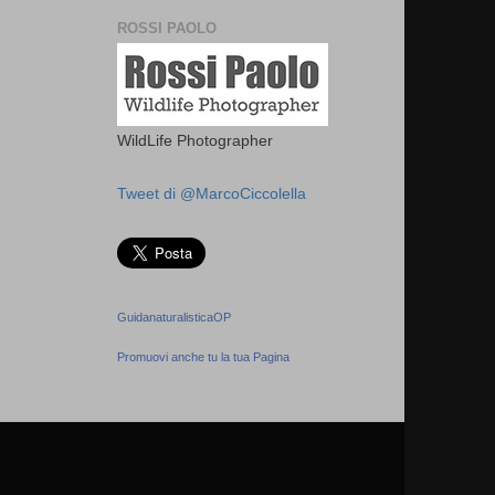
ROSSI PAOLO
WildLife Photographer
Tweet di @MarcoCiccolella
GuidanaturalisticaOP
Promuovi anche tu la tua Pagina