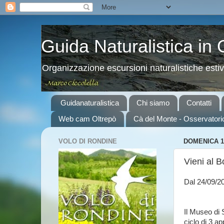
Guida Naturalistica in
Organizzazione escursioni naturalistiche esti
Guidanaturalistica
Chi siamo
Contatti
Web cam Oltrepò
Cà del Monte - Osservatori
VOLO DI RONDINE
DOMENICA 1
Vieni al B
Dal 24/09/2
Il Museo di 
ciclo di 3 a