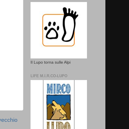
Il Lupo torna sulle Alpi
LIFE M.I.R.CO-LUPO
vecchio