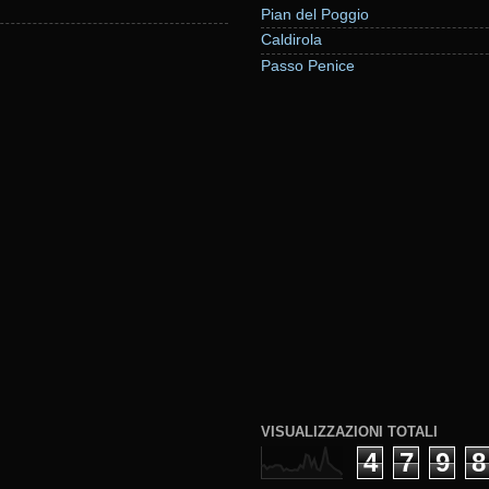
Pian del Poggio
Caldirola
Passo Penice
VISUALIZZAZIONI TOTALI
4
7
9
8