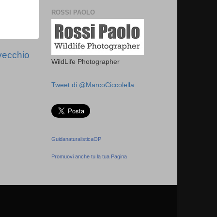
ROSSI PAOLO
vecchio
WildLife Photographer
Tweet di @MarcoCiccolella
GuidanaturalisticaOP
Promuovi anche tu la tua Pagina