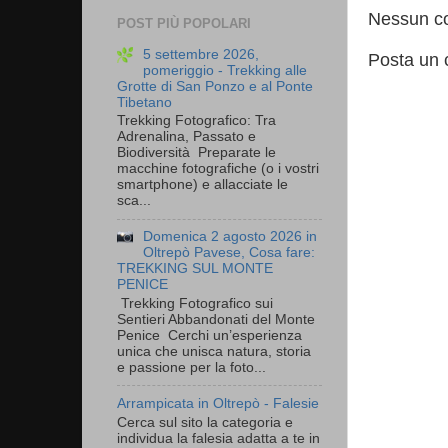
Nessun c
POST PIÙ POPOLARI
5 settembre 2026,
Posta un
pomeriggio - Trekking alle
Grotte di San Ponzo e al Ponte
Tibetano
Trekking Fotografico: Tra
Adrenalina, Passato e
Biodiversità Preparate le
macchine fotografiche (o i vostri
smartphone) e allacciate le
sca...
Domenica 2 agosto 2026 in
Oltrepò Pavese, Cosa fare:
TREKKING SUL MONTE
PENICE
Trekking Fotografico sui
Sentieri Abbandonati del Monte
Penice Cerchi un’esperienza
unica che unisca natura, storia
e passione per la foto...
Arrampicata in Oltrepò - Falesie
Cerca sul sito la categoria e
individua la falesia adatta a te in