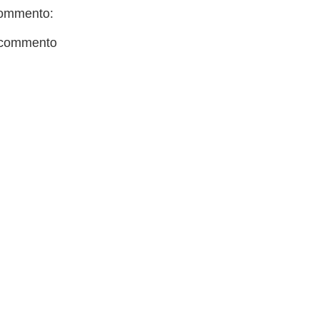
ommento:
 commento