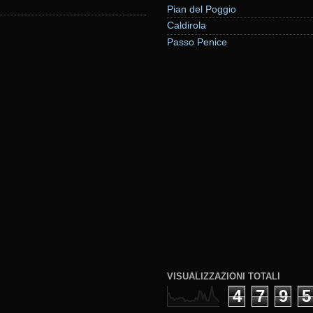
Pian del Poggio
Caldirola
Passo Penice
VISUALIZZAZIONI TOTALI
4
7
9
5