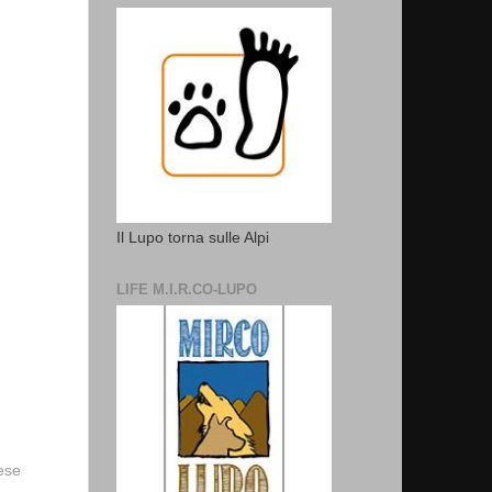
Il Lupo torna sulle Alpi
LIFE M.I.R.CO-LUPO
vese