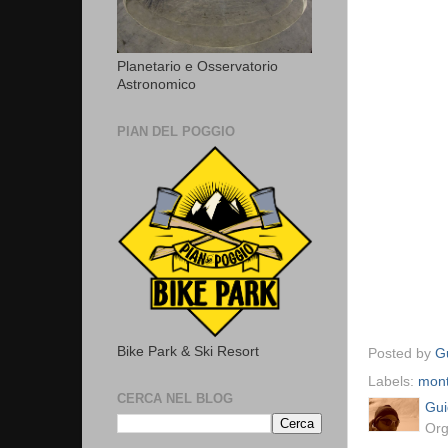
Planetario e Osservatorio
Astronomico
PIAN DEL POGGIO
Bike Park & Ski Resort
Posted by
Gu
Labels:
mont
CERCA NEL BLOG
Gui
Org