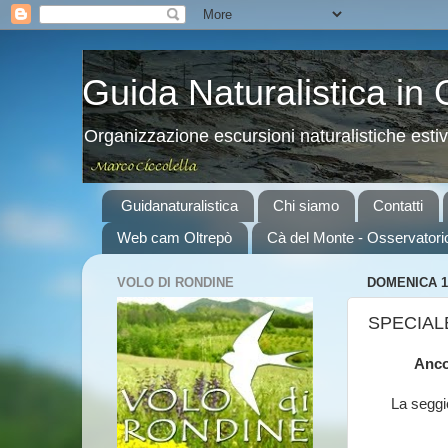
Guida Naturalistica in
Organizzazione escursioni naturalistiche esti
Guidanaturalistica
Chi siamo
Contatti
Web cam Oltrepò
Cà del Monte - Osservatori
VOLO DI RONDINE
DOMENICA 1
SPECIALE:
Anco
La seggio