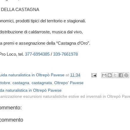
A DELLA CASTAGNA
omici, prodotti tipici del territorio e stagionali.
distribuzione di caldarroste, musica dal vivo,
ria a premi e assegnazione della “Castagna d’Oro”.
Pro Loco, tel.
377-6994385
/
339-7661978
ida naturalistica in Oltrepò Pavese
at
11:34
ttobre
,
castagna
,
castagnata
,
Oltrepo' Pavese
da naturalistica in Oltrepò Pavese
anizzazione escursioni naturalistiche estive ed invernali in Oltrepò Pa
ommento:
 commento