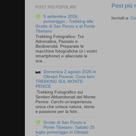
Post più 
POST PIÙ POPOLARI
5 settembre 2026,
Iscriviti a:
Co
pomeriggio - Trekking alle
Grotte di San Ponzo e al Ponte
Tibetano
Trekking Fotografico: Tra
Adrenalina, Passato e
Biodiversità Preparate le
macchine fotografiche (o i vostri
smartphone) e allacciate le
sca...
Domenica 2 agosto 2026 in
Oltrepò Pavese, Cosa fare:
TREKKING SUL MONTE
PENICE
Trekking Fotografico sui
Sentieri Abbandonati del Monte
Penice Cerchi un’esperienza
unica che unisca natura, storia
e passione per la foto...
Grotte di San Ponzo e
Ponte Tibetano, Sabato 25
luglio pomeriggio in Oltrepò