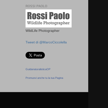
ROSSI PAOLO
WildLife Photographer
Tweet di @MarcoCiccolella
GuidanaturalisticaOP
Promuovi anche tu la tua Pagina