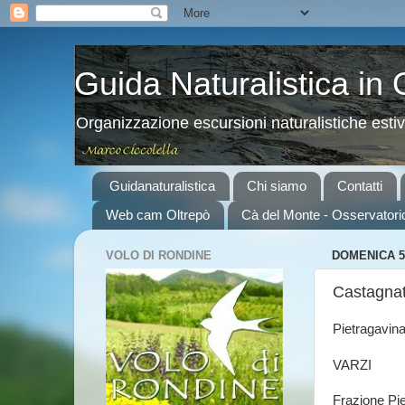
Guida Naturalistica in
Organizzazione escursioni naturalistiche esti
Guidanaturalistica
Chi siamo
Contatti
Web cam Oltrepò
Cà del Monte - Osservatori
VOLO DI RONDINE
DOMENICA 5
Castagnat
Pietragavin
VARZI
Frazione Pie