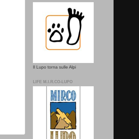
Il Lupo torna sulle Alpi
LIFE M.I.R.CO-LUPO