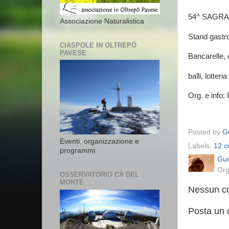
54^ SAGR
Associazione Naturalistica
Stand gastron
CIASPOLE IN OLTREPÒ
PAVESE
Bancarelle, 
balli, lotte
Org. e info: 
Posted by
Gu
Eventi, organizzazione e
Labels:
12 o
programmi
Gui
Org
OSSERVATORIO CÀ DEL
MONTE
Nessun c
Posta un