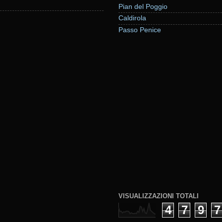
Pian del Poggio
Caldirola
Passo Penice
VISUALIZZAZIONI TOTALI
4
7
9
7