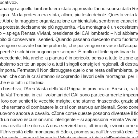
ducativo».
analogo a quello lombardo era stato approvato l’anno scorso dalla R
na. Ma la protesta era stata, allora, piuttosto debole. Questa volta l
e Alpi e la maggiore organizzazione ambientalista sembrano capaci d
a protesta decisamente più agguerrita. «La montagna è un ecosiste
o – spiega Renata Viviani, presidente del CAI lombardo – Noi abbiam
pito di conservare i sentieri. Quando passano duecento moto fuoristr
, vengono scavate buche profonde, che poi vengono invase dall’acqua
 perché i solchi rimangono per sempre. È molto difficile ripristinare la
recedente. Ma anche la pianura è in pericolo, penso a tutte le zone 
biamo scritto un appello a tutti i singoli consiglieri regionali, di destra
 importa. Fermatevi! Non distruggete quello che resta dell’ambiente, pe
giovani che con la crisi stanno riscoprendo i lavori della montagna, per il
e è di tutti i cittadini».
 boschiva, l’Area Vasta della Val Grigna, in provincia di Brescia, tra l
a Val Trompia, in cui i volontari del CAI sono particolarmente impegn
a loro con sentieri le vecchie malghe, che stanno rinascendo, grazie al
i che tentano di combattere la crisi con start-up ambientali. Sono zon
muovono ancora a cavallo. «Zone come queste possono diventare il fi
o di un nuovo escursionismo intelligente – si appassiona Renata Viviani
i una civiltà che ritorna. A cosa servirebbero, altrimenti, lezioni come 
ll’Università della montagna di Edolo, promossa dall’Università degli S