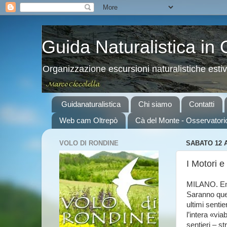
Guida Naturalistica in
Organizzazione escursioni naturalistiche esti
Guidanaturalistica
Chi siamo
Contatti
Web cam Oltrepò
Cà del Monte - Osservatori
VOLO DI RONDINE
SABATO 12 
I Motori e 
MILANO. Endu
Saranno ques
ultimi senti
l’intera «via
sentieri – s