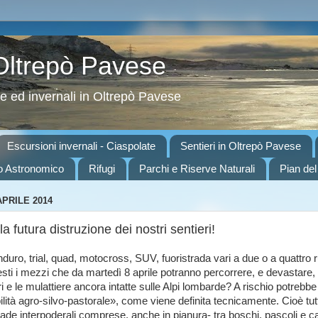
 Oltrepò Pavese
ve ed invernali in Oltrepò Pavese
Escursioni invernali - Ciaspolate
Sentieri in Oltrepò Pavese
o Astronomico
Rifugi
Parchi e Riserve Naturali
Pian del
APRILE 2014
la futura distruzione dei nostri sentieri!
ro, trial, quad, motocross, SUV, fuoristrada vari a due o a quattro ru
ti i mezzi che da martedì 8 aprile potranno percorrere, e devastare, i
eri e le mulattiere ancora intatte sulle Alpi lombarde? A rischio potrebb
bilità agro-silvo-pastorale», come viene definita tecnica­mente. Cioè tutt
trade interpo­derali comprese, anche in pianura- tra bo­schi, pascoli e 