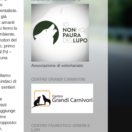
io
ntaliste.
 già
i amanti
i fermi lo
mbiente.
otori del
e, primo
il Pd –
 una
Associazione di volontariato
gliamo
CENTRO GRANDI CARNIVORI
indaci di
sentieri
re
isti
aggiunge
come
l’opposto:
CENTRO FAUNISTICO UOMINI E
e,
LUPI