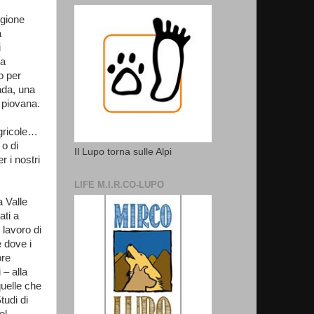
egione
a
i
ma
o per
ada, una
 piovana.
agricole…
 o di
Il Lupo torna sulle Alpi
r i nostri
LIFE M.I.R.CO-LUPO
a Valle
ati a
 lavoro di
e dove i
ore
 – alla
quelle che
tudi di