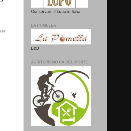
el
Conservare il Lupo in Italia
LA POMELLA
vese
B&B
AGRITURISMO CÀ DEL MONTE