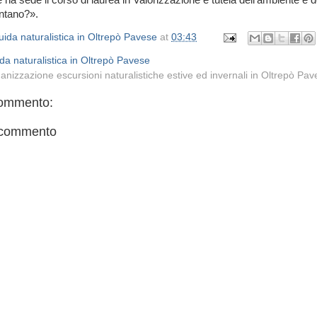
 ha sede il corso di laurea in Valorizzazione e tutela dell’ambiente e d
ontano?».
ida naturalistica in Oltrepò Pavese
at
03:43
da naturalistica in Oltrepò Pavese
anizzazione escursioni naturalistiche estive ed invernali in Oltrepò Pa
ommento:
 commento