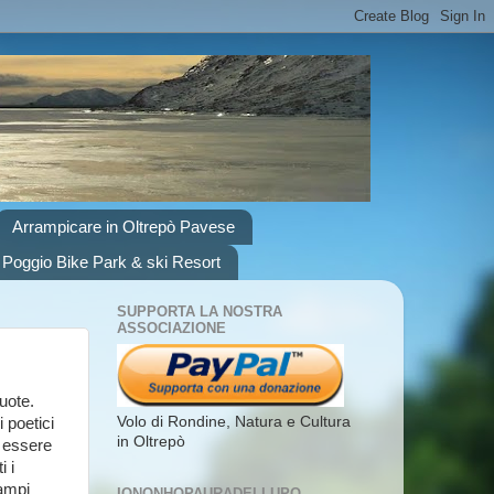
Arrampicare in Oltrepò Pavese
 Poggio Bike Park & ski Resort
SUPPORTA LA NOSTRA
ASSOCIAZIONE
o­te.
Volo di Rondine, Natura e Cultura
 poetici
in Oltrepò
e essere
i i
campi
IONONHOPAURADELLUPO