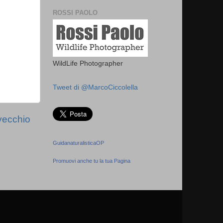
ROSSI PAOLO
WildLife Photographer
Tweet di @MarcoCiccolella
vecchio
GuidanaturalisticaOP
Promuovi anche tu la tua Pagina