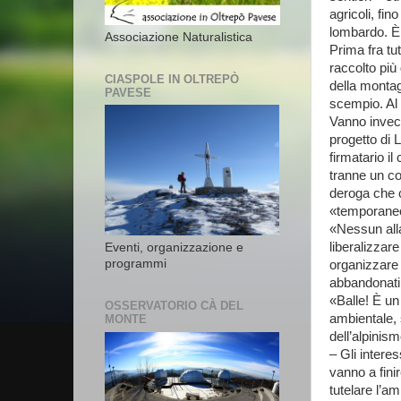
agricoli, fin
lombardo. È 
Associazione Naturalistica
Prima fra tut
raccolto più 
CIASPOLE IN OLTREPÒ
della montag
PAVESE
scempio. Al
Vanno invece
progetto di 
firmatario i
tranne un co
deroga che c
«temporaneo
«Nessun alla
liberalizzar
Eventi, organizzazione e
programmi
organizzare 
abbandonati 
«Balle! È un 
OSSERVATORIO CÀ DEL
ambientale, 
MONTE
dell’alpinis
– Gli intere
vanno a fini
tutelare l’am