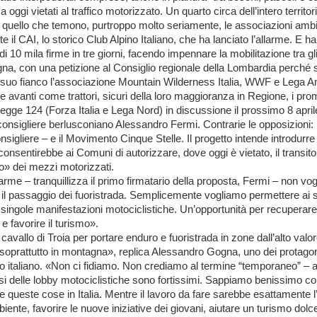
o a oggi vietati al traffico motorizzato. Un quarto circa dell’intero territor
quello che temono, purtroppo molto seriamente, le associazioni ambie
te il CAI, lo storico Club Alpino Italiano, che ha lanciato l’allarme. E ha
di 10 mila firme in tre giorni, facendo impennare la mobilitazione tra gl
na, con una petizione al Consiglio regionale della Lombardia perché s
 suo fianco l’associazione Mountain Wilderness Italia, WWF e Lega A
 avanti come trattori, sicuri della loro maggioranza in Regione, i prom
Legge 124 (Forza Italia e Lega Nord) in discussione il prossimo 8 april
l consigliere berlusconiano Alessandro Fermi. Contrarie le opposizioni: 
nsigliere – e il Movimento Cinque Stelle. Il progetto intende introdurre
onsentirebbe ai Comuni di autorizzare, dove oggi è vietato, il transito
» dei mezzi motorizzati.
rme – tranquillizza il primo firmatario della proposta, Fermi – non vo
e il passaggio dei fuoristrada. Semplicemente vogliamo permettere ai s
singole manifestazioni motociclistiche. Un’opportunità per recuperare 
e favorire il turismo».
cavallo di Troia per portare enduro e fuoristrada in zone dall’alto valo
soprattutto in montagna», replica Alessandro Gogna, uno dei protagon
mo italiano. «Non ci fidiamo. Non crediamo al termine “temporaneo” – 
ssi delle lobby motociclistiche sono fortissimi. Sappiamo benissimo 
re queste cose in Italia. Mentre il lavoro da fare sarebbe esattamente 
biente, favorire le nuove iniziative dei giovani, aiutare un turismo dolc