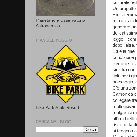
culturale, e
Un progetto 
Emilia-Romag
Planetario e Osservatorio
minaccia all
Astronomico
generare un
delicatissim
legge il com
PIAN DEL POGGIO
dopo l’altra
Ed è la fine,
condizione p
Per questo ab
sinistra non
figli, per i 
paesaggio, ch
C’è una zona
Camonica e l
collegare tr
molti giovan
Bike Park & Ski Resort
malgari si 
all’occhiell
CERCA NEL BLOG
riscoperta d
si tengono a