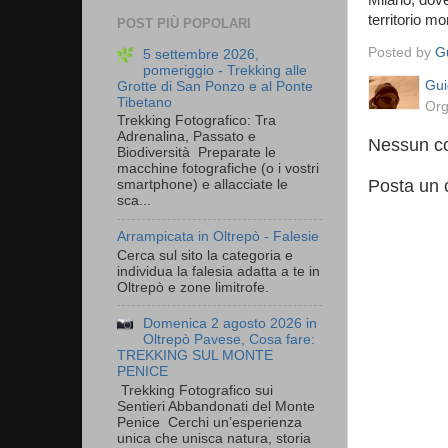
Milano, dove
territorio m
POST PIÙ POPOLARI
Posted by
Gu
5 settembre 2026,
pomeriggio - Trekking alle
Gui
Grotte di San Ponzo e al Ponte
Tibetano
Org
Trekking Fotografico: Tra
Adrenalina, Passato e
Nessun c
Biodiversità Preparate le
macchine fotografiche (o i vostri
Posta un
smartphone) e allacciate le
sca...
Arrampicata in Oltrepò - Falesie
Cerca sul sito la categoria e
individua la falesia adatta a te in
Oltrepò e zone limitrofe.
Domenica 2 agosto 2026 in
Oltrepò Pavese, Cosa fare:
TREKKING SUL MONTE
PENICE
Trekking Fotografico sui
Sentieri Abbandonati del Monte
Penice Cerchi un’esperienza
unica che unisca natura, storia