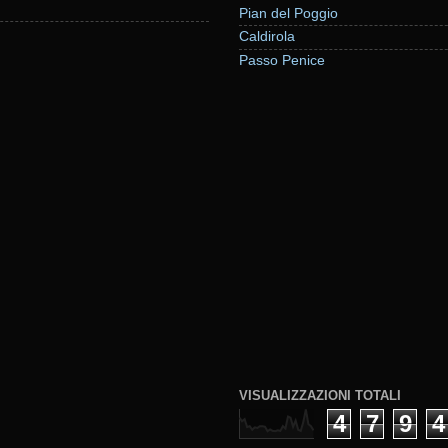
Pian del Poggio
Caldirola
Passo Penice
VISUALIZZAZIONI TOTALI
4
7
9
4