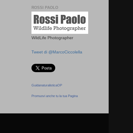
ROSSI PAOLO
WildLife Photographer
Tweet di @MarcoCiccolella
GuidanaturalisticaOP
Promuovi anche tu la tua Pagina