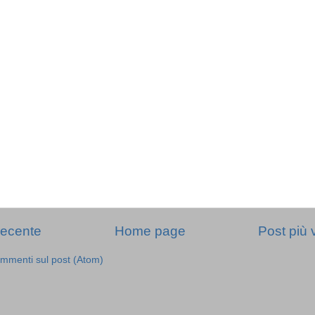
recente
Home page
Post più 
mmenti sul post (Atom)