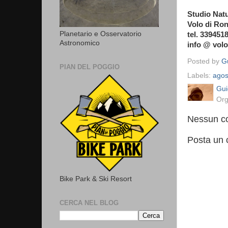
Studio Natu
Volo di Ro
Planetario e Osservatorio
tel. 339451
Astronomico
info @ vol
Posted by
Gu
PIAN DEL POGGIO
Labels:
agos
Gui
Org
Nessun c
Posta un
Bike Park & Ski Resort
CERCA NEL BLOG