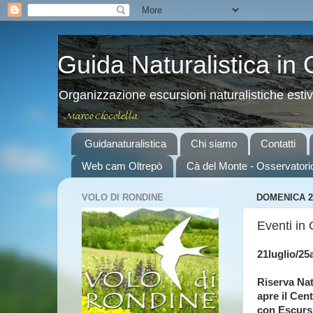
Guida Naturalistica in
Organizzazione escursioni naturalistiche esti
Guidanaturalistica
Chi siamo
Contatti
Web cam Oltrepò
Cà del Monte - Osservatori
VOLO DI RONDINE
DOMENICA 2
Eventi in
21luglio/2
Riserva Na
apre il Cent
con Escursi