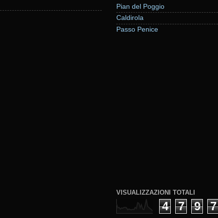
Pian del Poggio
Caldirola
Passo Penice
VISUALIZZAZIONI TOTALI
4
7
9
7