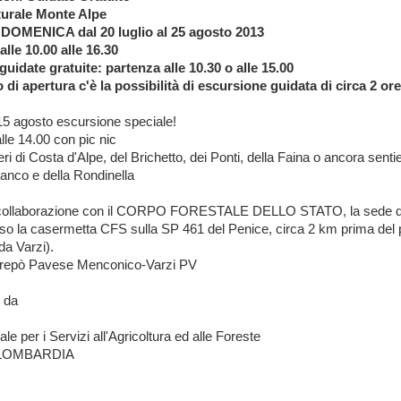
turale Monte Alpe
OMENICA dal 20 luglio al 25 agosto 2013
lle 10.00 alle 16.30
guidate gratuite: partenza alle 10.30 o alle 15.00
di apertura c'è la possibilità di escursione guidata di circa 2 ore
15 agosto escursione speciale!
alle 14.00 con pic nic
eri di Costa d'Alpe, del Brichetto, dei Ponti, della Faina o ancora senti
ianco e della Rondinella
 collaborazione con il CORPO FORESTALE DELLO STATO, la sede d
sso la casermetta CFS sulla SP 461 del Penice, circa 2 km prima del
a Varzi).
trepò Pavese Menconico-Varzi PV
 da
le per i Servizi all'Agricoltura ed alle Foreste
LOMBARDIA