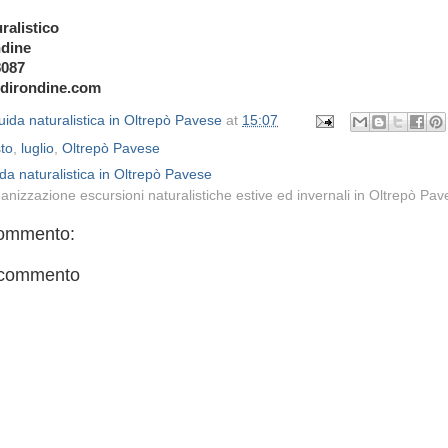
ralistico
ndine
8087
odirondine.com
ida naturalistica in Oltrepò Pavese
at
15:07
to
,
luglio
,
Oltrepò Pavese
da naturalistica in Oltrepò Pavese
anizzazione escursioni naturalistiche estive ed invernali in Oltrepò Pa
ommento:
 commento