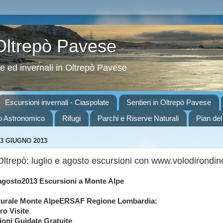
 Oltrepò Pavese
ve ed invernali in Oltrepò Pavese
Escursioni invernali - Ciaspolate
Sentieri in Oltrepò Pavese
o Astronomico
Rifugi
Parchi e Riserve Naturali
Pian del
3 GIUGNO 2013
 Oltrepò: luglio e agosto escursioni con www.volodirondi
5agosto2013 Escursioni a Monte Alpe
turale Monte AlpeERSAF Regione Lombardia:
ro Visite
oni Guidate Gratuite