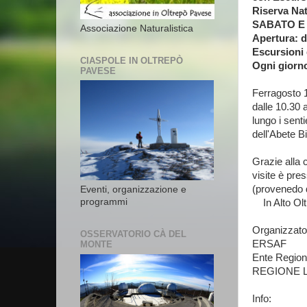
Riserva Na
SABATO E D
Associazione Naturalistica
Apertura: da
Escursioni 
CIASPOLE IN OLTREPÒ
Ogni giorno 
PAVESE
Ferragosto 
dalle 10.30 
lungo i senti
dell'Abete B
Grazie alla
visite è pre
(provenedo d
Eventi, organizzazione e
programmi
In Alto Ol
Organizzato
OSSERVATORIO CÀ DEL
ERSAF
MONTE
Ente Regiona
REGIONE 
Info: