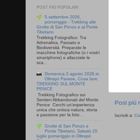
POST PIÙ POPOLARI
5 settembre 2026,
pomeriggio - Trekking alle
Grotte di San Ponzo e al Ponte
Tibetano
Trekking Fotografico: Tra
Adrenalina, Passato e
Biodiversità Preparate le
macchine fotografiche (o i vostri
smartphone) e allacciate le
sca...
Domenica 2 agosto 2026 in
Oltrepò Pavese, Cosa fare:
TREKKING SUL MONTE
PENICE
Trekking Fotografico sui
Sentieri Abbandonati del Monte
Post più 
Penice Cerchi un’esperienza
unica che unisca natura, storia
e passione per la foto...
Iscriviti a:
Co
Grotte di San Ponzo e
Ponte Tibetano, Sabato 25
luglio pomeriggio in Oltrepò