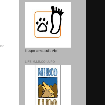
vese
Il Lupo torna sulle Alpi
LIFE M.I.R.CO-LUPO