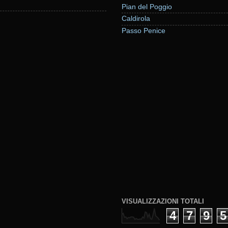
Pian del Poggio
Caldirola
Passo Penice
VISUALIZZAZIONI TOTALI
4
7
9
5