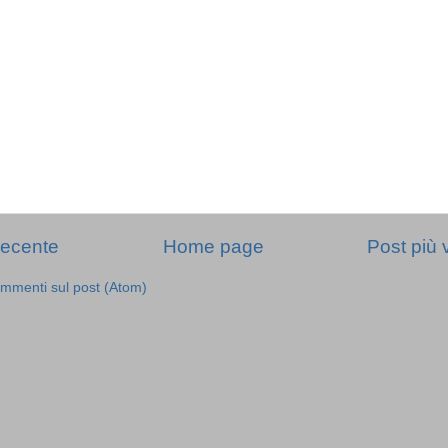
recente
Home page
Post più 
mmenti sul post (Atom)