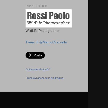
ROSSI PAOLO
WildLife Photographer
Tweet di @MarcoCiccolella
GuidanaturalisticaOP
Promuovi anche tu la tua Pagina