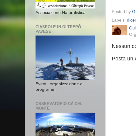
Posted by
Gu
Associazione Naturalistica
Labels:
dice
CIASPOLE IN OLTREPÒ
Gui
PAVESE
Org
Nessun c
Posta un
Eventi, organizzazione e
programmi
OSSERVATORIO CÀ DEL
MONTE