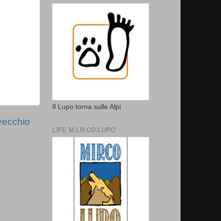
Il Lupo torna sulle Alpi
vecchio
LIFE M.I.R.CO-LUPO