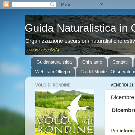
Guida Naturalistica in
Organizzazione escursioni naturalistiche esti
Guidanaturalistica
Chi siamo
Contatti
Web cam Oltrepò
Cà del Monte - Osservatori
VOLO DI RONDINE
VENERDÌ 21
Dicembre 
Dicembre 
P
er informa