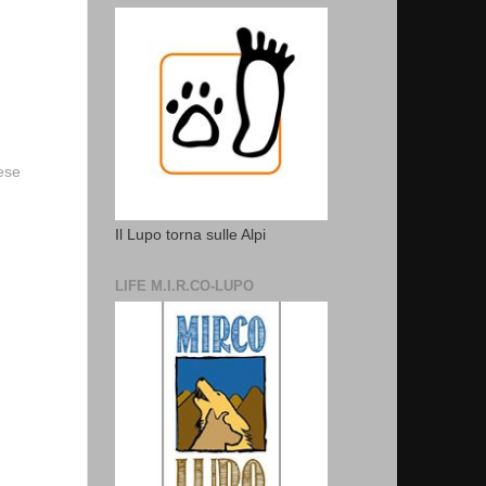
vese
Il Lupo torna sulle Alpi
LIFE M.I.R.CO-LUPO