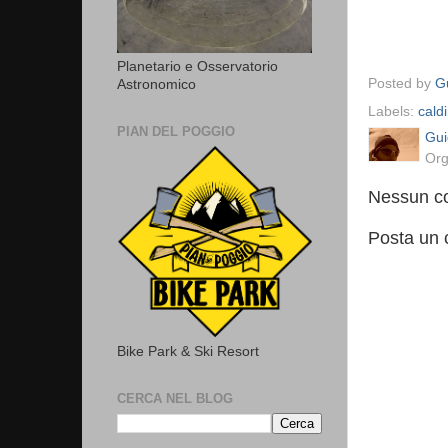
Planetario e Osservatorio
Posted by
Gu
Astronomico
Labels:
caldi
PIAN DEL POGGIO
Gui
Org
Nessun c
Posta un
Bike Park & Ski Resort
CERCA NEL BLOG