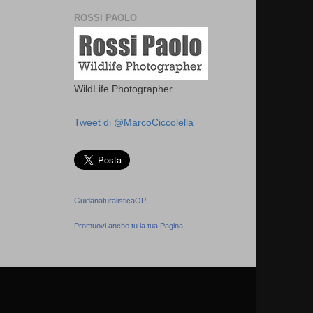
ROSSI PAOLO
WildLife Photographer
Tweet di @MarcoCiccolella
GuidanaturalisticaOP
Promuovi anche tu la tua Pagina