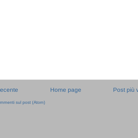
recente
Home page
Post più 
mmenti sul post (Atom)