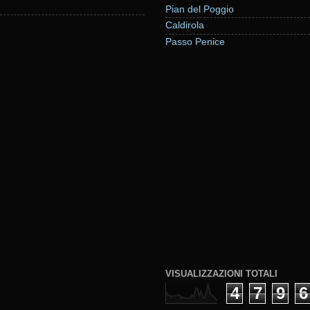
Pian del Poggio
Caldirola
Passo Penice
VISUALIZZAZIONI TOTALI
4
7
9
6