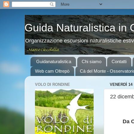
Guida Naturalistica in
Organizzazione escursioni naturalistiche esti
Guidanaturalistica
Chi siamo
Contatti
Web cam Oltrepò
Cà del Monte - Osservatori
VOLO DI RONDINE
VENERDÌ 14
22 dicembr
Da C