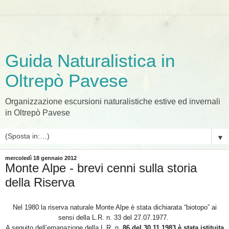
Guida Naturalistica in
Oltrepò Pavese
Organizzazione escursioni naturalistiche estive ed invernali
in Oltrepò Pavese
▼
mercoledì 18 gennaio 2012
Monte Alpe - brevi cenni sulla storia
della Riserva
Nel 1980 la riserva naturale Monte Alpe è stata dichiarata “biotopo” ai
sensi della L.R. n. 33 del 27.07.1977.
A seguito dell’emanazione della L.R. n.
86 del 30.11.
1983
è stata istituita