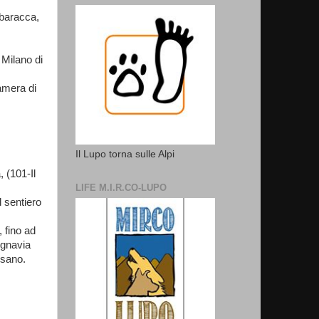
 baracca,
 Milano di
amera di
Il Lupo torna sulle Alpi
 (101-Il
LIFE M.I.R.CO-LUPO
l sentiero
, fino ad
egnavia
ssano.