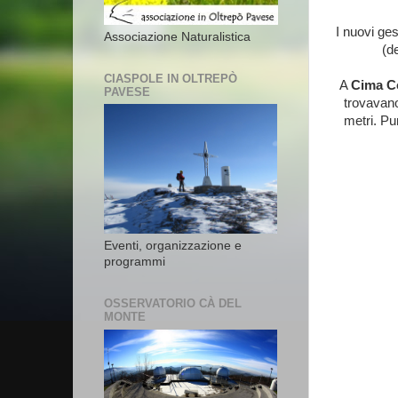
I nuovi ge
Associazione Naturalistica
(d
CIASPOLE IN OLTREPÒ
A
Cima Co
PAVESE
trovavano
metri. Pu
Eventi, organizzazione e
programmi
OSSERVATORIO CÀ DEL
MONTE