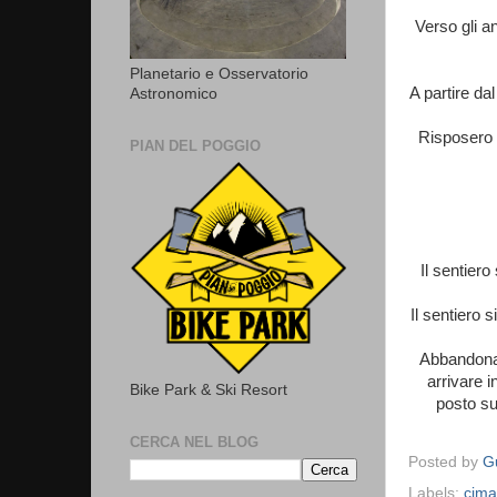
Verso gli a
Planetario e Osservatorio
A partire da
Astronomico
Risposero 
PIAN DEL POGGIO
Il sentiero
Il sentiero s
Abbandonato
arrivare i
Bike Park & Ski Resort
posto su
CERCA NEL BLOG
Posted by
Gu
Labels:
cima