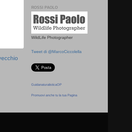
ROSSI PAOLO
WildLife Photographer
Tweet di @MarcoCiccolella
vecchio
GuidanaturalisticaOP
Promuovi anche tu la tua Pagina