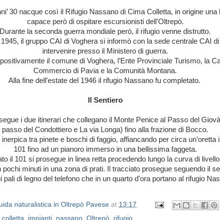
nni’ 30 nacque così il Rifugio Nassano di Cima Colletta, in origine una
capace però di ospitare escursionisti dell'Oltrepò.
Durante la seconda guerra mondiale però, il rifugio venne distrutto.
l 1945, il gruppo CAI di Voghera si informò con la sede centrale CAI di
intervenire presso il Ministero di guerra.
positivamente il comune di Voghera, l’Ente Provinciale Turismo, la C
Commercio di Pavia e la Comunità Montana.
Alla fine dell’estate del 1946 il rifugio Nassano fu completato.
Il Sentiero
 segue i due itinerari che collegano il Monte Penice al Passo del Giovà,
passo del Condottiero e La via Longa) fino alla frazione di Bocco.
i inerpica tra pinete e boschi di faggio, affiancando per circa un’oretta i
101 fino ad un pianoro immerso in una bellissima faggeta.
 il 101 si prosegue in linea retta procedendo lungo la curva di livello
n pochi minuti in una zona di prati. Il tracciato prosegue seguendo il s
i pali di legno del telefono che in un quarto d'ora portano al rifugio Na
ida naturalistica in Oltrepò Pavese
at
13:17
 colletta
,
impianti
,
nassano
,
Oltrepò
,
rifugio