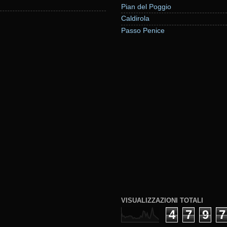
Pian del Poggio
Caldirola
Passo Penice
VISUALIZZAZIONI TOTALI
4
7
9
7