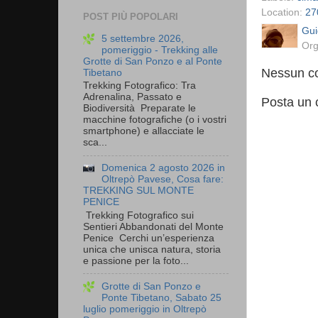
Location:
27
POST PIÙ POPOLARI
Gui
5 settembre 2026,
Org
pomeriggio - Trekking alle
Grotte di San Ponzo e al Ponte
Nessun c
Tibetano
Trekking Fotografico: Tra
Adrenalina, Passato e
Posta un
Biodiversità Preparate le
macchine fotografiche (o i vostri
smartphone) e allacciate le
sca...
Domenica 2 agosto 2026 in
Oltrepò Pavese, Cosa fare:
TREKKING SUL MONTE
PENICE
Trekking Fotografico sui
Sentieri Abbandonati del Monte
Penice Cerchi un’esperienza
unica che unisca natura, storia
e passione per la foto...
Grotte di San Ponzo e
Ponte Tibetano, Sabato 25
luglio pomeriggio in Oltrepò