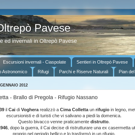
 Oltrepò Pavese
ve ed invernali in Oltrepò Pavese
Escursioni invernali - Ciaspolate
Sentieri in Oltrepò Pavese
o Astronomico
Rifugi
Parchi e Riserve Naturali
Pian del
 GENNAIO 2012
tta - Brallo di Pregola - Rifugio Nassano
39
il
Cai
di
Voghera
realizzò a
Cima Colletta
un
rifugio
in legno, met
escursionisti e di turisti che vi salivano a piedi la domenica.
Questo bivacco venne praticamente
distrutto
.
1946
, dopo la guerra, il Cai decise di ristrutturare una ex casermetta ut
proprio nel periodo bellico e lo trasformò in un rifugio.