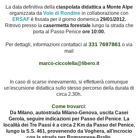
La data definitiva della
ciaspolata didattica a Monte Alpe
organizzata da
Volo di Rondine
in collaborazione con
ERSAF
è fissata per il giorno domenica
29/01/2012.
Ritrovo presso la
casermetta forestale
lungo la strada che
porta al Passo Penice
ore 10:00.
331 7697861
Per dettagli, informazioni contattaci al
o via
mail
marco-ciccolella@libero.it
In caso di scarso innevamento, si effettuerà comunque
un'escursione didattica sullo stesso percorso della durata di
circa 2.30h.
Come trovarci:
Da Milano, autostrada Milano-Genova, uscita Casei
Gerola, seguire indicazioni per Passo del Penice. La
località dei Tre Passi è a circa 2 Km da Passo del Penice,
lungo la S.S. 461, provenendo da Voghera, all’incrocio
con la strada per Romagnese-Brallo.