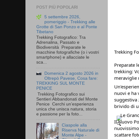
POST PIÙ POPOLARI
5 settembre 2026,
pomeriggio - Trekking alle
Grotte di San Ponzo e al Ponte
Tibetano
Trekking Fotografico: Tra
Adrenalina, Passato e
Biodiversità Preparate le
Trekking Fo
macchine fotografiche (o i vostri
smartphone) e allacciate le
sca...
Preparate l
trekking: V
Domenica 2 agosto 2026 in
meraviglie 
Oltrepò Pavese, Cosa fare:
TREKKING SUL MONTE
Un'esperien
PENICE
nuovi e ha 
Trekking Fotografico sui
suggestiva 
Sentieri Abbandonati del Monte
Penice Cerchi un’esperienza
brivido di 
unica che unisca natura, storia
e passione per la foto...
Le Grand
Il Nuovo Pon
Ciaspole alla
nuovissimo 
Riserva Naturale di
scattare fo
Monte Alpe -