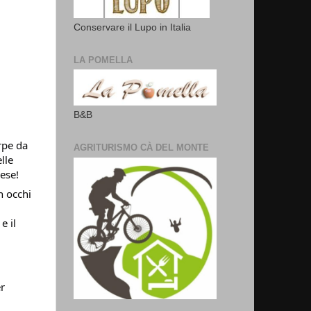
Conservare il Lupo in Italia
LA POMELLA
B&B
rpe da
AGRITURISMO CÀ DEL MONTE
lle
ese!
n occhi
e il
er