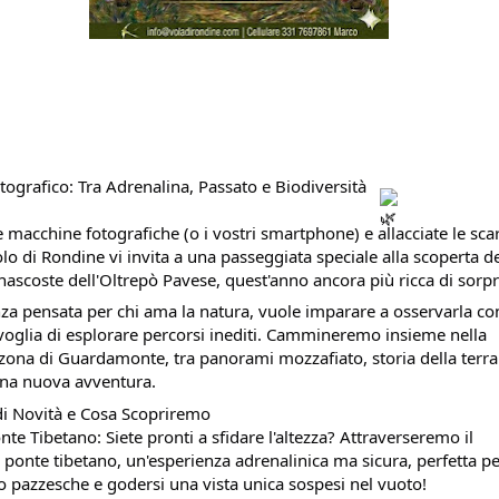
tografico: Tra Adrenalina, Passato e Biodiversità
e macchine fotografiche (o i vostri smartphone) e allacciate le sca
olo di Rondine vi invita a una passeggiata speciale alla scoperta de
nascoste dell'Oltrepò Pavese, quest'anno ancora più ricca di sorpr
za pensata per chi ama la natura, vuole imparare a osservarla co
voglia di esplorare percorsi inediti. Cammineremo insieme nella
zona di Guardamonte, tra panorami mozzafiato, storia della terra 
una nuova avventura.
i Novità e Cosa Scopriremo
te Tibetano: Siete pronti a sfidare l'altezza? Attraverseremo il
ponte tibetano, un'esperienza adrenalinica ma sicura, perfetta p
to pazzesche e godersi una vista unica sospesi nel vuoto!