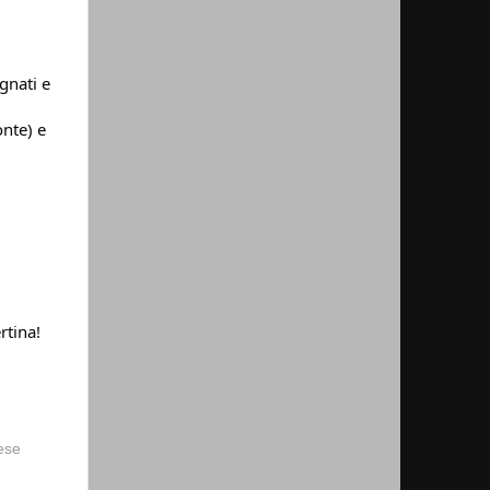
gnati e
onte) e
rtina!
vese