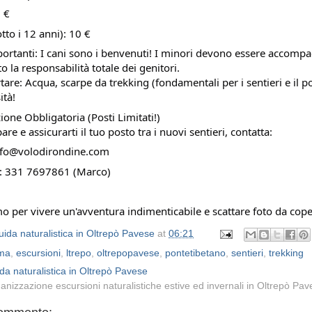
2 €
tto i 12 anni): 10 €
rtanti: I cani sono i benvenuti! I minori devono essere accompa
o la responsabilità totale dei genitori.
are: Acqua, scarpe da trekking (fondamentali per i sentieri e il p
ità!
one Obbligatoria (Posti Limitati!)
are e assicurarti il tuo posto tra i nuovi sentieri, contatta:
nfo@volodirondine.com
: 331 7697861 (Marco)
mo per vivere un'avventura indimenticabile e scattare foto da cope
ida naturalistica in Oltrepò Pavese
at
06:21
ma
,
escursioni
,
ltrepo
,
oltrepopavese
,
pontetibetano
,
sentieri
,
trekking
da naturalistica in Oltrepò Pavese
anizzazione escursioni naturalistiche estive ed invernali in Oltrepò Pa