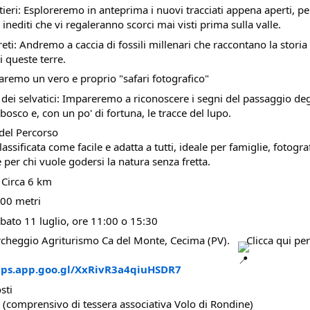
tieri: Esploreremo in anteprima i nuovi tracciati appena aperti, pe
i inediti che vi regaleranno scorci mai visti prima sulla valle.
eti: Andremo a caccia di fossili millenari che raccontano la storia
i queste terre.
 Faremo un vero e proprio "safari fotografico"
e dei selvatici: Impareremo a riconoscere i segni del passaggio deg
bosco e, con un po' di fortuna, le tracce del lupo.
del Percorso
 classificata come facile e adatta a tutti, ideale per famiglie, fotogra
 per chi vuole godersi la natura senza fretta.
 Circa 6 km
200 metri
ato 11 luglio, ore 11:00 o 15:30
rcheggio Agriturismo Ca del Monte, Cecima (PV).
Clicca qui per
aps.app.goo.gl/XxRivR3a4qiuHSDR7
sti
€ (comprensivo di tessera associativa Volo di Rondine)