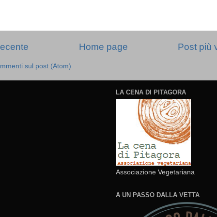
recente
Home page
Post più 
mmenti sul post (Atom)
LA CENA DI PITAGORA
Associazione Vegetariana
A UN PASSO DALLA VETTA