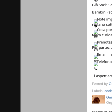
Già Soci: 1
Bambini (so
Note impo
restano sott
Cosa port
tanta curios
Prenotazi
Per partecip
Email: i
Telefono
Ti aspettia
Posted by
Gu
Labels:
ceci
Gui
Org