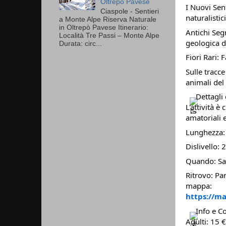
Oltrepò Pavese
I Nuovi Sen
Ciaspole - Sentieri
naturalistic
a Monte Alpe Riserva Naturale
in Oltrepò Pavese Itinerario:
Antichi Segr
Località Tre Passi – Monte Alpe
geologica d
Durata: circ...
Fiori Rari:
Sulle tracc
animali del 
Dettagli 
L'attività è
amatoriali e
Lunghezza:
Dislivello: 
Quando: Sab
Ritrovo: Pa
mappa:
https://m
Info e Co
Adulti: 15 