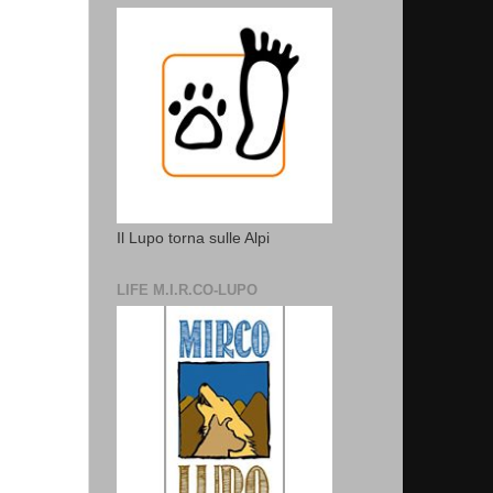
Il Lupo torna sulle Alpi
LIFE M.I.R.CO-LUPO