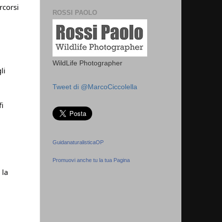
rcorsi
ROSSI PAOLO
WildLife Photographer
li
Tweet di @MarcoCiccolella
fi
GuidanaturalisticaOP
Promuovi anche tu la tua Pagina
 la