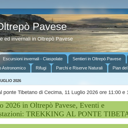
 Oltrepò Pavese
ve ed invernali in Oltrepò Pavese
Escursioni invernali - Ciaspolate
Sentieri in Oltrepò Pavese
o Astronomico
Rifugi
Parchi e Riserve Naturali
Pian del
LUGLIO 2026
al ponte Tibetano di Cecima, 11 Luglio 2026 ore 11:00 e 
io 2026 in Oltrepò Pavese, Eventi e
estazioni: TREKKING AL PONTE TIBE