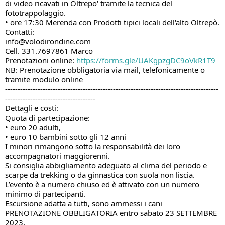
di video ricavati in Oltrepo' tramite la tecnica del
fototrappolaggio.
• ore 17:30 Merenda con Prodotti tipici locali dell'alto Oltrepò.
Contatti:
info@volodirondine.com
Cell. 331.7697861 Marco
Prenotazioni online:
https://forms.gle/UAKgpzgDC9oVkR1T9
NB: Prenotazione obbligatoria via mail, telefonicamente o
tramite modulo online
-------------------------------------------------------------------------------------
------------------------------------
Dettagli e costi:
Quota di partecipazione:
• euro 20 adulti,
• euro 10 bambini sotto gli 12 anni
I minori rimangono sotto la responsabilità dei loro
accompagnatori maggiorenni.
Si consiglia abbigliamento adeguato al clima del periodo e
scarpe da trekking o da ginnastica con suola non liscia.
L’evento è a numero chiuso ed è attivato con un numero
minimo di partecipanti.
Escursione adatta a tutti, sono ammessi i cani
PRENOTAZIONE OBBLIGATORIA entro sabato 23 SETTEMBRE
2023.