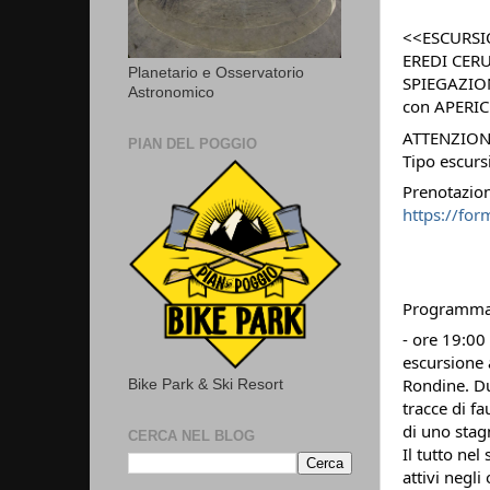
<<ESCURSI
EREDI CER
Planetario e Osservatorio
SPIEGAZIO
Astronomico
con APERICE
ATTENZIONE:
PIAN DEL POGGIO
Tipo escurs
Prenotazion
https://fo
Programm
- ore 19:00 
escursione 
Rondine. Dur
Bike Park & Ski Resort
tracce di f
di uno stag
CERCA NEL BLOG
Il tutto nel
attivi negli