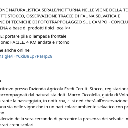
ONE NATURALISTICA SERALE/NOTTURNA NELLE VIGNE DELLA TE
UTTI STOCCO, OSSERVAZIONE TRACCE DI FAUNA SELVATICA E
NE DI TECNICHE DI FOTOTRAPPOLAGGIO SUL CAMPO - CONCL
NA a base di prodotti tipici locali>>
 portare pila o lampada frontale
ione: FACILE, 4 KM andata e ritorno
e anche online:
rms.gle/iFYCkiB8Ep7PaHp28
a
ritrovo presso l'azienda Agricola Eredi Cerutti Stocco, registazione
accompagnati dal naturalista dott. Marco Ciccolella, guida di Volo
ante la passeggiata, in notturna, ci si dedicherà all'osservazione 
auna sia nelle vigne che in un particolare ambiente selvatico con 
no.
 silenzio della sera cercando di percepire la presenza dei selvatici
 orari crepuscolari.