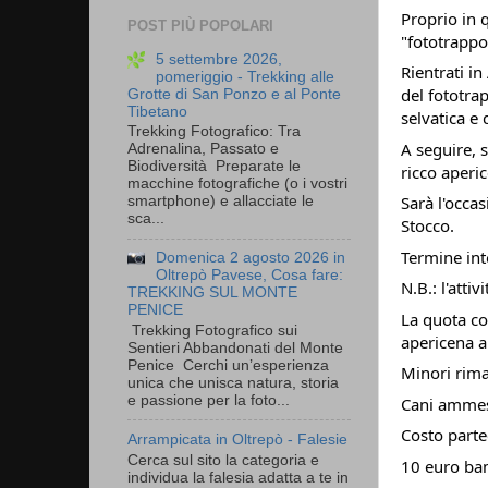
Proprio in 
POST PIÙ POPOLARI
"fototrappo
5 settembre 2026,
Rientrati in
pomeriggio - Trekking alle
del fototrap
Grotte di San Ponzo e al Ponte
Tibetano
selvatica e 
Trekking Fotografico: Tra
A seguire, 
Adrenalina, Passato e
Biodiversità Preparate le
ricco aperi
macchine fotografiche (o i vostri
Sarà l'occas
smartphone) e allacciate le
sca...
Stocco.
Termine int
Domenica 2 agosto 2026 in
Oltrepò Pavese, Cosa fare:
N.B.: l'att
TREKKING SUL MONTE
PENICE
La quota co
Trekking Fotografico sui
apericena a
Sentieri Abbandonati del Monte
Penice Cerchi un’esperienza
Minori rima
unica che unisca natura, storia
e passione per la foto...
Cani ammes
Costo parte
Arrampicata in Oltrepò - Falesie
Cerca sul sito la categoria e
10 euro bam
individua la falesia adatta a te in