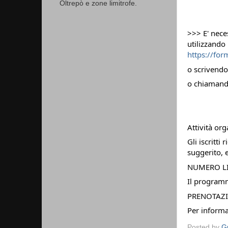
Oltrepò e zone limitrofe.
>>> E' nec
utilizzando
https://fo
o scrivend
o chiamand
Attività or
Gli iscritti
suggerito, e
NUMERO LI
Il programm
PRENOTAZ
Per inform
Posted by
Gu