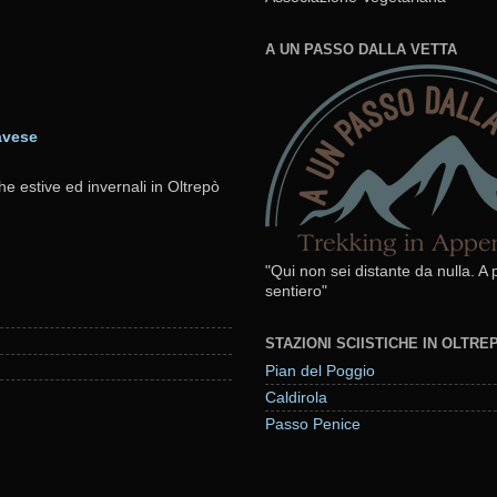
A UN PASSO DALLA VETTA
avese
he estive ed invernali in Oltrepò
"Qui non sei distante da nulla. A
sentiero"
STAZIONI SCIISTICHE IN OLTR
Pian del Poggio
Caldirola
Passo Penice