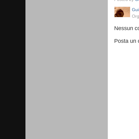
Gui
Org
Nessun c
Posta un