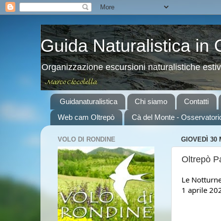
Guida Naturalistica in
Organizzazione escursioni naturalistiche esti
Guidanaturalistica
Chi siamo
Contatti
Web cam Oltrepò
Cà del Monte - Osservatori
VOLO DI RONDINE
GIOVEDÌ 30
Oltrepò P
Le Notturne
1 aprile 20