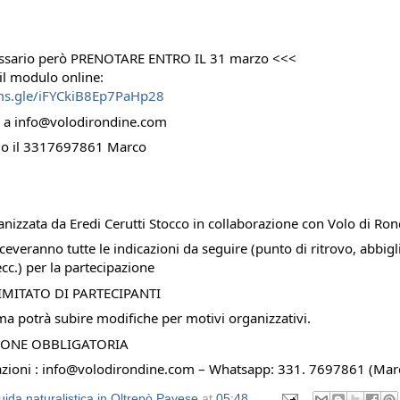
essario però PRENOTARE ENTRO IL 31 marzo <<<
 il modulo online:
rms.gle/iFYCkiB8Ep7PaHp28
o a info@volodirondine.com
o il 3317697861 Marco
ganizzata da Eredi Cerutti Stocco in collaborazione con Volo di Ron
 riceveranno tutte le indicazioni da seguire (punto di ritrovo, abbi
cc.) per la partecipazione
MITATO DI PARTECIPANTI
a potrà subire modifiche per motivi organizzativi.
IONE OBBLIGATORIA
azioni : info@volodirondine.com – Whatsapp: 331. 7697861 (Mar
ida naturalistica in Oltrepò Pavese
at
05:48