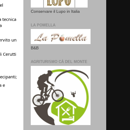
el
Conservare il Lupo in Italia
a tecnica
a
LA POMELLA
ervito un
B&B
i Cerutti
AGRITURISMO CÀ DEL MONTE
ecipanti;
a e