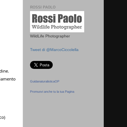
ROSSI PAOLO
WildLife Photographer
Tweet di @MarcoCiccolella
dine.
gliamento
GuidanaturalisticaOP
Promuovi anche tu la tua Pagina
co)