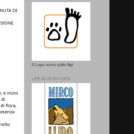
NUTA DI
USIONE
Il Lupo torna sulle Alpi
LIFE M.I.R.CO-LUPO
, e inizio
 di
di flora,
presenza
 molto