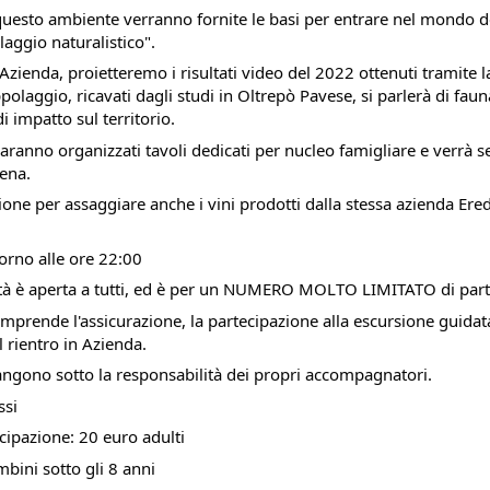
questo ambiente verranno fornite le basi per entrare nel mondo d
laggio naturalistico".
 Azienda, proietteremo i risultati video del 2022 ottenuti tramite l
polaggio, ricavati dagli studi in Oltrepò Pavese, si parlerà di faun
di impatto sul territorio.
saranno organizzati tavoli dedicati per nucleo famigliare e verrà s
cena.
ione per assaggiare anche i vini prodotti dalla stessa azienda Ered
orno alle ore 22:00
ività è aperta a tutti, ed è per un NUMERO MOLTO LIMITATO di part
mprende l'assicurazione, la partecipazione alla escursione guidat
l rientro in Azienda.
ngono sotto la responsabilità dei propri accompagnatori.
si
cipazione: 20 euro adulti
bini sotto gli 8 anni