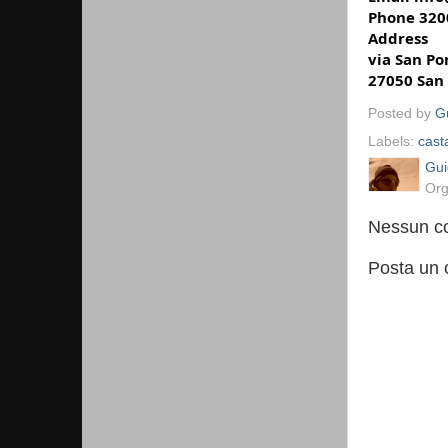
Phone 320
Address
via San Po
27050 San 
Posted by
Gu
Labels:
cast
Gui
Org
Nessun c
Posta un