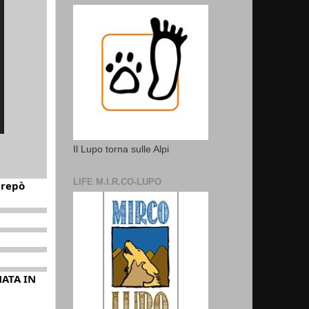
Il Lupo torna sulle Alpi
LIFE M.I.R.CO-LUPO
trepò
NATA IN