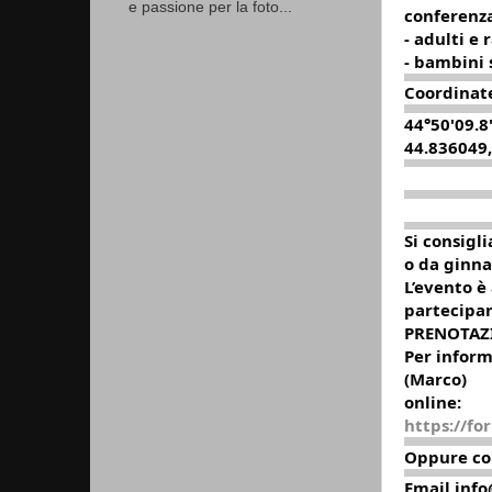
e passione per la foto...
conferenz
- adulti e 
- bambini 
Coordinate
44°50'09.8
44.836049,
Si consigl
o da ginna
L’evento è
partecipan
PRENOTAZI
Per inform
(Marco)
online:
https://f
Oppure co
Email info