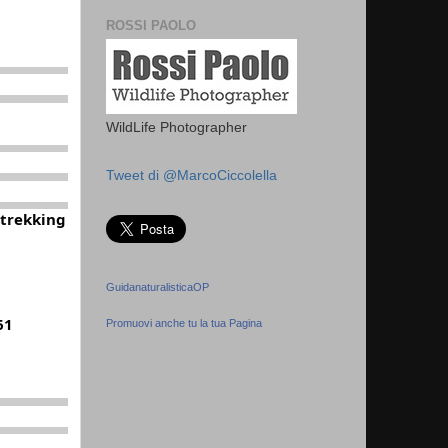
ROSSI PAOLO
WildLife Photographer
Tweet di @MarcoCiccolella
 trekking
GuidanaturalisticaOP
61
Promuovi anche tu la tua Pagina