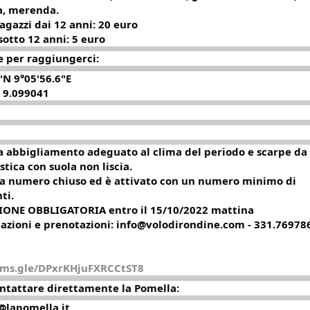
a, merenda.
ragazzi dai 12 anni: 20 euro
sotto 12 anni: 5 euro
 per raggiungerci:
"N 9°05'56.6"E
 9.099041
ia abbigliamento adeguato al clima del periodo e scarpe da
stica con suola non liscia.
 a numero chiuso ed è attivato con un numero minimo di
ti.
ONE OBBLIGATORIA entro il 15/10/2022 mattina
azioni e prenotazioni: info@volodirondine.com - 331.76978
orms.gle/DPxrKHjuFXRCCtST8
ntattare direttamente la Pomella:
@lapomella.it