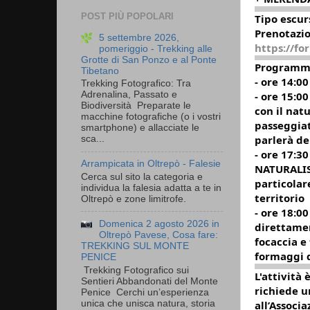
POST PIÙ POPOLARI
Tipo escur
Prenotazio
5 settembre 2026,
https://f
pomeriggio - Trekking alle
Grotte di San Ponzo e al Ponte
Programm
Tibetano
- ore 14:0
Trekking Fotografico: Tra
- ore 15:0
Adrenalina, Passato e
Biodiversità Preparate le
con il nat
macchine fotografiche (o i vostri
passeggiata
smartphone) e allacciate le
parlerà de
sca...
- ore 17:3
Arrampicata in Oltrepò - Falesie
NATURALIST
Cerca sul sito la categoria e
particolar
individua la falesia adatta a te in
territorio
Oltrepò e zone limitrofe.
- ore 18:0
Domenica 2 agosto 2026 in
direttamen
Oltrepò Pavese, Cosa fare:
focaccia e
TREKKING SUL MONTE
formaggi d
PENICE
Trekking Fotografico sui
L'attività 
Sentieri Abbandonati del Monte
richiede u
Penice Cerchi un’esperienza
unica che unisca natura, storia
all’Associ