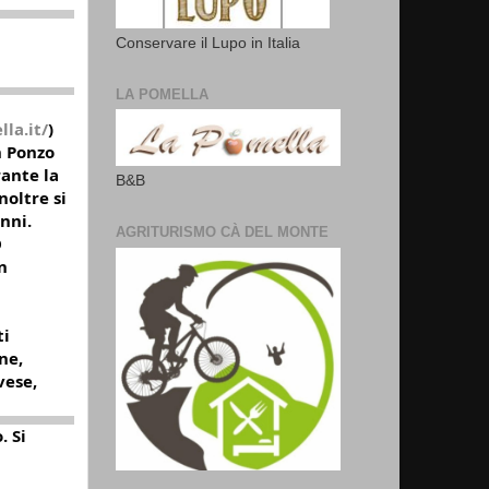
Conservare il Lupo in Italia
LA POMELLA
la.it/
)
n Ponzo
rante la
B&B
noltre si
nni.
AGRITURISMO CÀ DEL MONTE
O
n
ti
ne,
vese,
. Si