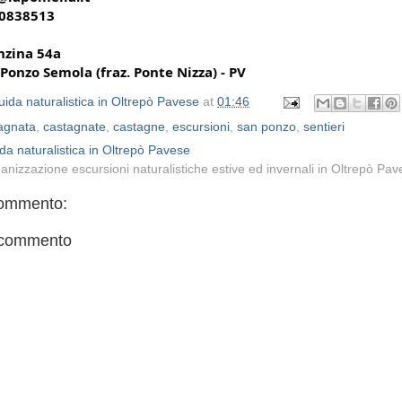
0838513
nzina 54a
Ponzo Semola (fraz. Ponte Nizza) - PV
ida naturalistica in Oltrepò Pavese
at
01:46
agnata
,
castagnate
,
castagne
,
escursioni
,
san ponzo
,
sentieri
da naturalistica in Oltrepò Pavese
anizzazione escursioni naturalistiche estive ed invernali in Oltrepò Pa
ommento:
 commento