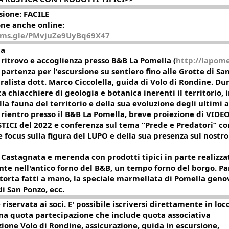
sione: FACILE
ne anche online:
orms.gle/PMvjuZe9UyBq69X47
a
0 ritrovo e accoglienza presso B&B La Pomella (
http://lapomel
0 partenza per l'escursione su sentiero fino alle Grotte di Sa
uralista dott. Marco Ciccolella, guida di Volo di Rondine. Du
 chiacchiere di geologia e botanica inerenti il territorio, i
lla fauna del territorio e della sua evoluzione degli ultimi a
0 rientro presso il B&B La Pomella, breve proiezione di VIDE
ICI del 2022 e conferenza sul tema “Prede e Predatori” co
e focus sulla figura del LUPO e della sua presenza sul nostro
0 Castagnata e merenda con prodotti tipici in parte realizza
te nell'antico forno del B&B, un tempo forno del borgo. Pa
 torta fatti a mano, la speciale marmellata di Pomella geno
i San Ponzo, ecc.
è riservata ai soci. E' possibile iscriversi direttamente in loco
na quota partecipazione che include quota associativa
azione Volo di Rondine, assicurazione, guida in escursione,