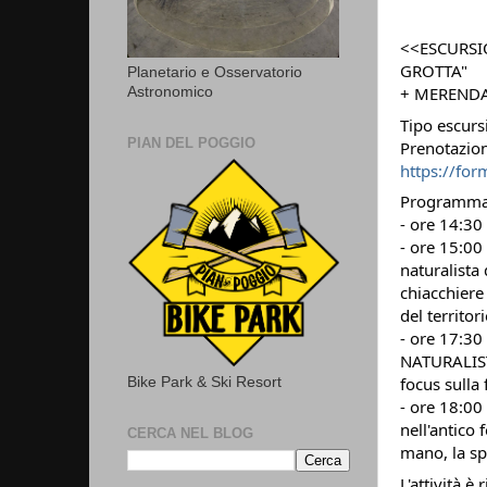
<<ESCURSI
GROTTA"
Planetario e Osservatorio
+ MERENDA
Astronomico
Tipo escurs
PIAN DEL POGGIO
Prenotazion
https://fo
Programm
- ore 14:30
- ore 15:00 
naturalista
chiacchiere 
del territor
- ore 17:30
NATURALISTI
focus sulla
Bike Park & Ski Resort
- ore 18:00
nell'antico
CERCA NEL BLOG
mano, la sp
L'attività è