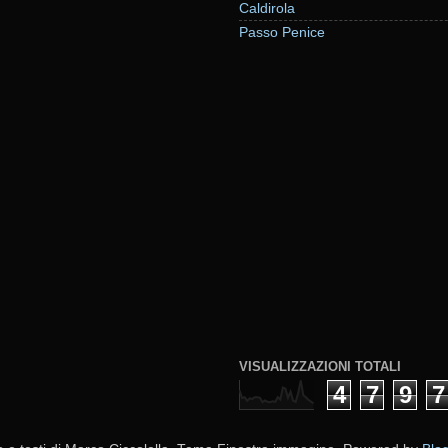
Caldirola
Passo Penice
VISUALIZZAZIONI TOTALI
4
7
9
7