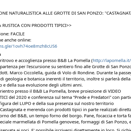
ONE NATURALISTICA ALLE GROTTE DI SAN PONZO: "CASTAGNAT
 RUSTICA CON PRODOTTI TIPICI>>
ione: FACILE
e anche online:
rms.gle/1ovh74oe8mzh8cUS6
a
 ritrovo e accoglienza presso B&B La Pomella (
http://lapomella.it/
partenza per l'escursione su sentiero fino alle Grotte di San Ponzo
 dott. Marco Ciccolella, guida di Volo di Rondine. Durante la passe
di geologia e botanica inerenti il territorio, inoltre si parlerà dell
io e della sua evoluzione degli ultimi anni.
 rientro presso il B&B La Pomella, breve proiezione di VIDEO
CI del 2020 e conferenza sul tema “Prede e Predatori” con parti
 figura del LUPO e della sua presenza sul nostro territorio
 Castagnata e merenda con prodotti tipici in parte realizzati diret
 forno del B&B, un tempo forno del borgo. Pane, focaccia e torta fa
eciale marmellata di Pomella genovese, formaggi di San Ponzo, e
 riservata ai soci. E' possibile iscriversi direttamente in loco. Si ric