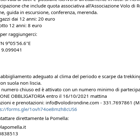
cipazione che include quota associativa all’Associazione Volo di 
ne, guida in escursione, conferenza, merenda.
agazzi dai 12 anni: 20 euro
otto 12 anni: 8 euro
per raggiungerci:
"N 9°05'56.6"E
 9.099041
a abbigliamento adeguato al clima del periodo e scarpe da trekkin
on suola non liscia.
a numero chiuso ed è attivato con un numero minimo di partecipa
NE OBBLIGATORIA entro il 16/10/2021 mattina
azioni e prenotazioni: info@volodirondine.com - 331.7697861 (M
ps://forms.gle/1ovh74oe8mzh8cUS6
attare direttamente la Pomella:
lapomella.it
0838513