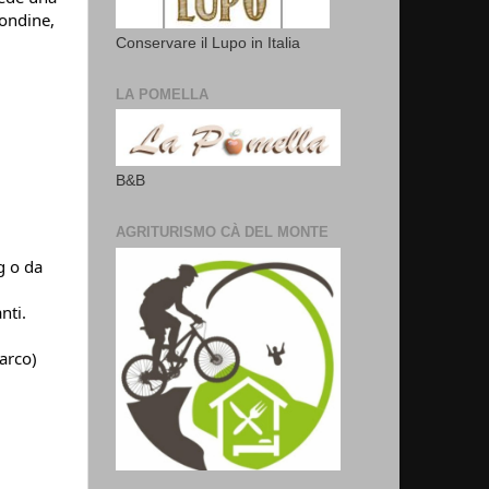
Rondine,
Conservare il Lupo in Italia
LA POMELLA
B&B
AGRITURISMO CÀ DEL MONTE
g o da
nti.
arco)