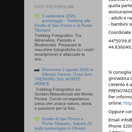
quota parte
POST PIÙ POPOLARI
assicurazio
5 settembre 2026,
- adulti e r
pomeriggio - Trekking alle
- bambini s
Grotte di San Ponzo e al Ponte
Tibetano
Coordinate 
Trekking Fotografico: Tra
44°50'09.8
Adrenalina, Passato e
Biodiversità Preparate le
44.836049,
macchine fotografiche (o i vostri
smartphone) e allacciate le
sca...
Domenica 2 agosto 2026 in
Si consigli
Oltrepò Pavese, Cosa fare:
ginnastica c
TREKKING SUL MONTE
L’evento è 
PENICE
Trekking Fotografico sui
PRENOTAZIO
Sentieri Abbandonati del Monte
Per inform
Penice Cerchi un’esperienza
online:
htt
unica che unisca natura, storia
e passione per la foto...
Oppure cont
Grotte di San Ponzo e
Email info@
Ponte Tibetano, Sabato 25
Phone 320
luglio pomeriggio in Oltrepò