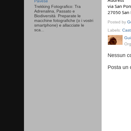
Address
Pavese
via San Pon
Trekking Fotografico: Tra
Adrenalina, Passato e
27050 San P
Biodiversità Preparate le
macchine fotografiche (o i vostri
Posted by
Gu
smartphone) e allacciate le
sca...
Labels:
Cast
Gui
Org
Nessun c
Posta un