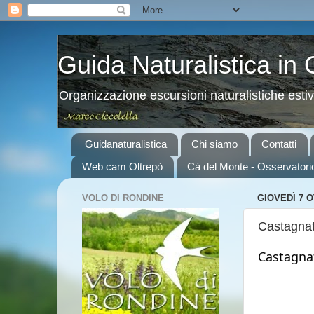
Guida Naturalistica in
Organizzazione escursioni naturalistiche esti
Guidanaturalistica
Chi siamo
Contatti
Web cam Oltrepò
Cà del Monte - Osservatori
VOLO DI RONDINE
GIOVEDÌ 7 
Castagnat
Castagnat