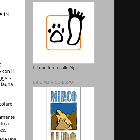
A IN
)
Il Lupo torna sulle Alpi
 con il
ggiata
LIFE M.I.R.CO-LUPO
a fauna
colare
tamente
tti a
cc.
hiede una