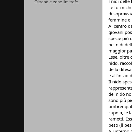
I nidi delle
Oltrepò e zone limitrofe.
Le formiche
di sopravviv
femmine e r
Al centro de
giovani pos
specie più 
nei nidi de
maggior part
Esse, oltre 
nido, raccol
della difesa
e all’inizio
Il nido spe
rappresenta 
del nido non
sono più pic
ombreggiate 
cupola, le l
rametti. Ess
peso (il pes
All’interno 