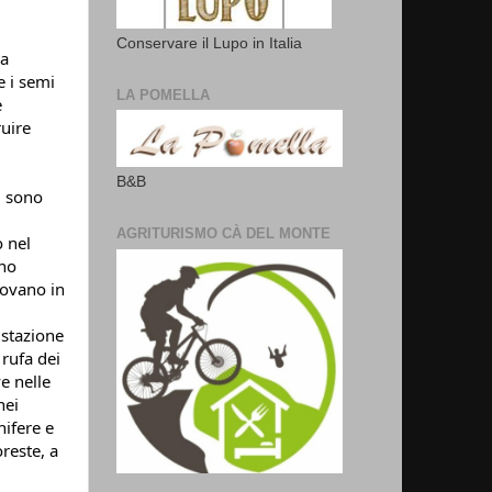
Conservare il Lupo in Italia
a 
 i semi 
LA POMELLA
 
uire 
B&B
 sono 
AGRITURISMO CÀ DEL MONTE
 nel 
no 
ovano in 
 stazione 
rufa dei 
 nelle 
ei 
ifere e 
reste, a 