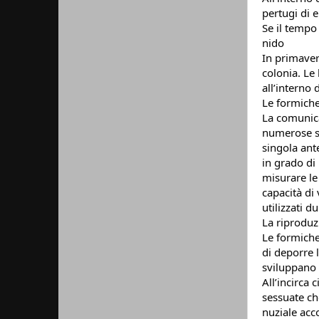
pertugi di e
Se il tempo 
nido
In primavera
colonia. Le 
all’interno 
Le formich
La comunica
numerose so
singola ante
in grado di 
misurare le 
capacità di 
utilizzati d
La riproduz
Le formiche
di deporre 
sviluppano 
All’incirca
sessuate ch
nuziale acc