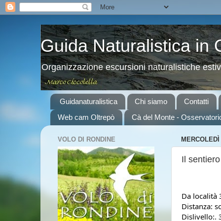
Guida Naturalistica in
Organizzazione escursioni naturalistiche esti
Guidanaturalistica
Chi siamo
Contatti
Web cam Oltrepò
Cà del Monte - Osservatori
VOLO DI RONDINE
MERCOLEDÌ 
Il sentie
Da località 
Distanza: so
Dislivello:.