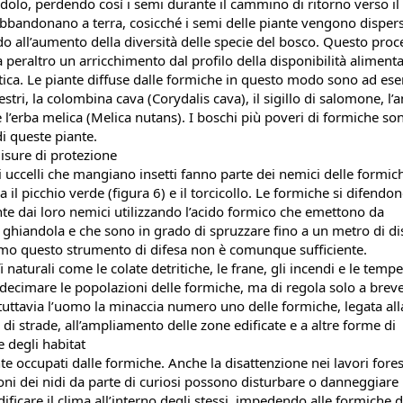
dolo, perdendo così i semi durante il cammino di ritorno verso il 
bbandonano a terra, cosicché i semi delle piante vengono dispersi
o all’aumento della diversità delle specie del bosco. Questo proce
peraltro un arricchimento dal profilo della disponibilità alimentar
tica. Le piante diffuse dalle formiche in questo modo sono ad ese
vestri, la colombina cava (Corydalis cava), il sigillo di salomone, l
e l’erba melica (Melica nutans). I boschi più poveri di formiche so
di queste piante.
misure di protezione
 uccelli che mangiano insetti fanno parte dei nemici delle formiche
a il picchio verde (figura 6) e il torcicollo. Le formiche si difendon
te dai loro nemici utilizzando l’acido formico che emettono da 
 ghiandola e che sono in grado di spruzzare fino a un metro di dis
mo questo strumento di difesa non è comunque sufficiente.
i naturali come le colate detritiche, le frane, gli incendi e le temp
 decimare le popolazioni delle formiche, ma di regola solo a breve
 tuttavia l’uomo la minaccia numero uno delle formiche, legata alla
di strade, all’ampliamento delle zone edificate e a altre forme di 
e degli habitat
 occupati dalle formiche. Anche la disattenzione nei lavori foresta
ni dei nidi da parte di curiosi possono disturbare o danneggiare i 
icare il clima all’interno degli stessi, impedendo alle formiche di