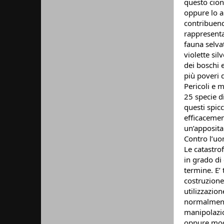
questo cion
oppure lo a
contribuend
rappresenta 
fauna selva
violette sil
dei boschi 
più poveri 
Pericoli e 
25 specie di
questi spicc
efficacemen
un’apposita
Contro l’uo
Le catastrof
in grado di
termine. E’
costruzione 
utilizzazion
normalmente
manipolazio
oppure modif