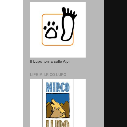
Il Lupo torna sulle Alpi
LIFE M.I.R.CO-LUPO