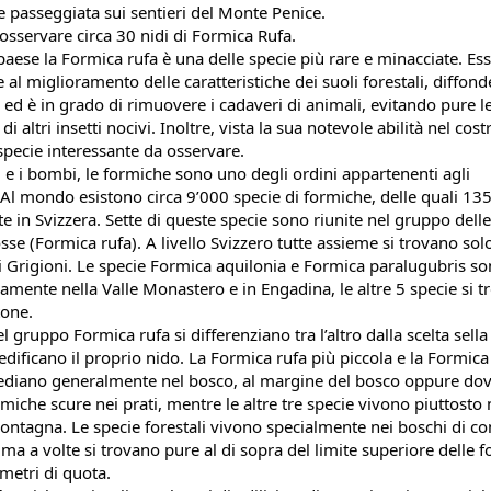
e passeggiata sui sentieri del Monte Penice.
osservare circa 30 nidi di Formica Rufa.
paese la Formica rufa è una delle specie più rare e minacciate. Ess
 al miglioramento delle caratteristiche dei suoli forestali, diffonde
 ed è in grado di rimuovere i cadaveri di animali, evitando pure le
di altri insetti nocivi. Inoltre, vista la sua notevole abilità nel costr
 specie interessante da osservare. 
 e i bombi, le formiche sono uno degli ordini appartenenti agli 
 Al mondo esistono circa 9’000 specie di formiche, delle quali 135
te in Svizzera. Sette di queste specie sono riunite nel gruppo delle 
se (Formica rufa). A livello Svizzero tutte assieme si trovano solo
 Grigioni. Le specie Formica aquilonia e Formica paralugubris so
lamente nella Valle Monastero e in Engadina, le altre 5 specie si tr
tone.
l gruppo Formica rufa si differenziano tra l’altro dalla scelta sella
edificano il proprio nido. La Formica rufa più piccola e la Formica 
sediano generalmente nel bosco, al margine del bosco oppure dove
rmiche scure nei prati, mentre le altre tre specie vivono piuttosto n
ontagna. Le specie forestali vivono specialmente nei boschi di con
e ma a volte si trovano pure al di sopra del limite superiore delle fo
 metri di quota.