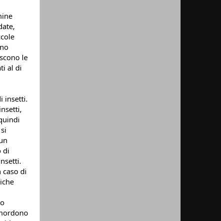
ine 
ate, 
cole 
no 
scono le 
 al di 
insetti. 
setti, 
uindi 
i 
un 
di 
setti. 
 caso di 
iche 
o 
 mordono 