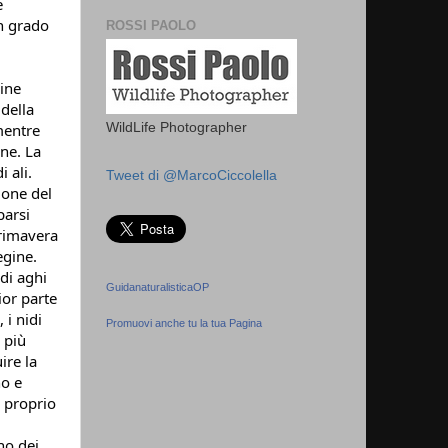
e
n grado 
ROSSI PAOLO
ine 
della 
entre 
WildLife Photographer
ne. La 
ali. 
Tweet di @MarcoCiccolella
one del 
arsi 
rimavera 
egine.
di aghi 
GuidanaturalisticaOP
or parte 
i nidi 
Promuovi anche tu la tua Pagina
più 
re la 
o e 
 proprio 
o dei 