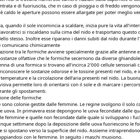
ntrata e di fuoriuscita, che in caso di pioggia o di freddo vengono 
è caldo le aperture possono essere allargate per poter meglio venti
, quando il sole incomincia a scaldare, inizia pure la vita all’inter
lavoratrici si riscaldano sulla cima del nido e trasportano questo c
dello stesso. Inoltre esse riparano i danni subiti dal nido durante l
e comunicano chimicamente
zione tra le formiche avviene specialmente grazie alle antenne e a
stanze olfattive che le formiche secernono da diverse ghiandole.
nna di una formica si trovano all’incirca 2’000 cellule sensoriali 
riconoscere le sostanze odorose e le tossine presenti nel nido, e in
temperature e la circolazione dell’aria presenti nel nido. La buona
visiva permette loro di orientarsi con il sole e di marcare i percorsi
urante gli spostamenti.
ione delle formiche
 sono colonie gestite dalle femmine. Le regine svolgono il solo c
le uova. In primavera esse depongono le uova fecondate dalle qual
le femmine e quelle non fecondate dalle quale si sviluppano i fuch
 cinque settimane dopo la deposizione delle uova fuoriescono le fo
e si spostano verso la superficie del nido. Assieme intraprendono i
oppiandosi con le femmine. In seguito i maschi muoiono.