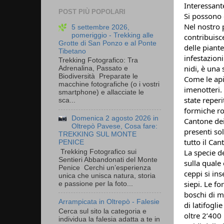
Interessant
POST PIÙ POPOLARI
Si possono 
Nel nostro 
5 settembre 2026,
pomeriggio - Trekking alle
contribuisce
Grotte di San Ponzo e al Ponte
delle piante
Tibetano
infestazioni 
Trekking Fotografico: Tra
nidi, è una
Adrenalina, Passato e
Biodiversità Preparate le
Come le api
macchine fotografiche (o i vostri
imenotteri.
smartphone) e allacciate le
state reperi
sca...
formiche ros
Domenica 2 agosto 2026 in
Cantone dei
Oltrepò Pavese, Cosa fare:
presenti so
TREKKING SUL MONTE
tutto il Can
PENICE
La specie de
Trekking Fotografico sui
Sentieri Abbandonati del Monte
sulla quale 
Penice Cerchi un’esperienza
ceppi si in
unica che unisca natura, storia
siepi. Le fo
e passione per la foto...
boschi di m
Arrampicata in Oltrepò - Falesie
di latifogli
Cerca sul sito la categoria e
oltre 2’400
individua la falesia adatta a te in