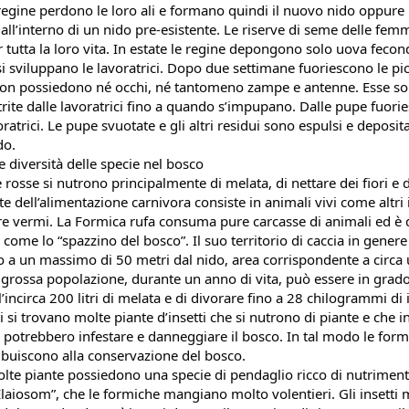
regine perdono le loro ali e formano quindi il nuovo nido oppure 
all’interno di un nido pre-esistente. Le riserve di seme delle femm
 tutta la loro vita. In estate le regine depongono solo uova fecond
si sviluppano le lavoratrici. Dopo due settimane fuoriescono le pic
non possiedono né occhi, né tantomeno zampe e antenne. Esse so
trite dalle lavoratrici fino a quando s’impupano. Dalle pupe fuorie
ratrici. Le pupe svuotate e gli altri residui sono espulsi e depositati
do.
e diversità delle specie nel bosco
rosse si nutrono principalmente di melata, di nettare dei fiori e di 
e dell’alimentazione carnivora consiste in animali vivi come altri in
e vermi. La Formica rufa consuma pure carcasse di animali ed è q
come lo “spazzino del bosco”. Il suo territorio di caccia in genere s
o a un massimo di 50 metri dal nido, area corrispondente a circa 
 grossa popolazione, durante un anno di vita, può essere in grado 
’incirca 200 litri di melata e di divorare fino a 28 chilogrammi di in
i si trovano molte piante d’insetti che si nutrono di piante e che in
i potrebbero infestare e danneggiare il bosco. In tal modo le form
ibuiscono alla conservazione del bosco.
olte piante possiedono una specie di pendaglio ricco di nutriment
laiosom”, che le formiche mangiano molto volentieri. Gli insetti