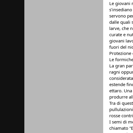
Le giovani 
s’insediano 
servono per
dalle quali 
larve, che 
curate e nu
giovani lavo
fuori del ni
Protezione 
Le formiche 
La gran part
ragni oppur
considerata 
estende fin
ettaro. Una
produrre all
Tra di quest
pullulazion
rosse contr
I semi di m
chiamato “E