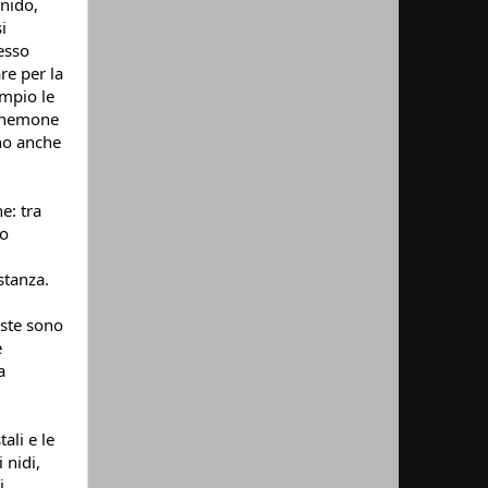
nido, 
 
sso 
e per la 
mpio le 
’anemone 
no anche 
: tra 
o 
tanza. 
este sono 
 
 
li e le 
nidi, 
 