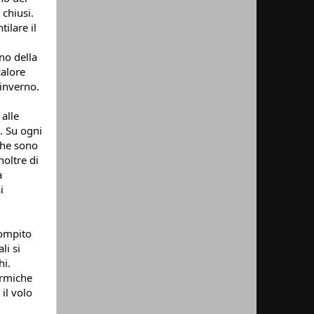
chiusi. 
lare il 
no della 
alore 
’inverno.
lle 
 Su ogni 
che sono 
oltre di 
 
 
ompito 
i si 
i. 
rmiche 
l volo 