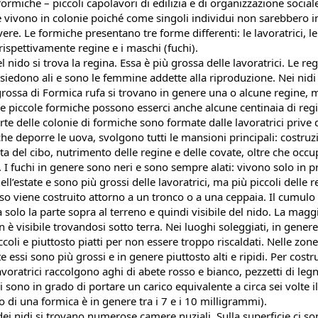
 formiche – piccoli capolavori di edilizia e di organizzazione social
 vivono in colonie poiché come singoli individui non sarebbero i
ere. Le formiche presentano tre forme differenti: le lavoratrici, le 
ispettivamente regine e i maschi (fuchi).
l nido si trova la regina. Essa è più grossa delle lavoratrici. Le reg
siedono ali e sono le femmine addette alla riproduzione. Nei nidi 
grossa di Formica rufa si trovano in genere una o alcune regine, m
lle piccole formiche possono esserci anche alcune centinaia di regi
e delle colonie di formiche sono formate dalle lavoratrici prive di 
che deporre le uova, svolgono tutti le mansioni principali: costruzi
ta del cibo, nutrimento delle regine e delle covate, oltre che occup
. I fuchi in genere sono neri e sono sempre alati: vivono solo in p
 dell’estate e sono più grossi delle lavoratrici, ma più piccoli delle r
sso viene costruito attorno a un tronco o a una ceppaia. Il cumulo 
solo la parte sopra al terreno e quindi visibile del nido. La maggi
 è visibile trovandosi sotto terra. Nei luoghi soleggiati, in genere, 
coli e piuttosto piatti per non essere troppo riscaldati. Nelle zone 
essi sono più grossi e in genere piuttosto alti e ripidi. Per costrui
avoratrici raccolgono aghi di abete rosso e bianco, pezzetti di legn
i sono in grado di portare un carico equivalente a circa sei volte il
o di una formica è in genere tra i 7 e i 10 milligrammi).
dei nidi si trovano numerose camere nuziali. Sulla superficie ci son