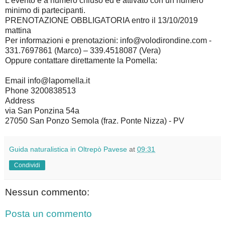
L’evento è a numero chiuso ed è attivato con un numero
minimo di partecipanti.
PRENOTAZIONE OBBLIGATORIA entro il 13/10/2019
mattina
Per informazioni e prenotazioni: info@volodirondine.com -
331.7697861 (Marco) – 339.4518087 (Vera)
Oppure contattare direttamente la Pomella:
Email info@lapomella.it
Phone 3200838513
Address
via San Ponzina 54a
27050 San Ponzo Semola (fraz. Ponte Nizza) - PV
Guida naturalistica in Oltrepò Pavese
at
09:31
Condividi
Nessun commento:
Posta un commento