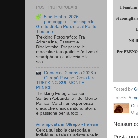
POST PIÙ POPOLARI
I bambini 
5 settembre 2026,
Si consiglia
pomeriggio - Trekking alle
Grotte di San Ponzo e al Ponte
L
Tibetano
Trekking Fotografico: Tra
NB:Il
Adrenalina, Passato e
Biodiversità Preparate le
Per PRENOT
macchine fotografiche (o i vostri
smartphone) e allacciate le
sca...
Domenica 2 agosto 2026 in
Oltrepò Pavese, Cosa fare:
TREKKING SUL MONTE
PENICE
Posted by
Gu
Trekking Fotografico sui
Labels:
5 ma
Sentieri Abbandonati del Monte
Penice Cerchi un’esperienza
Gui
unica che unisca natura, storia
Org
e passione per la foto...
Nessun c
Arrampicata in Oltrepò - Falesie
Cerca sul sito la categoria e
individua la falesia adatta a te in
Posta un