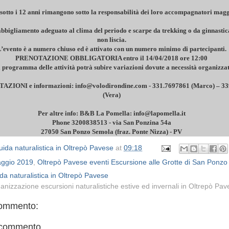
sotto i 12 anni rimangono sotto la responsabilità dei loro accompagnatori magg
 abbigliamento adeguato al clima del periodo e scarpe da trekking o da ginnastic
non liscia.
’evento è a numero chiuso ed è attivato con un numero minimo di partecipanti.
PRENOTAZIONE OBBLIGATORIA entro il 14/04/2018 ore 12:00
 programma delle attività potrà subire variazioni dovute a necessità organizza
AZIONI e informazioni: info@volodirondine.com - 331.7697861 (Marco) – 3
(Vera)
Per altre info: B&B La Pomella: info@lapomella.it
Phone 3200838513 - via San Ponzina 54a
27050 San Ponzo Semola (fraz. Ponte Nizza) - PV
ida naturalistica in Oltrepò Pavese
at
09:18
ggio 2019
,
Oltrepò Pavese eventi Escursione alle Grotte di San Ponzo
da naturalistica in Oltrepò Pavese
anizzazione escursioni naturalistiche estive ed invernali in Oltrepò Pa
ommento:
 commento