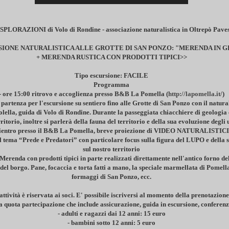
SPLORAZIONI di Volo di Rondine - associazione naturalistica in Oltrepò Paves
SIONE NATURALISTICA ALLE GROTTE DI SAN PONZO: "MERENDA IN 
+ MERENDA RUSTICA CON PRODOTTI TIPICI>>
Tipo escursione: FACILE
Programma
- ore 15:00 ritrovo e accoglienza presso B&B La Pomella (
http://lapomella.it/
)
 partenza per l'escursione su sentiero fino alle Grotte di San Ponzo con il natural
ella, guida di Volo di Rondine. Durante la passeggiata chiacchiere di geologia 
erritorio, inoltre si parlerà della fauna del territorio e della sua evoluzione degli 
 rientro presso il B&B La Pomella, breve proiezione di VIDEO NATURALISTICI 
l tema “Prede e Predatori” con particolare focus sulla figura del LUPO e della 
sul nostro territorio
 Merenda con prodotti tipici in parte realizzati direttamente nell'antico forno d
del borgo. Pane, focaccia e torta fatti a mano, la speciale marmellata di Pomell
formaggi di San Ponzo, ecc.
attività è riservata ai soci. E' possibile iscriversi al momento della prenotazione
na quota partecipazione che include assicurazione, guida in escursione, conferen
- adulti e ragazzi dai 12 anni: 15 euro
- bambini sotto 12 anni: 5 euro