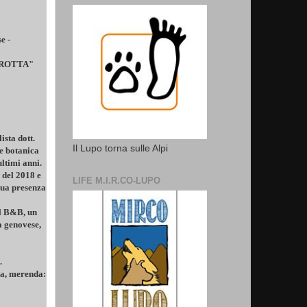
e -
GROTTA"
ista dott.
Il Lupo torna sulle Alpi
e botanica
ultimi anni.
del 2018 e
LIFE M.I.R.CO-LUPO
sua presenza
el B&B, un
a genovese,
.
za, merenda: