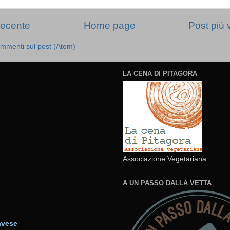
recente
Home page
Post più 
mmenti sul post (Atom)
LA CENA DI PITAGORA
Associazione Vegetariana
A UN PASSO DALLA VETTA
avese