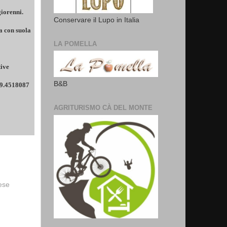
iorenni.
Conservare il Lupo in Italia
a con suola
LA POMELLA
tive
B&B
39.4518087
AGRITURISMO CÀ DEL MONTE
vese