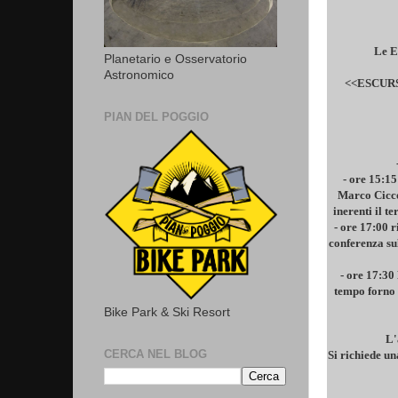
Le E
Planetario e Osservatorio
Astronomico
<<ESCUR
PIAN DEL POGGIO
- ore 15:15
Marco Ciccol
inerenti il t
- ore 17:00
conferenza su
- ore 17:30
tempo forno 
Bike Park & Ski Resort
L'
CERCA NEL BLOG
Si richiede u