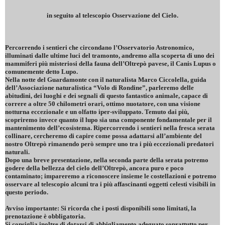
in seguito al telescopio Osservazione del Cielo.
Percorrendo i sentieri che circondano l’Osservatorio Astronomico,
illuminati dalle ultime luci del tramonto, andremo alla scoperta di uno dei
mammiferi più misteriosi della fauna dell’Oltrepò pavese, il Canis Lupus o
comunemente detto Lupo.
Nella notte del Guardamonte con il naturalista Marco Ciccolella, guida
dell’Associazione naturalistica “Volo di Rondine”, parleremo delle
abitudini, dei luoghi e dei segnali di questo fantastico animale, capace di
correre a oltre 50 chilometri orari, ottimo nuotatore, con una visione
notturna eccezionale e un olfatto iper-sviluppato. Temuto dai più,
scopriremo invece quanto il lupo sia una componente fondamentale per il
mantenimento dell’ecosistema. Ripercorrendo i sentieri nella fresca serata
collinare, cercheremo di capire come possa adattarsi all’ambiente del
nostro Oltrepò rimanendo però sempre uno tra i più eccezionali predatori
naturali.
Dopo una breve presentazione, nella seconda parte della serata potremo
godere della bellezza del cielo dell’Oltrepò, ancora puro e poco
contaminato; impareremo a riconoscere insieme le costellazioni e potremo
osservare al telescopio alcuni tra i più affascinanti oggetti celesti visibili in
questo periodo.
Avviso importante: Si ricorda che i posti disponibili sono limitati, la
prenotazione è obbligatoria.
Si consiglia inoltre di dotarsi di abbigliamento adeguato soprattutto per