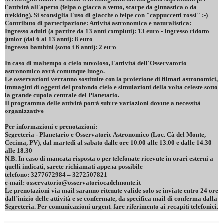
l'attività all'aperto (felpa o giacca a vento, scarpe da ginnastica o da
trekking). Si sconsiglia l'uso di giacche o felpe con "cappuccetti rossi" :-)
Contributo di partecipazione: Attività astronomica e naturalistica:
Ingresso adulti (a partire da 13 anni compiuti): 13 euro - Ingresso ridotto
junior (dai 6 ai 13 anni): 8 euro
Ingresso bambini (sotto i 6 anni): 2 euro
In caso di maltempo o cielo nuvoloso, l'attività dell'Osservatorio
astronomico avrà comunque luogo.
Le osservazioni verranno sostituite con la proiezione di filmati astronomici,
immagini di oggetti del profondo cielo e simulazioni della volta celeste sotto
la grande cupola centrale del Planetario.
Il programma delle attività potrà subire variazioni dovute a necessità
organizzative
Per informazioni e prenotazioni:
Segreteria - Planetario e Osservatorio Astronomico (Loc. Cà del Monte,
Cecima, PV), dal martedì al sabato dalle ore 10.00 alle 13.00 e dalle 14.30
alle 18.30
N.B. In caso di mancata risposta o per telefonate ricevute in orari esterni a
quelli indicati, sarete richiamati appena possibile
telefono: 3277672984 – 3272507821
e-mail: osservatorio@osservatoriocadelmonte.it
Le prenotazioni via mail saranno ritenute valide solo se inviate entro 24 ore
dall’inizio delle attività e se confermate, da specifica mail di conferma dalla
Segreteria. Per comunicazioni urgenti fare riferimento ai recapiti telefonici.