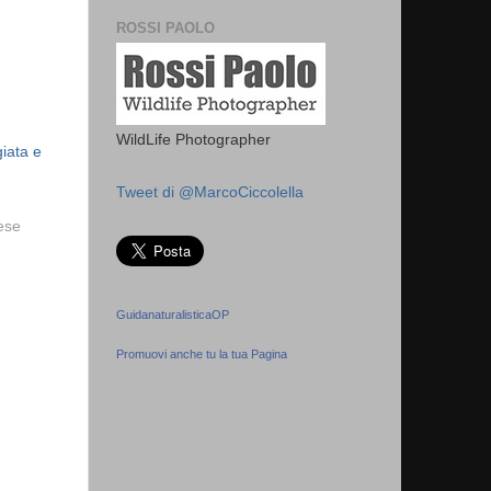
ROSSI PAOLO
WildLife Photographer
iata e
Tweet di @MarcoCiccolella
vese
GuidanaturalisticaOP
Promuovi anche tu la tua Pagina