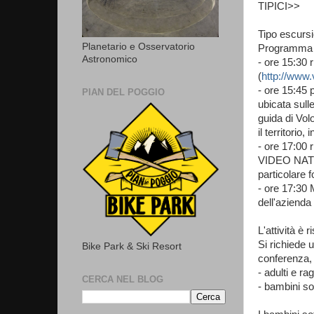
TIPICI>>
Tipo escurs
Planetario e Osservatorio
Programma
Astronomico
- ore 15:30 
(
http://www.v
- ore 15:45 
PIAN DEL POGGIO
ubicata sull
guida di Vol
il territorio
- ore 17:00 
VIDEO NATUR
particolare 
- ore 17:30 
dell'azienda
L'attività è 
Si richiede 
Bike Park & Ski Resort
conferenza,
- adulti e ra
CERCA NEL BLOG
- bambini so