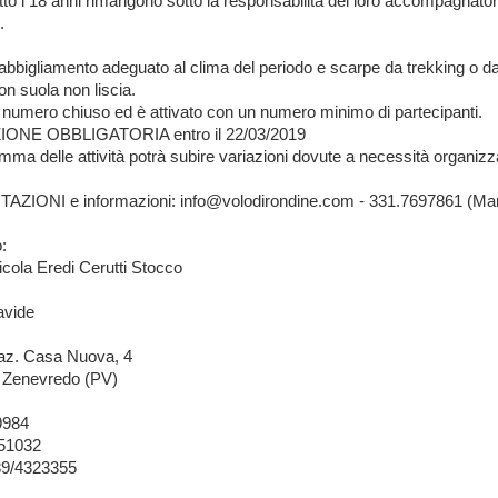
tto i 18 anni rimangono sotto la responsabilità dei loro accompagnator
.
 abbigliamento adeguato al clima del periodo e scarpe da trekking o d
on suola non liscia.
 numero chiuso ed è attivato con un numero minimo di partecipanti.
NE OBBLIGATORIA entro il 22/03/2019
mma delle attività potrà subire variazioni dovute a necessità organizz
ZIONI e informazioni: info@volodirondine.com - 331.7697861 (Ma
o:
cola Eredi Cerutti Stocco
avide
raz. Casa Nuova, 4
9 Zenevredo (PV)
9984
651032
339/4323355