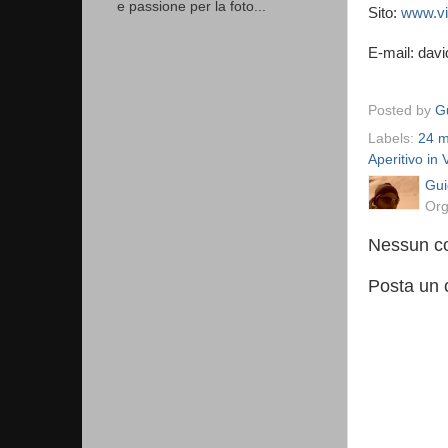
e passione per la foto...
Sito:
www.vin
E-mail: davi
Posted by
Gu
Labels:
24 m
Aperitivo in 
Gui
Org
Nessun c
Posta un