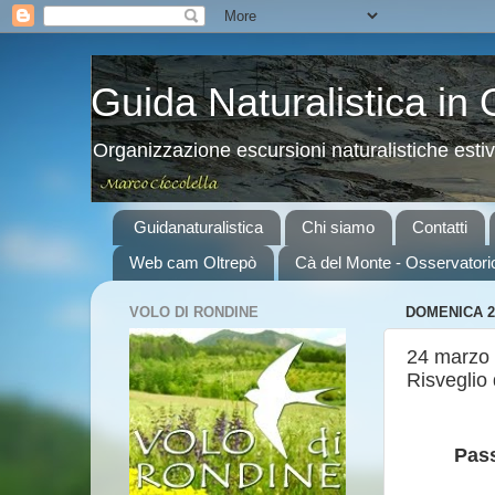
Guida Naturalistica in
Organizzazione escursioni naturalistiche esti
Guidanaturalistica
Chi siamo
Contatti
Web cam Oltrepò
Cà del Monte - Osservatori
VOLO DI RONDINE
DOMENICA 2
24 marzo 
Risveglio 
Pass