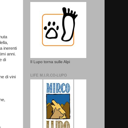
enuta
ella,
a inerenti
timi anni.
e di
Il Lupo torna sulle Alpi
LIFE M.I.R.CO-LUPO
e di vini
ne,