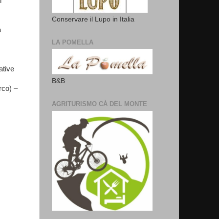
i
Conservare il Lupo in Italia
a
LA POMELLA
ative
B&B
rco) –
AGRITURISMO CÀ DEL MONTE