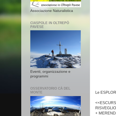
Associazione Naturalistica
CIASPOLE IN OLTREPÒ
PAVESE
Eventi, organizzazione e
programmi
OSSERVATORIO CÀ DEL
Le ESPLORAZ
MONTE
<<ESCURSI
RISVEGLIO
+ MERENDA