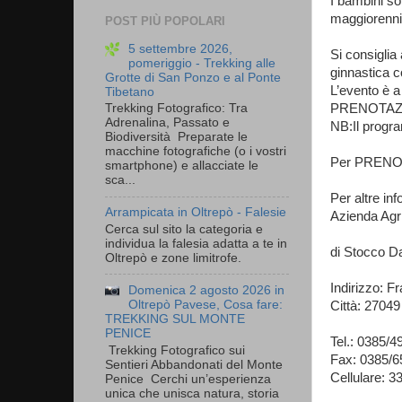
I bambini so
maggiorenni
POST PIÙ POPOLARI
5 settembre 2026,
Si consiglia
pomeriggio - Trekking alle
ginnastica c
Grotte di San Ponzo e al Ponte
L’evento è a
Tibetano
PRENOTAZIO
Trekking Fotografico: Tra
Adrenalina, Passato e
NB:Il progra
Biodiversità Preparate le
macchine fotografiche (o i vostri
Per PRENOTA
smartphone) e allacciate le
sca...
Per altre inf
Arrampicata in Oltrepò - Falesie
Azienda Agri
Cerca sul sito la categoria e
individua la falesia adatta a te in
di Stocco D
Oltrepò e zone limitrofe.
Indirizzo: F
Domenica 2 agosto 2026 in
Oltrepò Pavese, Cosa fare:
Città: 2704
TREKKING SUL MONTE
PENICE
Tel.: 0385/4
Trekking Fotografico sui
Fax: 0385/
Sentieri Abbandonati del Monte
Cellulare: 
Penice Cerchi un’esperienza
unica che unisca natura, storia