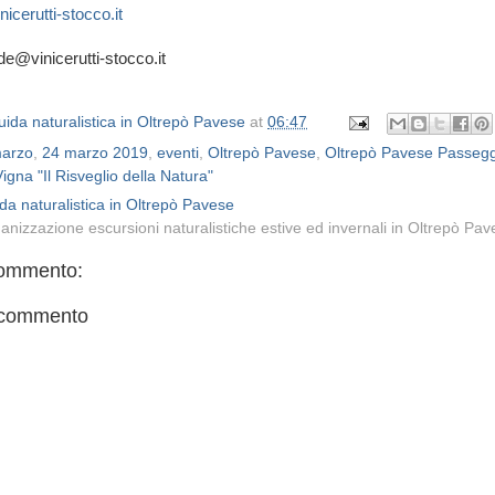
icerutti-stocco.it
de@vinicerutti-stocco.it
ida naturalistica in Oltrepò Pavese
at
06:47
arzo
,
24 marzo 2019
,
eventi
,
Oltrepò Pavese
,
Oltrepò Pavese Passegg
Vigna "Il Risveglio della Natura"
da naturalistica in Oltrepò Pavese
anizzazione escursioni naturalistiche estive ed invernali in Oltrepò Pa
ommento:
 commento