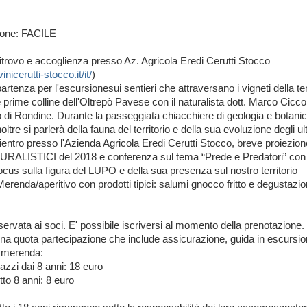
ione: FACILE
ritrovo e accoglienza presso Az. Agricola Eredi Cerutti Stocco
inicerutti-stocco.it/it/
)
partenza per l'escursionesui sentieri che attraversano i vigneti della t
e prime colline dell'Oltrepò Pavese con il naturalista dott. Marco Ciccol
o di Rondine. Durante la passeggiata chiacchiere di geologia e botanic
, inoltre si parlerà della fauna del territorio e della sua evoluzione degli ul
rientro presso l'Azienda Agricola Eredi Cerutti Stocco, breve proiezion
ALISTICI del 2018 e conferenza sul tema “Prede e Predatori” con
focus sulla figura del LUPO e della sua presenza sul nostro territorio
Merenda/aperitivo con prodotti tipici: salumi gnocco fritto e degustazion
riservata ai soci. E' possibile iscriversi al momento della prenotazione.
una quota partecipazione che include assicurazione, guida in escursio
 merenda:
gazzi dai 8 anni: 18 euro
tto 8 anni: 8 euro