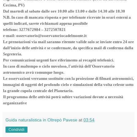
Cecima, PV)
Dal martedì al sabato dalle ore 10.00 alle 13.00 e dalle 14.30 alle 18.30
N.B. In caso di mancata risposta o per telefonate ricevute in orari esterni a
quelli indicati, sarete richiamati appena possibile
telefono: 3277672984 – 3272507821
e-mail: osservatorio@osservatoriocadelmonte.it
Le prenotazioni via mail saranno ritenute valide solo se inviate entro 24 ore
dall’inizio delle attività e se confermate, da specifica mail di conferma dalla
Segreteria.
Per comunicazioni urgenti fare riferimento ai recapiti telefonici.
In caso di maltempo o cielo nuvoloso, l'attività dell'Osservatorio
astronomico avrà comunque luogo.
Le osservazioni verranno sostituite con la proiezione di filmati astronomici,
immagini di oggetti del profondo cielo e simulazioni della volta celeste sotto
la grande cupola centrale del Planetario.
Il programma delle attività potrà subire variazioni dovute a necessità
organizzative
Guida naturalistica in Oltrepò Pavese
at
03:54
Condividi