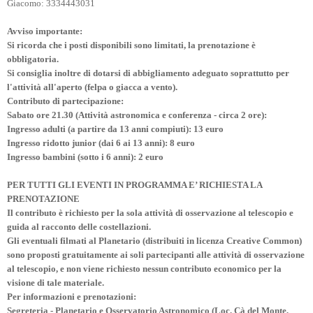
Giacomo: 3334443031
Avviso importante:
Si ricorda che i posti disponibili sono limitati, la prenotazione è
obbligatoria.
Si consiglia inoltre di dotarsi di abbigliamento adeguato soprattutto per
l'attività all'aperto (felpa o giacca a vento).
Contributo di partecipazione:
Sabato ore 21.30 (Attività astronomica e conferenza - circa 2 ore):
Ingresso adulti (a partire da 13 anni compiuti): 13 euro
Ingresso ridotto junior (dai 6 ai 13 anni): 8 euro
Ingresso bambini (sotto i 6 anni): 2 euro
PER TUTTI GLI EVENTI IN PROGRAMMA E’ RICHIESTA LA
PRENOTAZIONE
Il contributo è richiesto per la sola attività di osservazione al telescopio e
guida al racconto delle costellazioni.
Gli eventuali filmati al Planetario (distribuiti in licenza Creative Common)
sono proposti gratuitamente ai soli partecipanti alle attività di osservazione
al telescopio, e non viene richiesto nessun contributo economico per la
visione di tale materiale.
Per informazioni e prenotazioni:
Segreteria - Planetario e Osservatorio Astronomico (Loc. Cà del Monte,