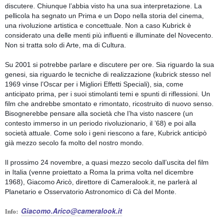
discutere. Chiunque l’abbia visto ha una sua interpretazione. La
pellicola ha segnato un Prima e un Dopo nella storia del cinema,
una rivoluzione artistica e concettuale. Non a caso Kubrick è
considerato una delle menti più influenti e illuminate del Novecento.
Non si tratta solo di Arte, ma di Cultura.
Su 2001 si potrebbe parlare e discutere per ore. Sia riguardo la sua
genesi, sia riguardo le tecniche di realizzazione (kubrick stesso nel
1969 vinse l’Oscar per i Migliori Effetti Speciali), sia, come
anticipato prima, per i suoi stimolanti temi e spunti di riflessioni. Un
film che andrebbe smontato e rimontato, ricostruito di nuovo senso.
Bisognerebbe pensare alla società che l’ha visto nascere (un
contesto immerso in un periodo rivoluzionario, il ’68) e poi alla
società attuale. Come solo i geni riescono a fare, Kubrick anticipò
già mezzo secolo fa molto del nostro mondo.
Il prossimo 24 novembre, a quasi mezzo secolo dall’uscita del film
in Italia (venne proiettato a Roma la prima volta nel dicembre
1968), Giacomo Aricò, direttore di Cameralook.it, ne parlerà al
Planetario e Osservatorio Astronomico di Cà del Monte.
Giacomo.Arico@cameralook.it
Info: