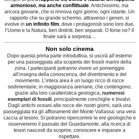
armonioso, ma anche conflittuale
. Antichissimo, ma
ancora giovane, che si rinnova ogni giorno, ogni istante. Un
rapporto che su grande schermo, attraverso i generi, si
evolve in
un infinito film
, dove i protagonisti sono loro due,
l’Uomo e la Natura, ben distinti, ben separati. O forse no? Il
finale sarà a sorpresa…
Non solo cinema
Dopo questa prima parte introduttiva, si uscirà all’esterno
per una passeggiata alla scoperta dei fossili marini della
zona. I partecipanti potranno vivere un pomeriggio
all’insegna della conoscenza, del divertimento e del
movimento. L’intera area è un luogo ricco di rocce
sedimentarie, in maggioranza arenarie, che contengono,
grazie alla loro caratteristica geologica,
numerosi
esemplari di fossili
, principalmente conchiglie e bivalvi.
Dagli antichi oceani alle rocce dei nostri giorni, sarà una
passeggiata tra gli affioramenti del Monte Vallassa: una vera
caccia al tesoro. Si potranno ripercorrere le ere geologiche e
osserveremo il passato del Guardamonte, alla ricerca di
tesori nascosti da scoprire, conoscere e imparare a
rispettare.