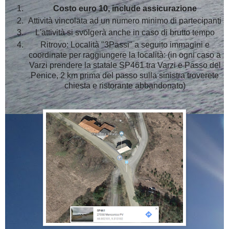
Costo euro 10, include assicurazione
Attività vincolata ad un numero minimo di partecipanti
L'attività si svolgerà anche in caso di brutto tempo
Ritrovo: Località "3Passi" a seguito immagini e
coordinate per raggiungere la località: (in ogni caso a
Varzi prendere la statale SP461 tra Varzi e Passo del
Penice, 2 km prima del passo sulla sinistra troverete
chiesta e ristorante abbandonato)