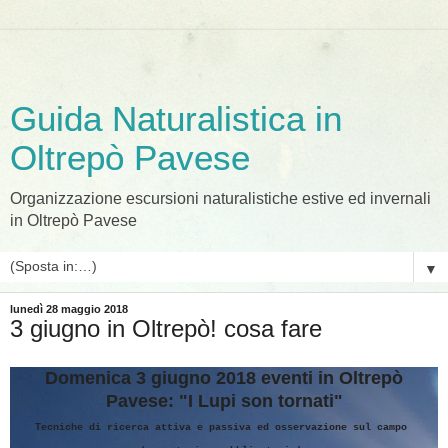
Guida Naturalistica in
Oltrepò Pavese
Organizzazione escursioni naturalistiche estive ed invernali
in Oltrepò Pavese
▼
lunedì 28 maggio 2018
3 giugno in Oltrepò! cosa fare
Domenica 3 giugno 2018 eventi in Oltrepò
Pavese: "I Lupi son tornati"
Tecniche di ricerca attiva e passiva ed osservazione sul campo