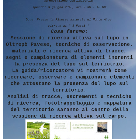
(prenotazione obbligatoria!
Quando: 3 giugno 2018, ore 9.30 - 13.00:
Dove: Presso la Riserva Naturale di Monte Alpe,
ritrovo ai " 3 Passi "
Cosa faremo:
Sessione di ricerca attiva sul Lupo in
Oltrepò Pavese, tecniche di osservazione,
materiali e ricerca attiva di tracce,
segni e campionatura di elementi inerenti
la presenza del lupo sul terriotrio.
La guida/ricercatore vi mostrerà come
ricercare, osservare e campionare elementi
che attestano la presenza del lupo sul
territorio.
Analisi di tracce, escrementi e tecniche
di ricerca, fototrappolaggio e mappatura
del territorio saranno al centro della
sessione di ricerca attiva sul campo.