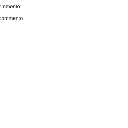
ommento:
 commento