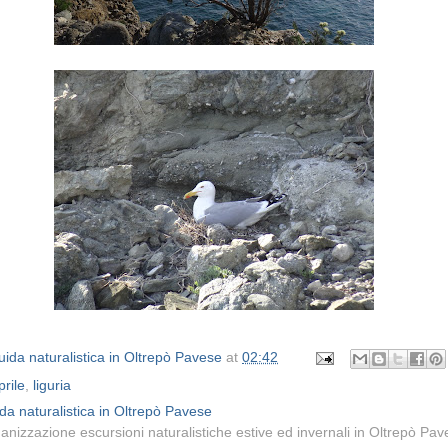
ida naturalistica in Oltrepò Pavese
at
02:42
prile
,
liguria
da naturalistica in Oltrepò Pavese
anizzazione escursioni naturalistiche estive ed invernali in Oltrepò Pa