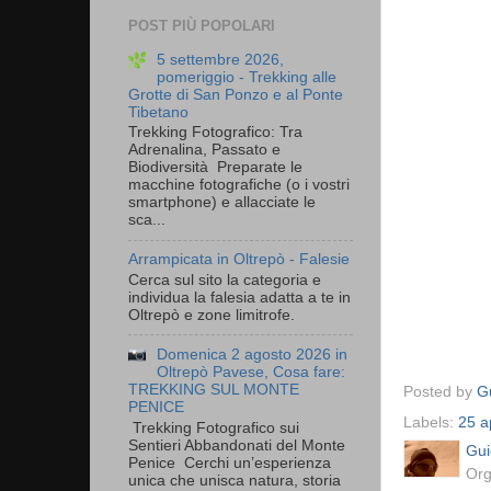
POST PIÙ POPOLARI
5 settembre 2026,
pomeriggio - Trekking alle
Grotte di San Ponzo e al Ponte
Tibetano
Trekking Fotografico: Tra
Adrenalina, Passato e
Biodiversità Preparate le
macchine fotografiche (o i vostri
smartphone) e allacciate le
sca...
Arrampicata in Oltrepò - Falesie
Cerca sul sito la categoria e
individua la falesia adatta a te in
Oltrepò e zone limitrofe.
Domenica 2 agosto 2026 in
Oltrepò Pavese, Cosa fare:
TREKKING SUL MONTE
Posted by
Gu
PENICE
Labels:
25 a
Trekking Fotografico sui
Sentieri Abbandonati del Monte
Gui
Penice Cerchi un’esperienza
Org
unica che unisca natura, storia