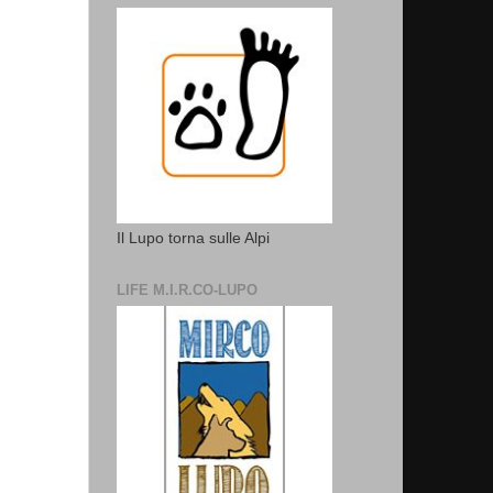
Il Lupo torna sulle Alpi
LIFE M.I.R.CO-LUPO