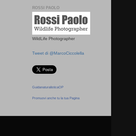
ROSSI PAOLO
WildLife Photographer
Tweet di @MarcoCiccolella
GuidanaturalisticaOP
Promuovi anche tu la tua Pagina