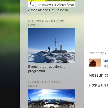
Associazione Naturalistica
CIASPOLE IN OLTREPÒ
PAVESE
Posted by
Gu
Gui
Org
Eventi, organizzazione e
programmi
Nessun c
OSSERVATORIO CÀ DEL
Posta un
MONTE