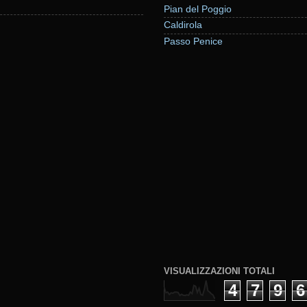
Pian del Poggio
Caldirola
Passo Penice
VISUALIZZAZIONI TOTALI
4
7
9
6