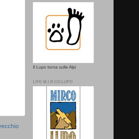
Il Lupo torna sulle Alpi
LIFE M.I.R.CO-LUPO
vecchio