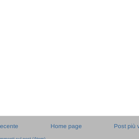
recente
Home page
Post più 
mmenti sul post (Atom)