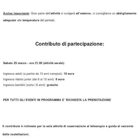
Avviso importante
: Gran parte dell’
attività
si svolgerà
all’esterno
, vi consigliamo un
abbigliamento
adeguato
alle
temperature
del periodo.
Contributo di partecipazione:
Sabato 25 marzo - ore 21.00 (attività serale):
Ingresso adulti (a partire da 13 anni compiuti):
10 euro
Ingresso ridotto junior (dai 6 ai 13 anni):
6 euro
Ingresso bambini (sotto i 6 anni):
gratuito
PER TUTTI GLI EVENTI IN PROGRAMMA E’ RICHIESTA LA PRENOTAZIONE
Il contributo è richiesto per la sola attività di osservazione al telescopio e guida al racconto
delle costellazioni.