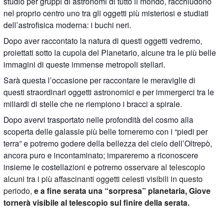
studio per gruppi di astronomi di tutto il mondo, racchiudono
nel proprio centro uno tra gli oggetti più misteriosi e studiati
dell’astrofisica moderna: i buchi neri.
Dopo aver raccontato la natura di questi oggetti vedremo,
proiettati sotto la cupola del Planetario, alcune tra le più belle
immagini di queste immense metropoli stellari.
Sarà questa l’occasione per raccontare le meraviglie di
questi straordinari oggetti astronomici e per immergerci tra le
miliardi di stelle che ne riempiono i bracci a spirale.
Dopo avervi trasportato nelle profondità del cosmo alla
scoperta delle galassie più belle torneremo con i “piedi per
terra” e potremo godere della bellezza del cielo dell’Oltrepò,
ancora puro e incontaminato; impareremo a riconoscere
insieme le costellazioni e potremo
osservare al telescopio
alcuni tra i più affascinanti oggetti celesti visibili in questo
periodo,
e a fine serata una “sorpresa” planetaria, Giove
tornerà visibile al telescopio sul finire della serata.