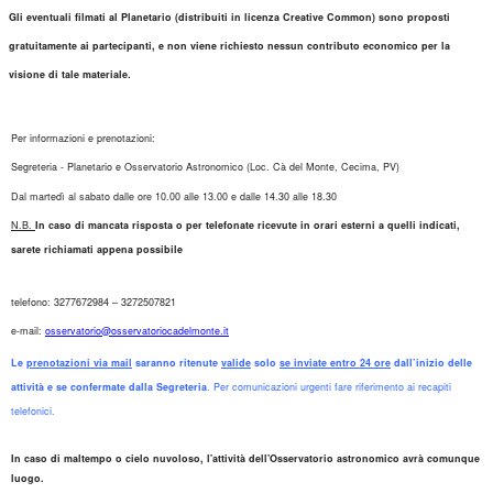
Gli eventuali filmati al Planetario (distribuiti in licenza Creative Common) sono proposti
gratuitamente ai partecipanti, e non viene richiesto nessun contributo economico per la
visione di tale materiale.
Per informazioni e prenotazioni:
Segreteria - Planetario e Osservatorio Astronomico (Loc. Cà del Monte, Cecima, PV)
Dal martedì al sabato dalle ore 10.00 alle 13.00 e dalle 14.30 alle 18.30
N.B.
In caso di mancata risposta o per telefonate ricevute in orari esterni a quelli indicati,
sarete richiamati appena possibile
telefono: 3277672984 – 3272507821
e-mail:
osservatorio@osservatoriocadelmonte.it
Le
prenotazioni via mail
saranno ritenute
valide
solo
se inviate entro 24 ore
dall’inizio delle
attività e se confermate dalla Segreteria
. Per comunicazioni urgenti fare riferimento ai recapiti
telefonici.
In caso di maltempo o cielo nuvoloso, l'attività dell'Osservatorio astronomico avrà comunque
luogo.