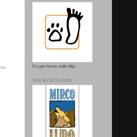
Il Lupo torna sulle Alpi
vese
LIFE M.I.R.CO-LUPO