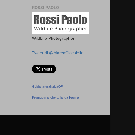
ROSSI PAOLO
WildLife Photographer
Tweet di @MarcoCiccolella
GuidanaturalisticaOP
Promuovi anche tu la tua Pagina