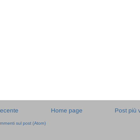
recente
Home page
Post più 
mmenti sul post (Atom)