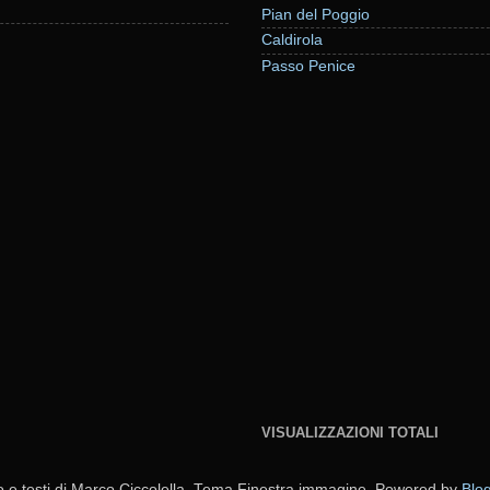
Pian del Poggio
Caldirola
Passo Penice
VISUALIZZAZIONI TOTALI
o e testi di Marco Ciccolella. Tema Finestra immagine. Powered by
Blo