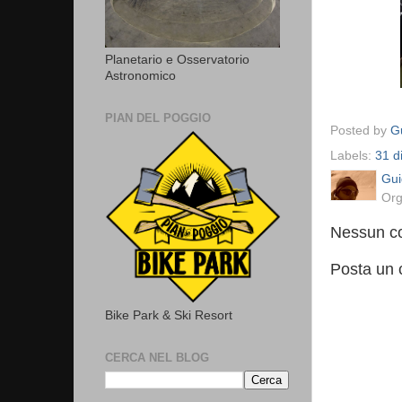
Planetario e Osservatorio
Astronomico
PIAN DEL POGGIO
Posted by
Gu
Labels:
31 d
Gui
Org
Nessun c
Posta un
Bike Park & Ski Resort
CERCA NEL BLOG