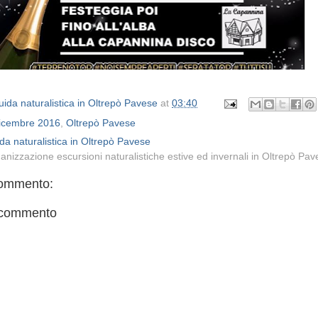
ida naturalistica in Oltrepò Pavese
at
03:40
icembre 2016
,
Oltrepò Pavese
da naturalistica in Oltrepò Pavese
anizzazione escursioni naturalistiche estive ed invernali in Oltrepò Pa
ommento:
 commento