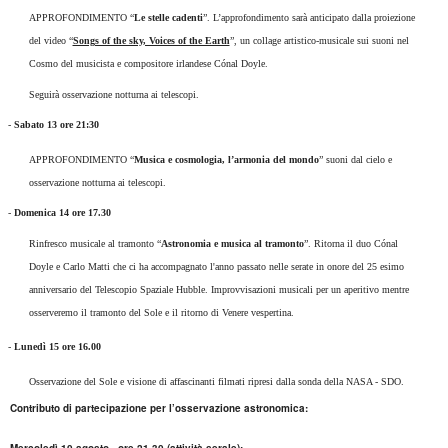
APPROFONDIMENTO “
Le stelle cadenti
”. L’approfondimento sarà anticipato dalla proiezione
del video “
Songs of the sky, Voices of the Earth
”, un collage artistico-musicale sui suoni nel
Cosmo del musicista e compositore irlandese Cónal Doyle.
Seguirà osservazione notturna ai telescopi.
-
Sabato 13 ore 21:30
APPROFONDIMENTO “
Musica e cosmologia, l’armonia del mondo
” suoni dal cielo e
osservazione notturna ai telescopi.
-
Domenica 14 ore 17.30
Rinfresco musicale al tramonto “
Astronomia e musica al tramonto
”. Ritorna il duo Cónal
Doyle e Carlo Matti che ci ha accompagnato l'anno passato nelle serate in onore del 25 esimo
anniversario del Telescopio Spaziale Hubble. Improvvisazioni musicali per un aperitivo mentre
osserveremo il tramonto del Sole e il ritorno di Venere vespertina.
-
Lunedì 15 ore 16.00
Osservazione del Sole e visione di affascinanti filmati ripresi dalla sonda della NASA - SDO.
Contributo di partecipazione per l’osservazione astronomica:
Mercoledì 10 agosto - ore 21.30 (attività serale):