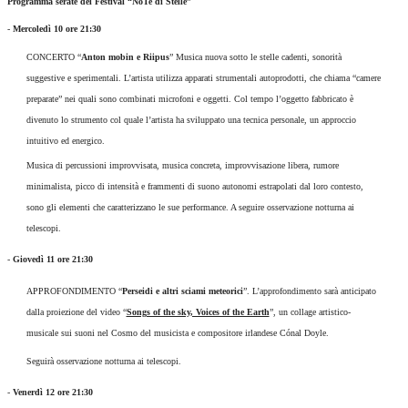
Programma serate del Festival “NoTe di Stelle”
-
Mercoledì 10 ore 21:30
CONCERTO “
Anton mobin e Riipus
” Musica nuova sotto le stelle cadenti, sonorità
suggestive e sperimentali. L’artista utilizza apparati strumentali autoprodotti, che chiama “camere
preparate” nei quali sono combinati microfoni e oggetti. Col tempo l’oggetto fabbricato è
divenuto lo strumento col quale l’artista ha sviluppato una tecnica personale, un approccio
intuitivo ed energico.
Musica di percussioni improvvisata, musica concreta, improvvisazione libera, rumore
minimalista, picco di intensità e frammenti di suono autonomi estrapolati dal loro contesto,
sono gli elementi che caratterizzano le sue performance. A seguire osservazione notturna ai
telescopi.
-
Giovedì 11 ore 21:30
APPROFONDIMENTO “
Perseidi e altri sciami meteorici
”. L’approfondimento sarà anticipato
dalla proiezione del video “
Songs of the sky, Voices of the Earth
”, un collage artistico-
musicale sui suoni nel Cosmo del musicista e compositore irlandese Cónal Doyle.
Seguirà osservazione notturna ai telescopi.
-
Venerdì 12 ore 21:30