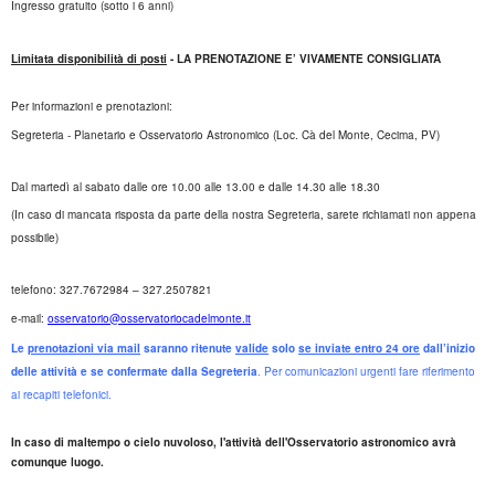
Ingresso gratuito (sotto i 6 anni)
Limitata disponibilità di posti
- LA PRENOTAZIONE E’ VIVAMENTE CONSIGLIATA
Per informazioni e prenotazioni:
Segreteria - Planetario e Osservatorio Astronomico (Loc. Cà del Monte, Cecima, PV)
Dal martedì al sabato dalle ore 10.00 alle 13.00 e dalle 14.30 alle 18.30
(In caso di mancata risposta da parte della nostra Segreteria, sarete richiamati non appena
possibile)
telefono: 327.7672984 – 327.2507821
e-mail:
osservatorio@osservatoriocadelmonte.it
Le
prenotazioni via mail
saranno ritenute
valide
solo
se inviate entro 24 ore
dall’inizio
delle attività e se confermate dalla Segreteria
. Per comunicazioni urgenti fare riferimento
ai recapiti telefonici.
In caso di maltempo o cielo nuvoloso, l'attività dell'Osservatorio astronomico avrà
comunque luogo.