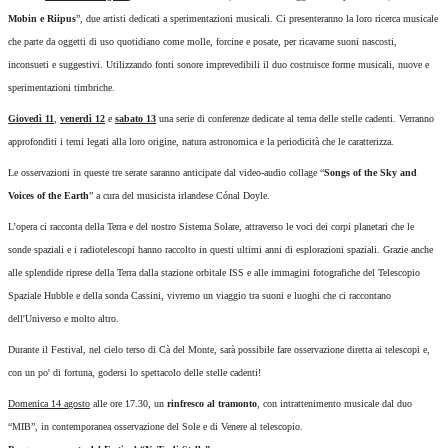
Mobin e Riipus
”, due artisti dedicati a sperimentazioni musicali. Ci presenteranno la loro ricerca musicale
che parte da oggetti di uso quotidiano come molle, forcine e posate, per ricavarne suoni nascosti,
inconsueti e suggestivi. Utilizzando fonti sonore imprevedibili il duo costruisce forme musicali, nuove e
sperimentazioni timbriche.
Giovedì 11
,
venerdì 12
e
sabato 13
una serie di conferenze dedicate al tema delle stelle cadenti. Verranno
approfonditi i temi legati alla loro origine, natura astronomica e la periodicità che le caratterizza.
Le osservazioni in queste tre serate saranno anticipate dal video-audio collage “
Songs of the Sky and
Voices of the Earth
” a cura del musicista irlandese Cónal Doyle.
L’opera ci racconta della Terra e del nostro Sistema Solare, attraverso le voci dei corpi planetari che le
sonde spaziali e i radiotelescopi hanno raccolto in questi ultimi anni di esplorazioni spaziali. Grazie anche
alle splendide riprese della Terra dalla stazione orbitale ISS e alle immagini fotografiche del Telescopio
Spaziale Hubble e della sonda Cassini, vivremo un viaggio tra suoni e luoghi che ci raccontano
dell'Universo e molto altro.
Durante il Festival, nel cielo terso di Cà del Monte, sarà possibile fare osservazione diretta ai telescopi e,
con un po' di fortuna, godersi lo spettacolo delle stelle cadenti!
Domenica 14 agosto
alle ore 17.30, un
rinfresco al tramonto
, con intrattenimento musicale dal duo
“MIB”, in contemporanea osservazione del Sole e di Venere al telescopio.