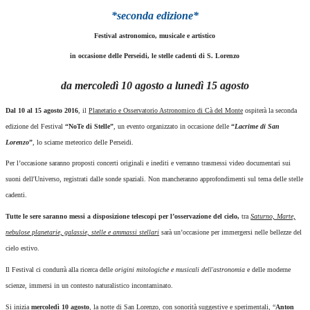
*seconda edizione*
Festival astronomico, musicale e artistico
in occasione delle Perseidi, le stelle cadenti di S. Lorenzo
da mercoledì 10 agosto a lunedì 15 agosto
Dal 10 al 15 agosto 2016
, il
Planetario e Osservatorio Astronomico di Cà del Monte
ospiterà la seconda
edizione del Festival
“NoTe di Stelle”
, un evento organizzato in occasione delle
“
Lacrime di San
Lorenzo
”
, lo sciame meteorico delle Perseidi.
Per l’occasione saranno proposti concerti originali e inediti e verranno trasmessi video documentari sui
suoni dell'Universo, registrati dalle sonde spaziali. Non mancheranno approfondimenti sul tema delle stelle
cadenti.
Tutte le sere saranno messi a disposizione telescopi per l’osservazione del cielo,
tra
Saturno, Marte,
nebulose planetarie, galassie, stelle e ammassi stellari
sarà un’occasione per immergersi nelle bellezze del
cielo estivo.
Il Festival ci condurrà alla ricerca delle
origini mitologiche e musicali dell'astronomia
e delle moderne
scienze, immersi in un contesto naturalistico incontaminato.
Si inizia
mercoledì 10 agosto
, la notte di San Lorenzo, con sonorità suggestive e sperimentali, “
Anton