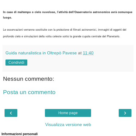
In caso di maltempo o cielo nuvoloso, l'attività dell'Osservatorio astronomico avrà comunque
luogo.
Le osservazioni verranno sostituite con la proiezione di filmati astronomici, immagini di oggetti del
profondo cielo e simulazioni della volta celeste sotto la grande cupola centrale del Planetario.
Guida naturalistica in Oltrepò Pavese
at
11:40
Condividi
Nessun commento:
Posta un commento
‹
›
Home page
Visualizza versione web
Informazioni personali