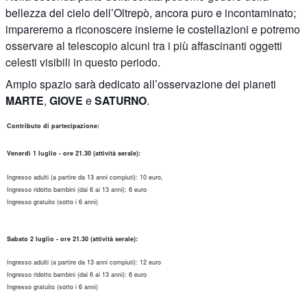
bellezza del cielo dell’Oltrepò, ancora puro e incontaminato;
impareremo a riconoscere insieme le costellazioni e potremo
osservare al telescopio alcuni tra i più affascinanti oggetti
celesti visibili in questo periodo.
A
mpio spazio sarà dedicato all’osservazione dei pianeti
MARTE
,
GIOVE
e
SATURNO
.
Contributo di partecipazione:
Venerdì 1 luglio - ore 21.30 (attività serale):
Ingresso adulti (a partire da 13 anni compiuti): 10 euro,
Ingresso ridotto bambini (dai 6 ai 13 anni): 6 euro
Ingresso gratuito (sotto i 6 anni)
Sabato 2 luglio - ore 21.30 (attività serale):
Ingresso adulti (a partire da 13 anni compiuti): 12 euro
Ingresso ridotto bambini (dai 6 ai 13 anni): 6 euro
Ingresso gratuito (sotto i 6 anni)