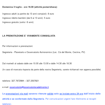
Domenica 3 luglio - ore 16.00 (attività pomeridiana):
Ingresso adulti (a partire da 13 anni compiuti): 8 euro
Ingresso ridotto bambini (dai 6 ai 13 anni): 5 euro
Ingresso gratuito (sotto i 6 anni)
LA PRENOTAZIONE E’ VIVAMENTE CONSIGLIATA
Per informazioni e prenotazioni:
Segreteria - Planetario e Osservatorio Astronomico (Loc. Cà del Monte, Cecima, PV)
Dal martedì al sabato dalle ore 10.00 alle 13.00 e dalle 14.30 alle 18.30
(In caso di mancata risposta da parte della nostra Segreteria, sarete richiamati non appena possibile)
telefono: 327.7672984 – 327.2507821
e-mail:
osservatorio@osservatoriocadelmonte.it
Le
prenotazioni via mail
saranno ritenute
valide
solo
se inviate entro 24 ore
dall’inizio delle
attività e se confermate dalla Segreteria
. Per comunicazioni urgenti fare riferimento ai recapiti
telefonici.