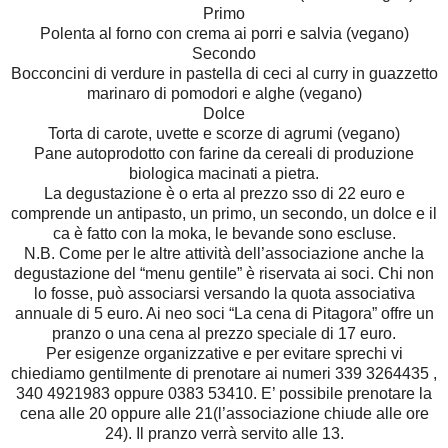
Primo
Polenta al forno con crema ai porri e salvia (vegano)
Secondo
Bocconcini di verdure in pastella di ceci al curry in guazzetto
marinaro di pomodori e alghe (vegano)
Dolce
Torta di carote, uvette e scorze di agrumi (vegano)
Pane autoprodotto con farine da cereali di produzione
biologica macinati a pietra.
La degustazione è o erta al prezzo sso di 22 euro e
comprende un antipasto, un primo, un secondo, un dolce e il
ca è fatto con la moka, le bevande sono escluse.
N.B. Come per le altre attività dell’associazione anche la
degustazione del “menu gentile” è riservata ai soci. Chi non
lo fosse, può associarsi versando la quota associativa
annuale di 5 euro. Ai neo soci “La cena di Pitagora” offre un
pranzo o una cena al prezzo speciale di 17 euro.
Per esigenze organizzative e per evitare sprechi vi
chiediamo gentilmente di prenotare ai numeri 339 3264435 ,
340 4921983 oppure 0383 53410. E’ possibile prenotare la
cena alle 20 oppure alle 21(l’associazione chiude alle ore
24). Il pranzo verrà servito alle 13.