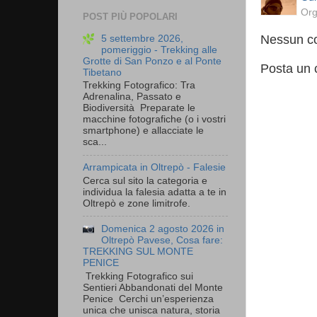
Org
POST PIÙ POPOLARI
Nessun c
5 settembre 2026,
pomeriggio - Trekking alle
Grotte di San Ponzo e al Ponte
Posta un
Tibetano
Trekking Fotografico: Tra
Adrenalina, Passato e
Biodiversità Preparate le
macchine fotografiche (o i vostri
smartphone) e allacciate le
sca...
Arrampicata in Oltrepò - Falesie
Cerca sul sito la categoria e
individua la falesia adatta a te in
Oltrepò e zone limitrofe.
Domenica 2 agosto 2026 in
Oltrepò Pavese, Cosa fare:
TREKKING SUL MONTE
PENICE
Trekking Fotografico sui
Sentieri Abbandonati del Monte
Penice Cerchi un’esperienza
unica che unisca natura, storia