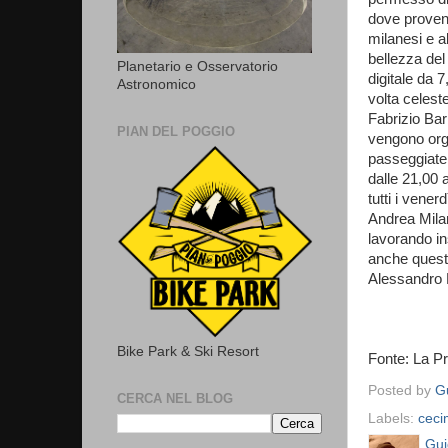
dove proveng
milanesi e a
bellezza del
Planetario e Osservatorio
digitale da 7
Astronomico
volta celest
Fabrizio Bar
PIAN DEL POGGIO
vengono org
passeggiate 
dalle 21,00 
tutti i vener
Andrea Milan
lavorando ins
anche quest
Alessandro 
Bike Park & Ski Resort
Fonte: La P
Posted by
Gu
CERCA NEL BLOG
Labels:
ceci
Gui