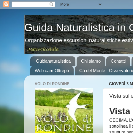
Guida Naturalistica in
Organizzazione escursioni naturalistiche esti
Guidanaturalistica
Chi siamo
Contatti
Web cam Oltrepò
Cà del Monte - Osservatori
VOLO DI RONDINE
GIOVEDÌ 3 
Vista sull
Vista
CECIMA. L’Os
sottolinea i
struttura par