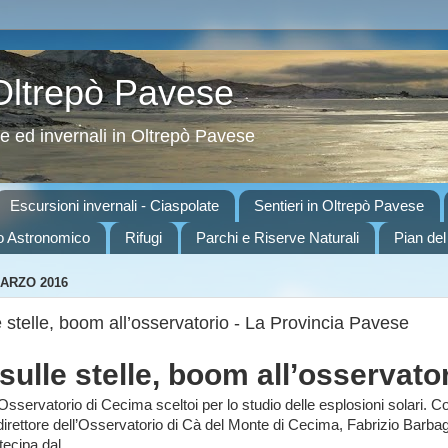
 Oltrepò Pavese
ve ed invernali in Oltrepò Pavese
Escursioni invernali - Ciaspolate
Sentieri in Oltrepò Pavese
o Astronomico
Rifugi
Parchi e Riserve Naturali
Pian del
MARZO 2016
e stelle, boom all’osservatorio - La Provincia Pavese
 sulle stelle, boom all’osservato
servatorio di Cecima sceltoi per lo studio delle esplosioni solari. 
l direttore dell’Osservatorio di Cà del Monte di Cecima, Fabrizio Barbag
tecipa dal...