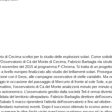
io di Cecima sceltoi per lo studio delle esplosioni solari. Come sottoli
ll’Osservatorio di Cà del Monte di Cecima, Fabrizio Barbagla «la strutt
al novembre del 2015 al programma F-Chroma. Si tratta di un progetto
 livello europeo finalizzato allo studio dei brillamenti solari. Prosegue,
zione con il Geos, alle campagne osservative di stelle variabili». Ma n
ggio in occasione del passaggio di Mercurio di fronte al sole Sole, a pa
 mattino, l’osservatorio di Cà del Monte analizzerà minuto per minuto 
astronomico. L’osservatorio gestito dalla società Teti è ormai divent
idata del territorio oltrepadano. Fabrizio Barbaglia direttore dell’osser
«Sabato 5 marzo riprenderà l’attività dell’osservatorio e fino ad ottobr
lendario numerosi eventi. Dopo il successo ottenuto lo scorso anno 
superare le oltre 4mila visite quest’anno puntiamo ancora più in alto