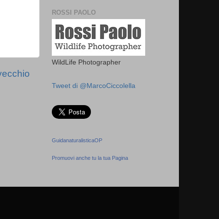
ROSSI PAOLO
WildLife Photographer
vecchio
Tweet di @MarcoCiccolella
GuidanaturalisticaOP
Promuovi anche tu la tua Pagina