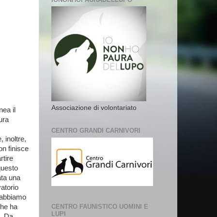
Associazione di volontariato
nea il
ura
CENTRO GRANDI CARNIVORI
 inoltre,
on finisce
rtire
questo
ata una
vatorio
e abbiamo
che ha
CENTRO FAUNISTICO UOMINI E
LUPI
». Da