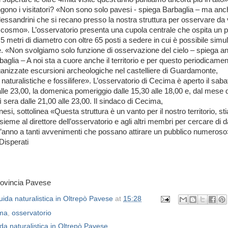
ono i visitatori? «Non sono solo pavesi - spiega Barbaglia – ma anc
lessandrini che si recano presso la nostra struttura per osservare da v
 cosmo». L’osservatorio presenta una cupola centrale che ospita un p
,5 metri di diametro con oltre 65 posti a sedere in cui è possibile simul
e. «Non svolgiamo solo funzione di osservazione del cielo – spiega a
baglia – A noi sta a cuore anche il territorio e per questo periodicame
anizzate escursioni archeologiche nel castelliere di Guardamonte,
naturalistiche e fossilifere». L’osservatorio di Cecima è aperto il saba
alle 23,00, la domenica pomeriggio dalle 15,30 alle 18,00 e, dal mese di
dì sera dalle 21,00 alle 23,00. Il sindaco di Cecima,
esi, sottolinea «Questa struttura è un vanto per il nostro territorio, s
ieme al direttore dell’osservatorio e agli altri membri per cercare di d
’anno a tanti avvenimenti che possano attirare un pubblico numeroso
Disperati
rovincia Pavese
ida naturalistica in Oltrepò Pavese
at
15:28
ma
,
osservatorio
da naturalistica in Oltrepò Pavese