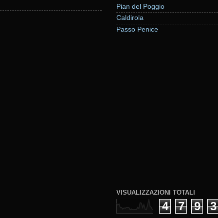
Pian del Poggio
Caldirola
Passo Penice
VISUALIZZAZIONI TOTALI
4
7
9
3