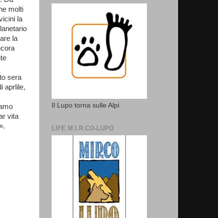
he molti
icini la
lanetario
are la
ncora
nte
to sera
 aprlile,
Il Lupo torna sulle Alpi
tiamo
ar vita
».
LIFE M.I.R.CO-LUPO