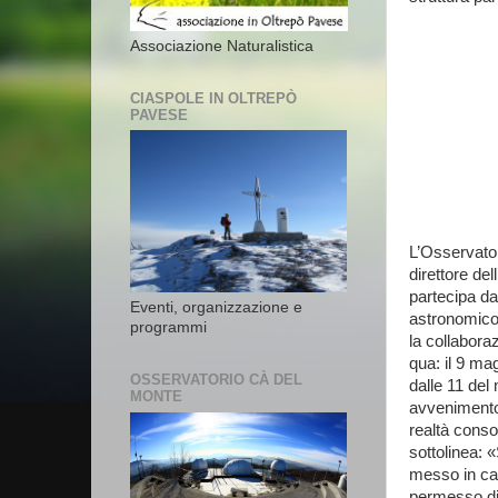
Associazione Naturalistica
CIASPOLE IN OLTREPÒ
PAVESE
L’Osservator
direttore de
partecipa d
Eventi, organizzazione e
astronomico a
programmi
la collabora
qua: il 9 ma
OSSERVATORIO CÀ DEL
dalle 11 del
MONTE
avvenimento 
realtà consol
sottolinea: 
messo in ca
permesso di 