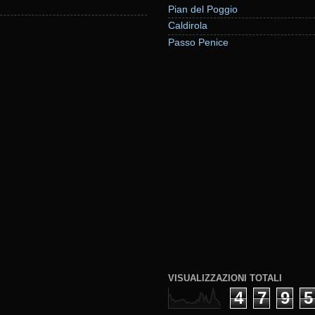
Pian del Poggio
Caldirola
Passo Penice
VISUALIZZAZIONI TOTALI
4
7
9
5