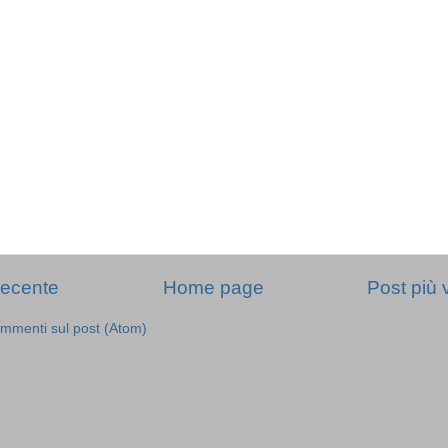
recente
Home page
Post più 
mmenti sul post (Atom)