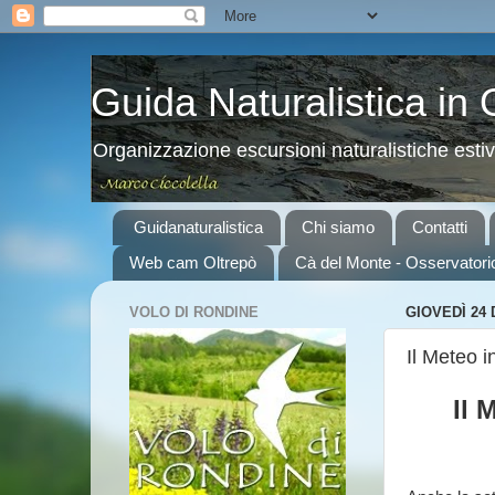
Guida Naturalistica in
Organizzazione escursioni naturalistiche esti
Guidanaturalistica
Chi siamo
Contatti
Web cam Oltrepò
Cà del Monte - Osservatori
VOLO DI RONDINE
GIOVEDÌ 24
Il Meteo 
Il 