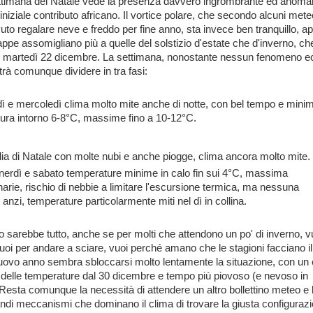
ttimana del Natale vede la presenza davvero ingrombrante ed anomala
iniziale contributo africano. Il vortice polare, che secondo alcuni mete
to regalare neve e freddo per fine anno, sta invece ben tranquillo, ap
appe assomigliano più a quelle del solstizio d'estate che d'inverno, c
i, martedì 22 dicembre. La settimana, nonostante nessun fenomeno ec
otrà comunque dividere in tra fasi:
ì e mercoledì clima molto mite anche di notte, con bel tempo e mini
ttura intorno 6-8°C, massime fino a 10-12°C.
ilia di Natale con molte nubi e anche piogge, clima ancora molto mite.
nerdì e sabato temperature minime in calo fin sui 4°C, massima
narie, rischio di nebbie a limitare l'escursione termica, ma nessuna
 anzi, temperature particolarmente miti nel dì in collina.
 sarebbe tutto, anche se per molti che attendono un po' di inverno, vu
vuoi per andare a sciare, vuoi perché amano che le stagioni facciano il
uovo anno sembra sbloccarsi molto lentamente la situazione, con un 
 delle temperature dal 30 dicembre e tempo più piovoso (e nevoso in
esta comunque la necessità di attendere un altro bollettino meteo e 
ndi meccanismi che dominano il clima di trovare la giusta configuraz