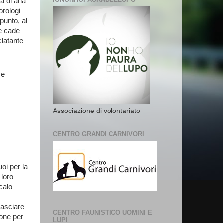
 di aria
orologi
punto, al
he cade
latante
me
Associazione di volontariato
CENTRO GRANDI CARNIVORI
oi per la
 loro
calo
lasciare
CENTRO FAUNISTICO UOMINI E
ione per
LUPI