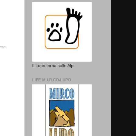
vese
Il Lupo torna sulle Alpi
LIFE M.I.R.CO-LUPO