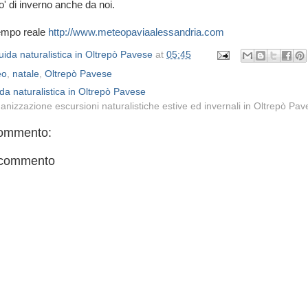
o' di inverno anche da noi.
tempo reale
http://www.meteopaviaalessandria.com
ida naturalistica in Oltrepò Pavese
at
05:45
eo
,
natale
,
Oltrepò Pavese
da naturalistica in Oltrepò Pavese
anizzazione escursioni naturalistiche estive ed invernali in Oltrepò Pa
ommento:
 commento