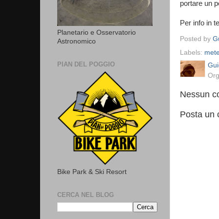
portare un p
Per info in 
Planetario e Osservatorio
Posted by
Gu
Astronomico
Labels:
met
PIAN DEL POGGIO
Gui
Org
Nessun c
Posta un
Bike Park & Ski Resort
CERCA NEL BLOG