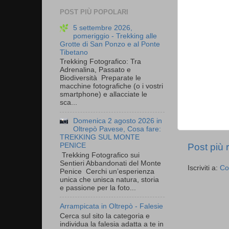
POST PIÙ POPOLARI
5 settembre 2026,
pomeriggio - Trekking alle
Grotte di San Ponzo e al Ponte
Tibetano
Trekking Fotografico: Tra
Adrenalina, Passato e
Biodiversità Preparate le
macchine fotografiche (o i vostri
smartphone) e allacciate le
sca...
Domenica 2 agosto 2026 in
Oltrepò Pavese, Cosa fare:
TREKKING SUL MONTE
Post più 
PENICE
Trekking Fotografico sui
Sentieri Abbandonati del Monte
Iscriviti a:
Co
Penice Cerchi un’esperienza
unica che unisca natura, storia
e passione per la foto...
Arrampicata in Oltrepò - Falesie
Cerca sul sito la categoria e
individua la falesia adatta a te in