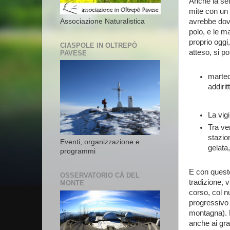
Anche la se
mite con un 
Associazione Naturalistica
avrebbe dovu
polo, e le m
proprio ogg
CIASPOLE IN OLTREPÒ
atteso, si p
PAVESE
marted
addiri
La vig
Tra ve
stazio
Eventi, organizzazione e
gelata,
programmi
E con questo
OSSERVATORIO CÀ DEL
tradizione, 
MONTE
corso, col n
progressivo
montagna). R
anche ai gra