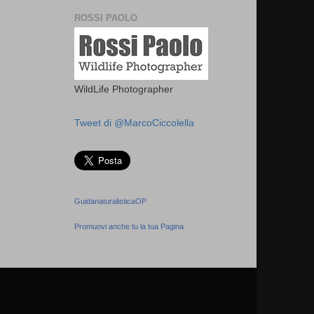
ROSSI PAOLO
WildLife Photographer
Tweet di @MarcoCiccolella
GuidanaturalisticaOP
Promuovi anche tu la tua Pagina